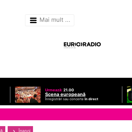
Mai mult ...
Urmează:
21.00
Scena europeană
Înregistrări sau concerte
în direct
lă
Înapoi