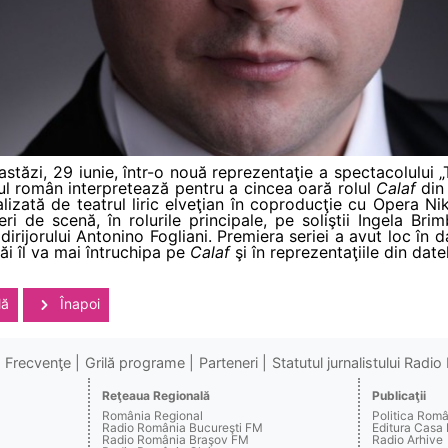
astăzi, 29 iunie, într-o nouă reprezentaţie a spectacolului
l român interpretează pentru a cincea oară rolul
Calaf
din
lizată de teatrul liric elveţian în coproducţie cu Opera Ni
ri de scenă, în rolurile principale, pe soliştii Ingela Br
rijorului Antonino Fogliani. Premiera seriei a avut loc în d
ăi îl va mai întruchipa pe
Calaf
şi în reprezentaţiile din date
lă
Înapoi
Frecvenţe
Grilă programe
Parteneri
Statutul jurnalistului Radi
Reţeaua Regională
Publicaţii
România Regional
Politica Rom
Radio România Bucureşti FM
Editura Casa
Radio România Braşov FM
Radio Arhive