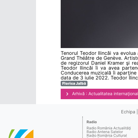
Tenorul Teodor Ilincăi va evolua 
Grand Théâtre de Genève. Artistu
de regizorul Daniel Kramer şi rea
Teodor Ilincăi îi va avea partene
Conducerea muzicală îi aparţine di
data de 3 iulie 2022. Teodor Ilinc
Florica Jalbă
Arhivă : Actualitatea internaţiona
Echipa
Radio
Radio România Actualităţi
Radio Antena Satelor
Radio România Cultural