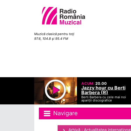
Muzică clasică pentru toţi
97.6, 104.8 şi 95.4 FM
ACUM:
20.00
Jazzy hour cu Berti
Barbera (R)
Berti Barbera cu cele mai noi
apariții discografice
Navigare
Arhivă : Actualitatea internaţiona