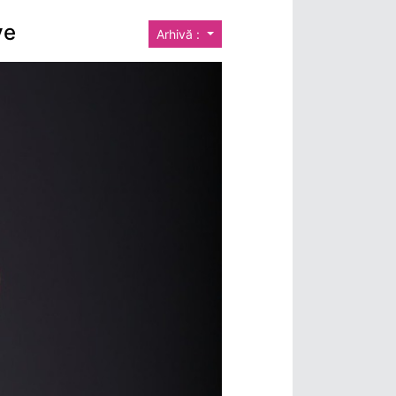
ve
Arhivă :