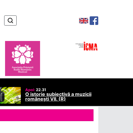
Apoi:
22.31
O istorie subiectivă a muzicii
românești VII. (R)