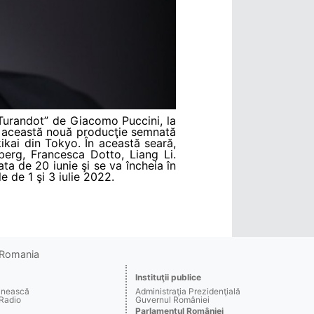
 „Turandot” de Giacomo Puccini, la
 această nouă producţie semnată
kikai din Tokyo. În această seară,
imberg, Francesca Dotto, Liang Li.
ata de 20 iunie şi se va încheia în
le de 1 şi 3 iulie 2022.
o Romania
Instituţii publice
ânească
Administraţia Prezidenţială
 Radio
Guvernul României
Parlamentul României