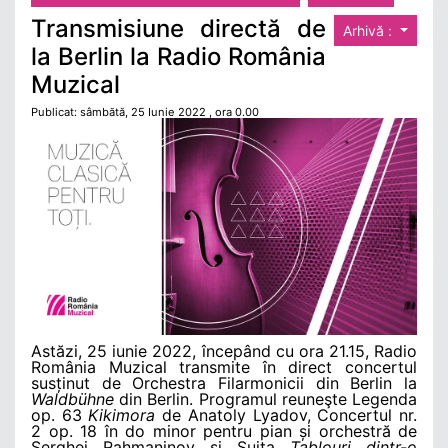
Transmisiune directă de
Arhivă :
la Berlin la Radio România
Muzical
Publicat: sâmbătă, 25 Iunie 2022 , ora 0.00
Astăzi, 25 iunie 2022, începând cu ora 21.15, Radio
România Muzical transmite în direct concertul
susținut de Orchestra Filarmonicii din Berlin la
Waldbühne
din Berlin. Programul reuneşte Legenda
op. 63
Kikimora
de Anatoly Lyadov, Concertul nr.
2 op. 18 în do minor pentru pian și orchestră de
Serghei Rahmaninov şi Suita
Tablouri dintr-o