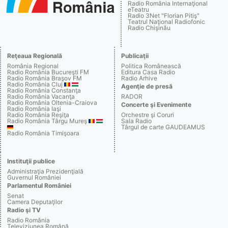
Radio România Internaţional
eTeatru
Radio 3Net "Florian Pitiş"
Teatrul Naţional Radiofonic
Radio Chişinău
Reţeaua Regională
Publicaţii
România Regional
Politica Românească
Radio România Bucureşti FM
Editura Casa Radio
Radio România Braşov FM
Radio Arhive
Radio România Cluj
Agenţie de presă
Radio România Constanţa
Radio România Vacanţa
RADOR
Radio România Oltenia-Craiova
Concerte şi Evenimente
Radio România Iaşi
Radio România Reşiţa
Orchestre şi Coruri
Radio România Târgu Mureş
Sala Radio
Târgul de carte GAUDEAMUS
Radio România Timişoara
Instituţii publice
Administraţia Prezidenţială
Guvernul României
Parlamentul României
Senat
Camera Deputaţilor
Radio şi TV
Radio România
Televiziunea Română