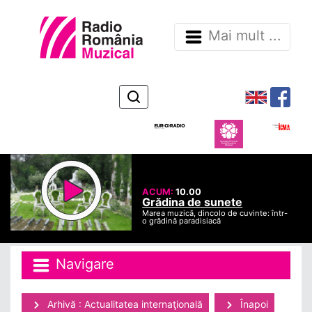
Mai mult ...
ACUM:
10.00
Grădina de sunete
Marea muzică, dincolo de cuvinte: într-
o grădină paradisiacă
Navigare
Arhivă : Actualitatea internaţională
Înapoi