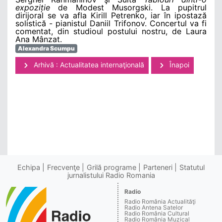
expoziție
de Modest Musorgski. La pupitrul
dirijoral se va afla Kirill Petrenko, iar în ipostază
solistică - pianistul Daniil Trifonov. Concertul va fi
comentat, din studioul postului nostru, de Laura
Ana Mânzat.
Alexandra Scumpu
Arhivă : Actualitatea internaţională
Înapoi
Echipa
Frecvenţe
Grilă programe
Parteneri
Statutul
jurnalistului Radio Romania
Radio
Radio România Actualităţi
Radio Antena Satelor
Radio România Cultural
Radio România Muzical