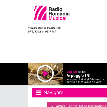
Muzică clasică pentru toţi
97.6, 104.8 şi 95.4 FM
ACUM:
18.00
Arpeggio (R)
Interpretul zilei și Glissando -
pentru o zi relaxată de vară
Navigare
Arhivă : Actualitatea internaţiona