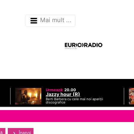
Mai mult ...
Urmează:
20.00
Jazzy hour (R)
Berti Barbera cu cele mai noi apariții
discografice
lă
Înapoi