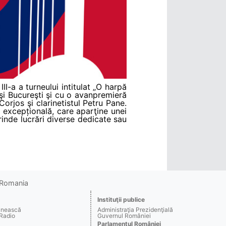
II-a a turneului intitulat „O harpă
a şi Bucureşti şi cu o avanpremieră
orjos şi clarinetistul Petru Pane.
e excepțională, care aparţine unei
rinde lucrări diverse dedicate sau
o Romania
Instituţii publice
ânească
Administraţia Prezidenţială
 Radio
Guvernul României
Parlamentul României