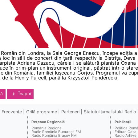
ral Român din Londra, la Sala George Enescu, începe ediția a I
 loc în săli de concert din ţară, respectiv la Bistriţa, Dev
harpista Adriana Cazacu, căreia i se alătură pianista Oxana C
e în prim-plan un instrument original, păstrat într-o star
le din România, familiei Iuşceanu-Corjos. Programul va cup
 de la Henry Purcell, până la Krzysztof Penderecki.
lă
Înapoi
Frecvenţe
Grilă programe
Parteneri
Statutul jurnalistului Radi
Reţeaua Regională
Publicaţii
România Regional
Politica Rom
Radio România Bucureşti FM
Editura Casa
Radio România Braşov FM
Radio Arhive