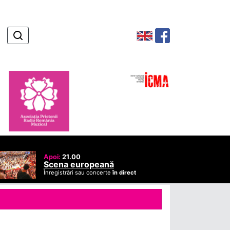
Apoi:
21.00
Scena europeană
Înregistrări sau concerte
în direct