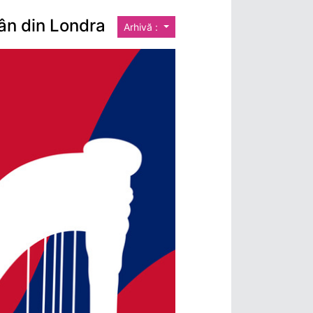
mân din Londra
Arhivă :