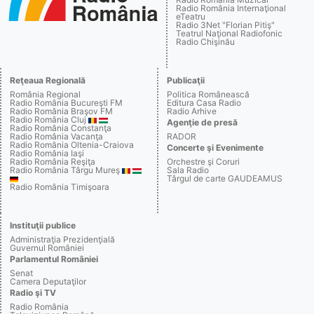
Radio România Internaţional
eTeatru
Radio 3Net "Florian Pitiş"
Teatrul Naţional Radiofonic
Radio Chişinău
Reţeaua Regională
Publicaţii
România Regional
Politica Românească
Radio România Bucureşti FM
Editura Casa Radio
Radio România Braşov FM
Radio Arhive
Radio România Cluj
Agenţie de presă
Radio România Constanţa
Radio România Vacanţa
RADOR
Radio România Oltenia-Craiova
Concerte şi Evenimente
Radio România Iaşi
Radio România Reşiţa
Orchestre şi Coruri
Radio România Târgu Mureş
Sala Radio
Târgul de carte GAUDEAMUS
Radio România Timişoara
Instituţii publice
Administraţia Prezidenţială
Guvernul României
Parlamentul României
Senat
Camera Deputaţilor
Radio şi TV
Radio România