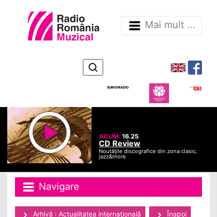
Mai mult ...
ACUM:
16.25
CD Review
Noutăţile discografice din zona clasic,
jazz&more
Navigare
Arhivă : Actualitatea internaţională
Înapoi