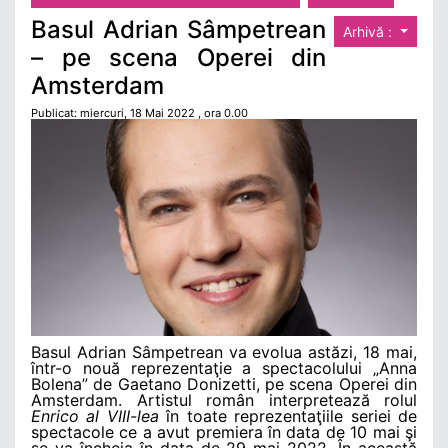
Basul Adrian Sâmpetrean
Arhivă :
– pe scena Operei din
Amsterdam
Publicat: miercuri, 18 Mai 2022 , ora 0.00
Basul Adrian Sâmpetrean va evolua astăzi, 18 mai,
într-o nouă reprezentaţie a spectacolului „Anna
Bolena” de Gaetano Donizetti, pe scena Operei din
Amsterdam. Artistul român interpretează rolul
Enrico al VIII-lea
în toate reprezentaţiile seriei de
spectacole ce a avut premiera în data de 10 mai şi
se va încheia în data de 29 mai 2022. În această