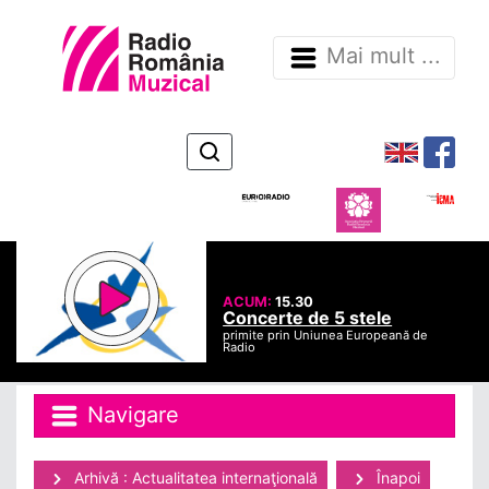
Mai mult ...
ACUM:
15.30
Concerte de 5 stele
primite prin Uniunea Europeană de
Radio
Navigare
Arhivă : Actualitatea internaţională
Înapoi