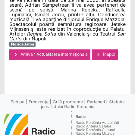
seară, Adrian Sâmpetrean îi va avea parteneri de
scenă pe soliştii Marina Rebeka, Raffaella
Lupinacci, Ismael Jordi, printre alţii. Conducerea
muzicală îi va aparţine dirijorului Enrique Mazzola.
Spectacolul poartă semnătura regizoarei Jetske
Mijnssen şi este realizat în coproducţie cu Palatul
Artelor
Regina Sofia
din Valencia şi cu Teatrul
San
Carlo
din Napoli.
Florica Jalbă
Arhivă : Actualitatea internaţională
Înapoi
Echipa
Frecvenţe
Grilă programe
Parteneri
Statutul
jurnalistului Radio Romania
Radio
Radio România Actualităţi
Radio Antena Satelor
Radio România Cultural
Radio România Muzical