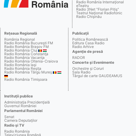
Radio România Internaţional
eTeatru
Radio 3Net "Florian Pitiş"
Teatrul Naţional Radiofonic
Radio Chişinău
Reţeaua Regională
Publicaţii
România Regional
Politica Românească
Radio România Bucureşti FM
Editura Casa Radio
Radio România Braşov FM
Radio Arhive
Radio România Cluj
Agenţie de presă
Radio România Constanţa
Radio România Vacanţa
RADOR
Radio România Oltenia-Craiova
Concerte şi Evenimente
Radio România Iaşi
Radio România Reşiţa
Orchestre şi Coruri
Radio România Târgu Mureş
Sala Radio
Târgul de carte GAUDEAMUS
Radio România Timişoara
Instituţii publice
Administraţia Prezidenţială
Guvernul României
Parlamentul României
Senat
Camera Deputaţilor
Radio şi TV
Radio România
Televiziunea Română