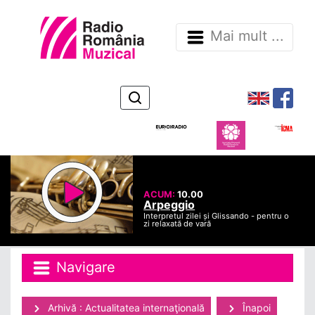
Mai mult ...
ACUM:
10.00
Arpeggio
Interpretul zilei și Glissando - pentru o
zi relaxată de vară
Navigare
Arhivă : Actualitatea internaţională
Înapoi