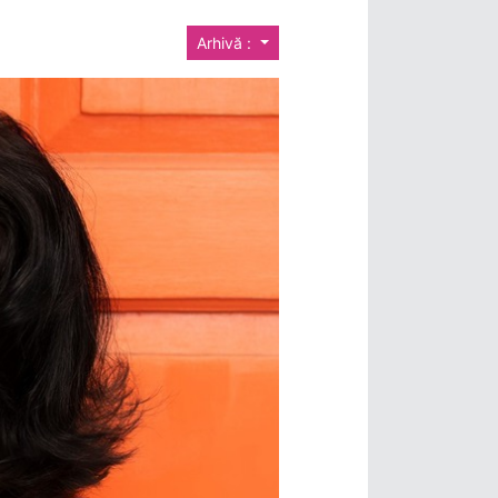
Arhivă :