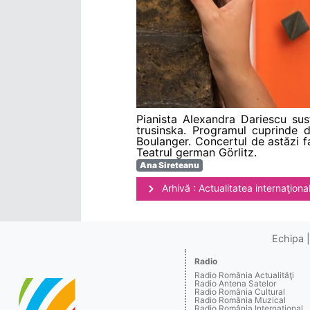
Pianista Alexandra Dariescu susț
trusinska. Programul cuprinde 
Boulanger. Concertul de astăzi f
Teatrul german Görlitz.
Ana Sireteanu
Arhivă : Actualitatea internaţiona
Echipa
Radio
Radio România Actualităţi
Radio Antena Satelor
Radio România Cultural
Radio România Muzical
Radio România Internaţional