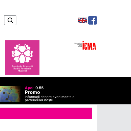
Apoi:
9.55
Promo
Informaţii despre evenimentele
partenerilor noştri