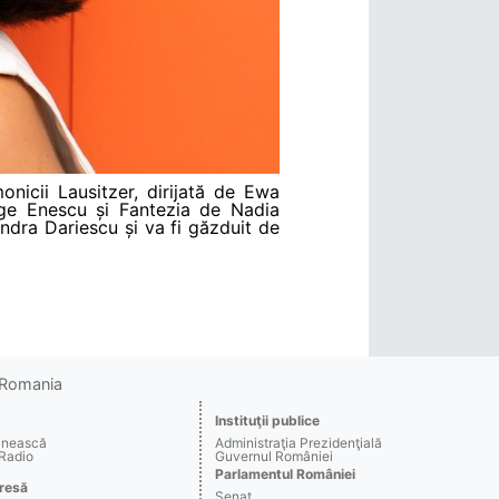
onicii Lausitzer, dirijată de Ewa
rge Enescu și Fantezia de Nadia
ndra Dariescu și va fi găzduit de
o Romania
Instituţii publice
ânească
Administraţia Prezidenţială
 Radio
Guvernul României
Parlamentul României
resă
Senat