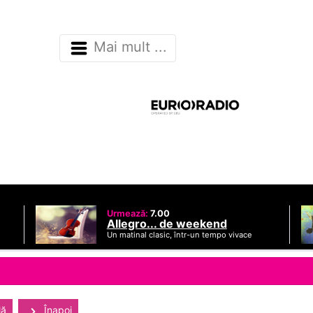
Mai mult ...
Urmează:
7.00
Allegro... de weekend
Un matinal clasic, într-un tempo vivace
lă
Înapoi