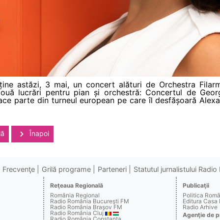
ine astăzi, 3 mai, un concert alături de Orchestra Filarm
două lucrări pentru pian și orchestră: Concertul de Geo
ace parte din turneul european pe care îl desfășoară Alexa
lă
Înapoi
Frecvenţe
Grilă programe
Parteneri
Statutul jurnalistului Radi
Reţeaua Regională
Publicaţii
România Regional
Politica Rom
Radio România Bucureşti FM
Editura Casa
Radio România Braşov FM
Radio Arhive
Radio România Cluj
Agenţie de p
Radio România Constanţa