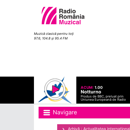
Muzică clasică pentru toţi
97.6, 104.8 şi 95.4 FM
ACUM:
1.00
Notturno
Produs de BBC, preluat prin
Uniunea Europeană de Radio
Navigare
Arhivă : Actualitatea internaţiona