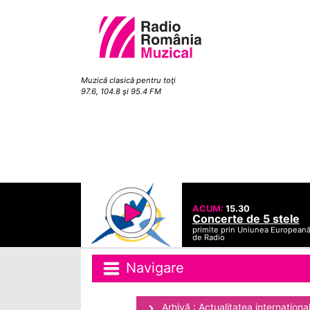
Muzică clasică pentru toţi
97.6, 104.8 şi 95.4 FM
ACUM:
15.30
Concerte de 5 stele
primite prin Uniunea European
de Radio
Navigare
Arhivă : Actualitatea internaţiona