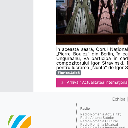
În această seară, Corul Naționa
„Pierre Boulez” din Berlin, în 
Ungureanu, va participa în cadr
compozitorului Igor Stravinski. 
pentru lucrarea „Nunta” de Igor S
Florica Jalbă
Arhivă : Actualitatea internaţiona
Echipa
Radio
Radio România Actualităţi
Radio Antena Satelor
Radio România Cultural
Radio România Muzical
Radio România Internaţional