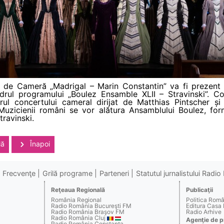
l de Cameră „Madrigal – Marin Constantin” va fi prezent 
cadrul programului „Boulez Ensamble XLII – Stravinski”. Co
ul concertului cameral dirijat de Matthias Pintscher și d
Muzicienii români se vor alătura Ansamblului Boulez, forma
travinski.
lă
Înapoi
Frecvenţe
Grilă programe
Parteneri
Statutul jurnalistului Radi
Reţeaua Regională
Publicaţii
România Regional
Politica Rom
Radio România Bucureşti FM
Editura Casa
Radio România Braşov FM
Radio Arhive
Radio România Cluj
Agenţie de p
Radio România Constanţa