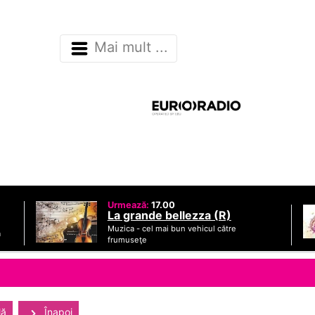
Mai mult ...
Urmează:
17.00
La grande bellezza (R)
Muzica -
cel mai bun vehicul către
ă
frumuseţe
lă
Înapoi