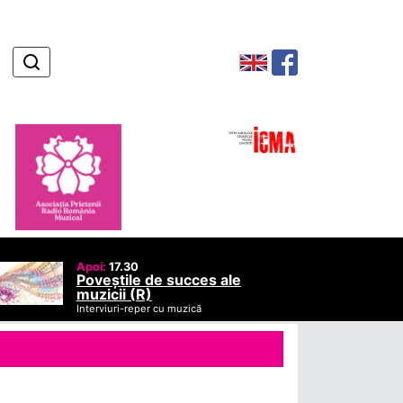
Apoi:
17.30
Poveștile de succes ale
muzicii (R)
Interviuri-reper cu muzică