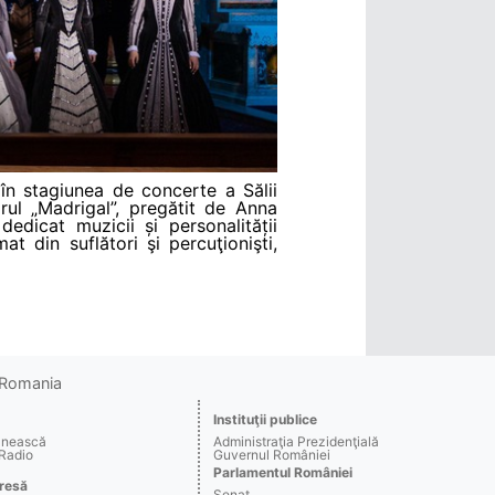
în stagiunea de concerte a Sălii
rul „Madrigal”, pregătit de Anna
edicat muzicii și personalității
t din suflători şi percuţionişti,
o Romania
Instituţii publice
ânească
Administraţia Prezidenţială
 Radio
Guvernul României
Parlamentul României
resă
Senat