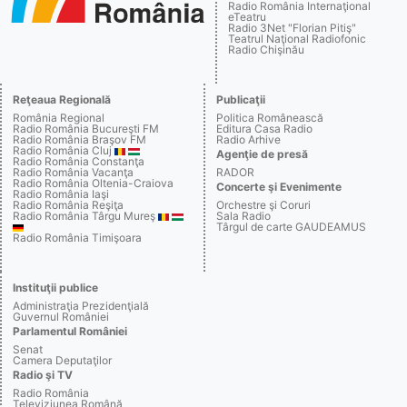
Radio România Internaţional
eTeatru
Radio 3Net "Florian Pitiş"
Teatrul Naţional Radiofonic
Radio Chişinău
Reţeaua Regională
Publicaţii
România Regional
Politica Românească
Radio România Bucureşti FM
Editura Casa Radio
Radio România Braşov FM
Radio Arhive
Radio România Cluj
Agenţie de presă
Radio România Constanţa
Radio România Vacanţa
RADOR
Radio România Oltenia-Craiova
Concerte şi Evenimente
Radio România Iaşi
Radio România Reşiţa
Orchestre şi Coruri
Radio România Târgu Mureş
Sala Radio
Târgul de carte GAUDEAMUS
Radio România Timişoara
Instituţii publice
Administraţia Prezidenţială
Guvernul României
Parlamentul României
Senat
Camera Deputaţilor
Radio şi TV
Radio România
Televiziunea Română