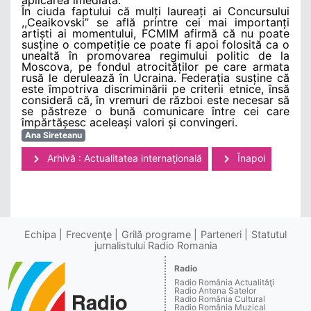
În ciuda faptului că mulți laureați ai Concursului
,,Ceaikovski” se află printre cei mai importanți
artiști ai momentului, FCMIM afirmă că nu poate
susține o competiție ce poate fi apoi folosită ca o
unealtă în promovarea regimului politic de la
Moscova, pe fondul atrocităților pe care armata
rusă le derulează în Ucraina. Federația susține că
este împotriva discriminării pe criterii etnice, însă
consideră că, în vremuri de război este necesar să
se păstreze o bună comunicare între cei care
împărtășesc aceleași valori și convingeri.
Ana Sireteanu
Arhivă : Actualitatea internaţională
Înapoi
Echipa
Frecvenţe
Grilă programe
Parteneri
Statutul
jurnalistului Radio Romania
Radio
Radio România Actualităţi
Radio Antena Satelor
Radio România Cultural
Radio România Muzical