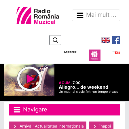
Mai mult ...
ACUM:
7.00
Allegro... de weekend
Un matinal clasic, într-un tempo vivace
Navigare
Arhivă : Actualitatea internaţională
Înapoi