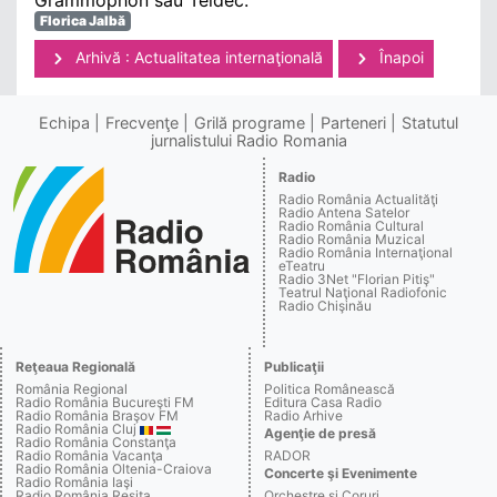
Florica Jalbă
Arhivă : Actualitatea internaţională
Înapoi
Echipa
Frecvenţe
Grilă programe
Parteneri
Statutul
jurnalistului Radio Romania
Radio
Radio România Actualităţi
Radio Antena Satelor
Radio România Cultural
Radio România Muzical
Radio România Internaţional
eTeatru
Radio 3Net "Florian Pitiş"
Teatrul Naţional Radiofonic
Radio Chişinău
Reţeaua Regională
Publicaţii
România Regional
Politica Românească
Radio România Bucureşti FM
Editura Casa Radio
Radio România Braşov FM
Radio Arhive
Radio România Cluj
Agenţie de presă
Radio România Constanţa
Radio România Vacanţa
RADOR
Radio România Oltenia-Craiova
Concerte şi Evenimente
Radio România Iaşi
Radio România Reşiţa
Orchestre şi Coruri