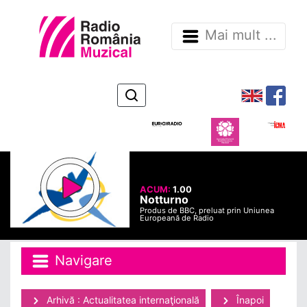
Mai mult ...
ACUM:
1.00
Notturno
Produs de BBC, preluat prin Uniunea
Europeană de Radio
Navigare
Arhivă : Actualitatea internaţională
Înapoi