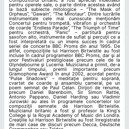
pentru operele sale, o parte dintre acestea având
la bază subiecte mitologice – “The Mask of
Orpheus”, “Gawain”, “The Minotaur”. Dintre lucrările
instrumentale cele mai cunoscute menţionăm
Concertul pentru trompetă, vibrafon şi orchestră
de coarde “Endless Parade”, “The Triumph of Time”
pentru orchestră, “Panic” – partitură pentru
saxofon alto, instrumente de suflat şi percuţii ce a
fost interpretată cu un imens succes în cadrul
seriei de concerte BBC Proms din anul 1995. De
altfel, compoziţiile lui Harrison Birtwistle au fost
incluse în cadrul programelor BBC Proms, dar şi al
unor Festivaluri prestigioase precum cele de la
Glyndebourne şi Lucerna. Muzicianul a primit, de-a
lungul timpului, premii importante precum
Gramophone Award în anul 2002, acordat pentru
“Pulse Shadows” – meditaţie pentru soprană,
cvartet de coarde şi ansamblu cameral, pe un
poem semnat de Paul Celan. Dirijori de renume,
precum Daniel Barenboim, Sir Simon Rattle,
Antonio Pappano, Daniel Harding sau Vladimir
Jurowski au ales în programele concertelor lor
compoziţii semnate de Harrison Birtwistle.
Muzicianul britanic a fost şi profesor la King's
College şi la Royal Academy of Music din Londra.
Creaţiile lui Harrison Birtwistle au fost înregistrate
de mari case de discuri precum Decca, Deutsche
Grammophon sau Teldec.