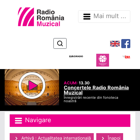
Mai mult ...
ACUM:
13.30
Concertele Radio România
Muzical
Înregistrări recente din fonoteca
noastră
Navigare
Arhivă : Actualitatea internaţională
Înapoi