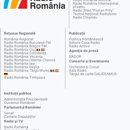
Radio România Internaţional
eTeatru
Radio 3Net "Florian Pitiş"
Teatrul Naţional Radiofonic
Radio Chişinău
Reţeaua Regională
Publicaţii
România Regional
Politica Românească
Radio România Bucureşti FM
Editura Casa Radio
Radio România Braşov FM
Radio Arhive
Radio România Cluj
Agenţie de presă
Radio România Constanţa
Radio România Vacanţa
RADOR
Radio România Oltenia-Craiova
Concerte şi Evenimente
Radio România Iaşi
Radio România Reşiţa
Orchestre şi Coruri
Radio România Târgu Mureş
Sala Radio
Târgul de carte GAUDEAMUS
Radio România Timişoara
Instituţii publice
Administraţia Prezidenţială
Guvernul României
Parlamentul României
Senat
Camera Deputaţilor
Radio şi TV
Radio România