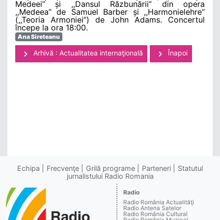
Medeei” și ,,Dansul Răzbunării” din opera
,,Medeea” de Samuel Barber și ,,Harmonielehre”
(,,Teoria Armoniei”) de John Adams. Concertul
începe la ora 18:00.
Ana Sireteanu
Arhivă : Actualitatea internaţională
Înapoi
Echipa
Frecvenţe
Grilă programe
Parteneri
Statutul
jurnalistului Radio Romania
Radio
Radio România Actualităţi
Radio Antena Satelor
Radio România Cultural
Radio România Muzical