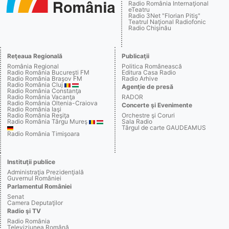
Radio România Internaţional
eTeatru
Radio 3Net "Florian Pitiş"
Teatrul Naţional Radiofonic
Radio Chişinău
Reţeaua Regională
Publicaţii
România Regional
Politica Românească
Radio România Bucureşti FM
Editura Casa Radio
Radio România Braşov FM
Radio Arhive
Radio România Cluj
Agenţie de presă
Radio România Constanţa
Radio România Vacanţa
RADOR
Radio România Oltenia-Craiova
Concerte şi Evenimente
Radio România Iaşi
Radio România Reşiţa
Orchestre şi Coruri
Radio România Târgu Mureş
Sala Radio
Târgul de carte GAUDEAMUS
Radio România Timişoara
Instituţii publice
Administraţia Prezidenţială
Guvernul României
Parlamentul României
Senat
Camera Deputaţilor
Radio şi TV
Radio România
Televiziunea Română