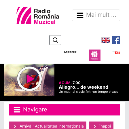
Mai mult ...
ACUM:
7.00
Allegro... de weekend
Un matinal clasic, într-un tempo vivace
Navigare
Arhivă : Actualitatea internaţională
Înapoi