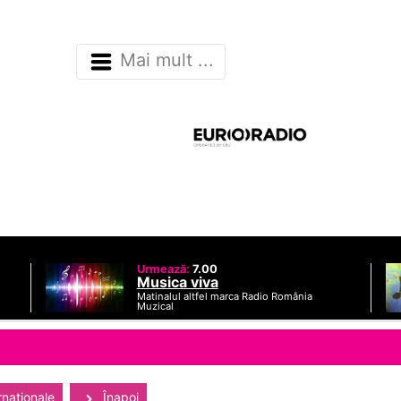
Mai mult ...
Urmează:
7.00
Musica viva
Matinalul altfel marca Radio România
Muzical
rnaţionale
Înapoi