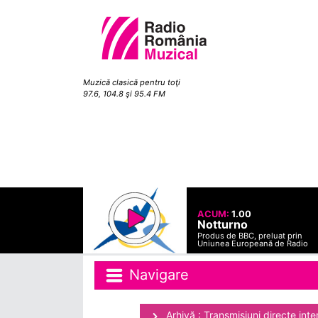
Muzică clasică pentru toţi
97.6, 104.8 şi 95.4 FM
ACUM:
1.00
Notturno
Produs de BBC, preluat prin
Uniunea Europeană de Radio
Navigare
Arhivă : Transmisiuni directe inte