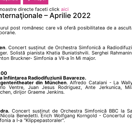
 noastre directe faceti click
aici
nternaţionale – Aprilie 2022
rul post românesc care vă oferă posibilitatea de a ascult
porane.
en
. Concert susținut de Orchestra Simfonică a Radiodifuzi
ger. Solistă pianista Khatia Buniatishvili. Serghei Rahmani
nton Bruckner- Simfonia a VII-a în Mi major.
0.00
a înfiinţarea Radiodifuziunii Bavareze.
regententheater din München
. Alfredo Catalani - La Wal
rlo Ventre, Juan Jesus Rodriguez, Ante Jerkunica, Mila
chen, dirijor Graeme Jenkins.
dra.
Concert susținut de Orchestra Simfonică BBC la Sala
a Nicola Benedetti. Erich Wolfgang Korngold - Concertul op
nia a I-a "Klippepastoraler".