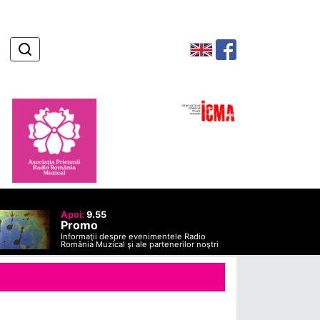
Apoi:
9.55
Promo
Informaţii despre evenimentele Radio
România Muzical şi ale partenerilor noştri