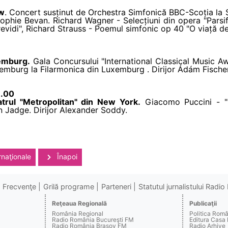
ow
. Concert susținut de Orchestra Simfonică BBC-Scoția la S
 Sophie Bevan. Richard Wagner - Selecțiuni din opera "Pars
evidi", Richard Strauss - Poemul simfonic op 40 "O viață de
xemburg.
Gala Concursului "International Classical Music A
xemburg la Filarmonica din Luxemburg . Dirijor Ádám Fischer
9.00
trul "Metropolitan" din New York.
Giacomo Puccini - "
n Jadge. Dirijor Alexander Soddy.
rnaţionale
Înapoi
Frecvenţe
Grilă programe
Parteneri
Statutul jurnalistului Radi
Reţeaua Regională
Publicaţii
România Regional
Politica Rom
Radio România Bucureşti FM
Editura Casa
Radio România Braşov FM
Radio Arhive