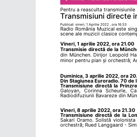
Pentru a reasculta transmisiunile
Transmisiuni directe i
Publicat: vineri, 1 Aprilie 2022 , ora 16.53
Radio România Muzical este singu
scene ale muzicii clasice contem
Vineri, 1 aprilie 2022, ora 21.00
Transmisie directă de la M
ü
nch
din M
ü
nchen. Dirijor Leopold Ha
minor pentru pian și orchestră; A
Duminica, 3 aprilie 2022, ora 2
Din Stagiunea Euroradio. 70 de l
Transmisiune directă la Prinz
Galoyan, Corinna Scheurle, Ca
Radiodifuziunii Bavareze din Mün
Vineri, 8 aprilie 2022, ora 21.30
Transmisiune directă de la Lon
Sakari Oramo. Solistă violonist
orchestră; Rued Langgaard - Simfo