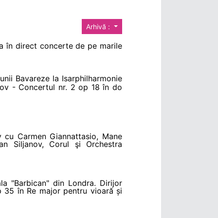
Arhivă :
a în direct concerte de pe marile
unii Bavareze la Isarphilharmonie
nov - Concertul nr. 2 op 18 în do
ly cu Carmen Giannattasio, Mane
n Siljanov, Corul şi Orchestra
 "Barbican" din Londra. Dirijor
 35 în Re major pentru vioară și