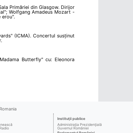
ala Primăriei din Glasgow. Dirijor
ifal"; Wolfgang Amadeus Mozart -
 erou".
wards" (ICMA). Concertul susținut
.
Madama Butterfly" cu: Eleonora
o Romania
Instituţii publice
ânească
Administraţia Prezidenţială
 Radio
Guvernul României
Parlamentul României