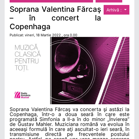
Soprana Valentina Fărcaş
Arhivă :
– în concert la
Copenhaga
Publicat: vineri, 18 Martie 2022 , ora 0.00
Soprana Valentina Fărcaş va concerta şi astăzi la
Copenhaga, într-o a doua seară în care este
programată Simfonia a II-a în do minor „Învierea”
de Gustav Mahler. Muziciana română va evolua în
aceeaşi formulă în care aţi ascultat-o ieri seară, în
transmisiune directă pe frecventele postului
nostru. Astfel, pe scenă vor urca mezzo-soprana