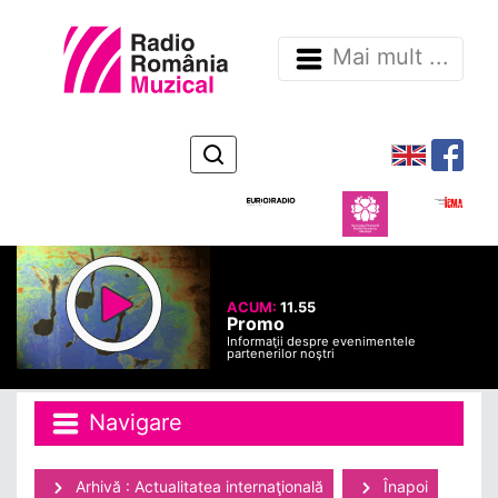
Mai mult ...
ACUM:
11.55
Promo
Informaţii despre evenimentele
partenerilor noştri
Navigare
Arhivă : Actualitatea internaţională
Înapoi