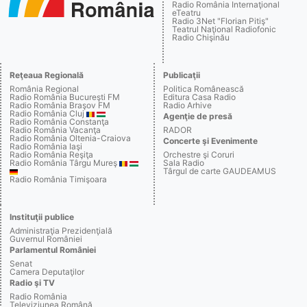
Radio România Internaţional
eTeatru
Radio 3Net "Florian Pitiş"
Teatrul Naţional Radiofonic
Radio Chişinău
Reţeaua Regională
Publicaţii
România Regional
Politica Românească
Radio România Bucureşti FM
Editura Casa Radio
Radio România Braşov FM
Radio Arhive
Radio România Cluj
Agenţie de presă
Radio România Constanţa
Radio România Vacanţa
RADOR
Radio România Oltenia-Craiova
Concerte şi Evenimente
Radio România Iaşi
Radio România Reşiţa
Orchestre şi Coruri
Radio România Târgu Mureş
Sala Radio
Târgul de carte GAUDEAMUS
Radio România Timişoara
Instituţii publice
Administraţia Prezidenţială
Guvernul României
Parlamentul României
Senat
Camera Deputaţilor
Radio şi TV
Radio România
Televiziunea Română