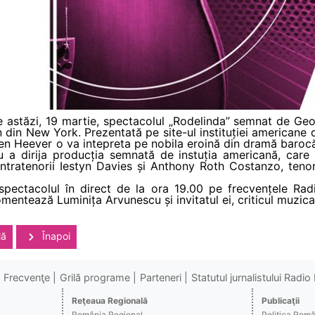
 astăzi, 19 martie, spectacolul „Rodelinda” semnat de Geo
din New York. Prezentată pe site-ul instituției americane 
den Heever o va intepreta pe nobila eroină din dramă barocă
ru a dirija producția semnată de instuția americană, care
ratenorii Iestyn Davies și Anthony Roth Costanzo, tenoru
spectacolul în direct de la ora 19.00 pe frecvențele Rad
mentează Luminița Arvunescu și invitatul ei, criticul muzic
lă
Înapoi
Frecvenţe
Grilă programe
Parteneri
Statutul jurnalistului Radi
Reţeaua Regională
Publicaţii
România Regional
Politica Rom