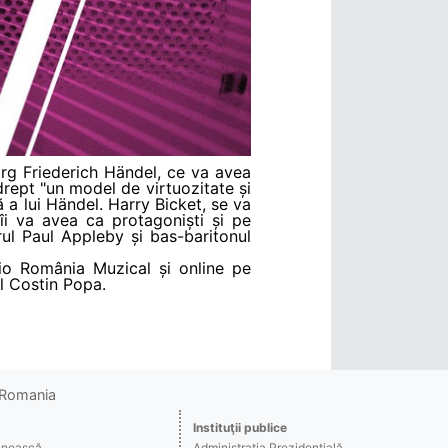
rg Friederich Händel, ce va avea
drept "un model de virtuozitate și
 a lui Händel. Harry Bicket, se va
 îi va avea ca protagoniști și pe
l Paul Appleby și bas-baritonul
io România Muzical și online pe
al Costin Popa.
o Romania
Instituţii publice
ânească
Administraţia Prezidenţială