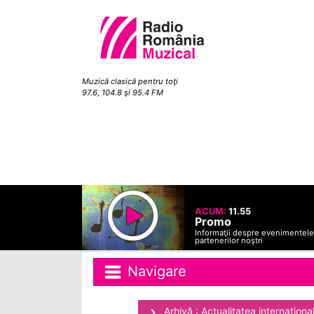
Muzică clasică pentru toţi
97.6, 104.8 şi 95.4 FM
ACUM:
11.55
Promo
Informaţii despre evenimentele
partenerilor noştri
Navigare
Arhivă : Actualitatea internaţiona