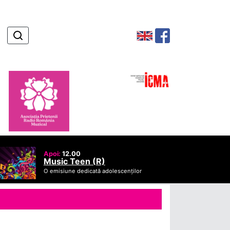
Apoi:
12.00
Music Teen (R)
O emisiune dedicată adolescenților