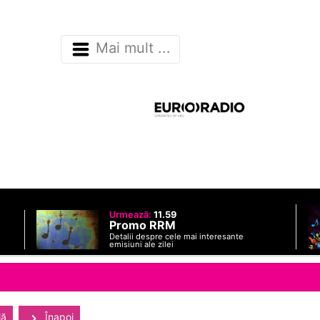
Mai mult ...
Urmează:
11.59
Promo RRM
Detalii despre cele mai interesante
emisiuni ale zilei
lă
Înapoi