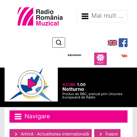
Mai mult ...
ACUM:
1.00
Notturno
Produs de BBC, preluat prin Uniunea
Europeană de Radio
Navigare
Arhivă : Actualitatea internaţională
Înapoi