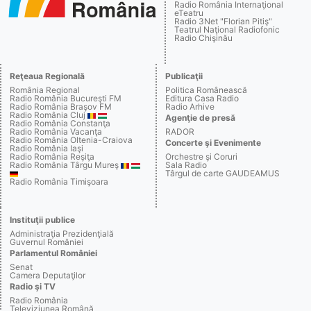
Radio România Internaţional
eTeatru
Radio 3Net "Florian Pitiş"
Teatrul Naţional Radiofonic
Radio Chişinău
Reţeaua Regională
Publicaţii
România Regional
Politica Românească
Radio România Bucureşti FM
Editura Casa Radio
Radio România Braşov FM
Radio Arhive
Radio România Cluj
Agenţie de presă
Radio România Constanţa
Radio România Vacanţa
RADOR
Radio România Oltenia-Craiova
Concerte şi Evenimente
Radio România Iaşi
Radio România Reşiţa
Orchestre şi Coruri
Radio România Târgu Mureş
Sala Radio
Târgul de carte GAUDEAMUS
Radio România Timişoara
Instituţii publice
Administraţia Prezidenţială
Guvernul României
Parlamentul României
Senat
Camera Deputaţilor
Radio şi TV
Radio România
Televiziunea Română