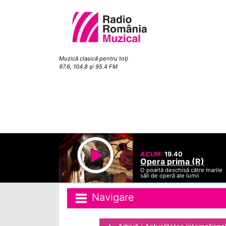
Muzică clasică pentru toţi
97.6, 104.8 şi 95.4 FM
ACUM:
19.40
Opera prima (R)
O poartă deschisă către marile
săli de operă ale lumii
Navigare