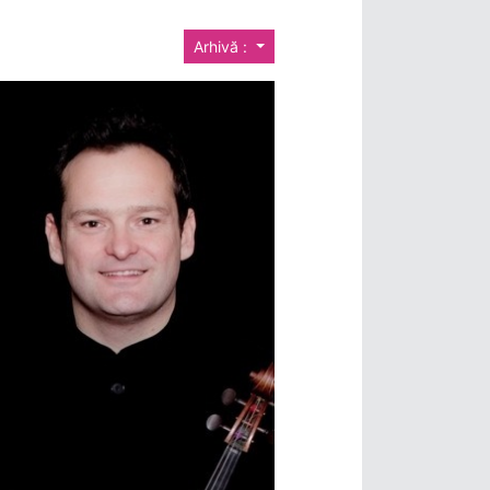
Arhivă :