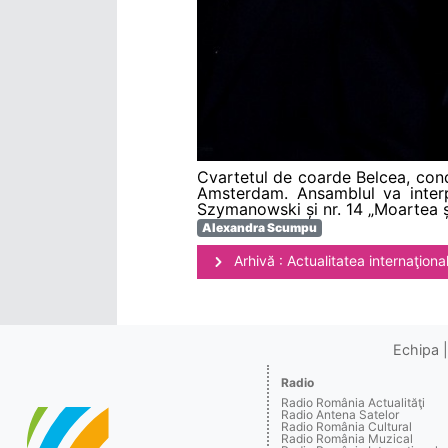
Cvartetul de coarde Belcea, cond
Amsterdam. Ansamblul va inter
Szymanowski și nr. 14 „Moartea ș
Alexandra Scumpu
Arhivă : Actualitatea internaţiona
Echipa
Radio
Radio România Actualităţi
Radio Antena Satelor
Radio România Cultural
Radio România Muzical