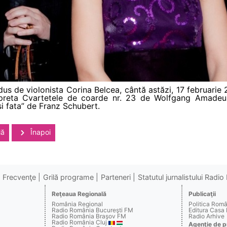
us de violonista Corina Belcea, cântă astăzi, 17 februari
preta Cvartetele de coarde nr. 23 de Wolfgang Amadeus
i fata” de Franz Schubert.
lă
Înapoi
Frecvenţe
Grilă programe
Parteneri
Statutul jurnalistului Radi
Reţeaua Regională
Publicaţii
România Regional
Politica Rom
Radio România Bucureşti FM
Editura Casa
Radio România Braşov FM
Radio Arhive
Radio România Cluj
Agenţie de p