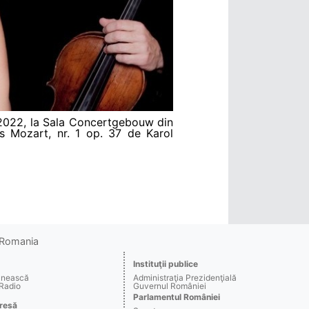
e 2022, la Sala Concertgebouw din
 Mozart, nr. 1 op. 37 de Karol
o Romania
Instituţii publice
ânească
Administraţia Prezidenţială
 Radio
Guvernul României
Parlamentul României
resă