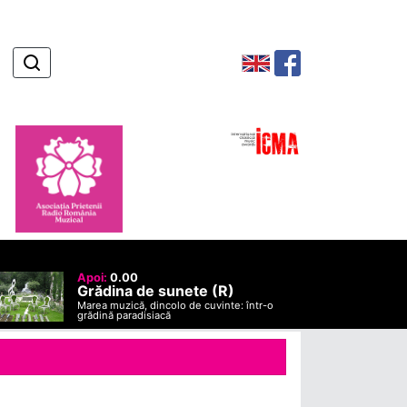
Apoi:
0.00
Grădina de sunete (R)
Marea muzică, dincolo de cuvinte: într-o
grădină paradisiacă