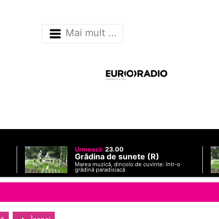
Mai mult ...
Urmează:
23.00
Grădina de sunete (R)
Marea muzică, dincolo de cuvinte: într-o
grădină paradisiacă