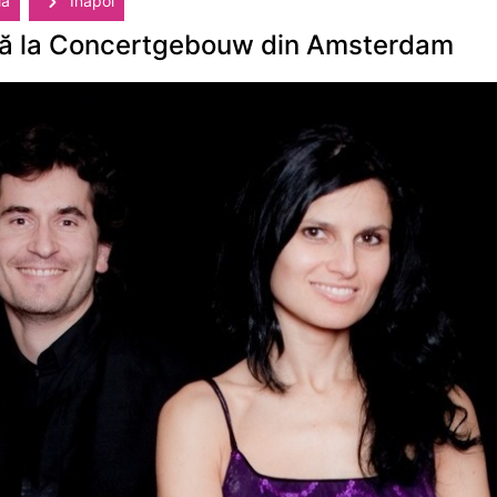
lă
Înapoi
tă la Concertgebouw din Amsterdam