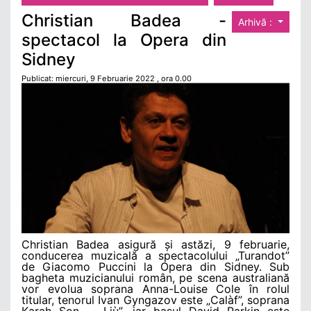
Christian Badea -
Arhivă :
spectacol la Opera din
Sidney
Publicat: miercuri, 9 Februarie 2022 , ora 0.00
Christian Badea asigură și astăzi, 9 februarie,
conducerea muzicală a spectacolului „Turandot”
de Giacomo Puccini la Opera din Sidney. Sub
bagheta muzicianului român, pe scena australiană
vor evolua soprana Anna-Louise Cole în rolul
titular, tenorul Ivan Gyngazov este „Calàf”, soprana
Karah Son - „Liù”, iar basul David Parkin este