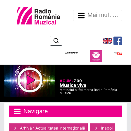
Mai mult ...
ACUM:
7.00
Musica viva
Matinalul altfel marca Radio România
Muzical
Navigare
Arhivă : Actualitatea internaţională
Înapoi