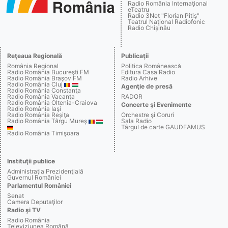
Radio România Internaţional
eTeatru
Radio 3Net "Florian Pitiş"
Teatrul Naţional Radiofonic
Radio Chişinău
Reţeaua Regională
Publicaţii
România Regional
Politica Românească
Radio România Bucureşti FM
Editura Casa Radio
Radio România Braşov FM
Radio Arhive
Radio România Cluj
Agenţie de presă
Radio România Constanţa
Radio România Vacanţa
RADOR
Radio România Oltenia-Craiova
Concerte şi Evenimente
Radio România Iaşi
Radio România Reşiţa
Orchestre şi Coruri
Radio România Târgu Mureş
Sala Radio
Târgul de carte GAUDEAMUS
Radio România Timişoara
Instituţii publice
Administraţia Prezidenţială
Guvernul României
Parlamentul României
Senat
Camera Deputaţilor
Radio şi TV
Radio România
Televiziunea Română