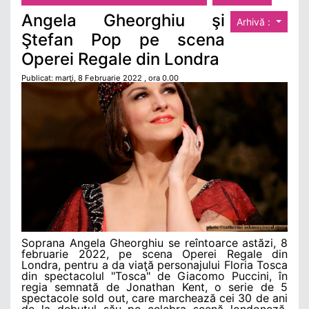
Angela Gheorghiu şi
Arhivă :
Ştefan Pop pe scena
Operei Regale din Londra
Publicat: marţi, 8 Februarie 2022 , ora 0.00
Soprana Angela Gheorghiu se reîntoarce astăzi, 8
februarie 2022, pe scena Operei Regale din
Londra, pentru a da viaţă personajului Floria Tosca
din spectacolul "Tosca" de Giacomo Puccini, în
regia semnată de Jonathan Kent, o serie de 5
spectacole sold out, care marchează cei 30 de ani
de la debutul său pe celebra scenă londoneză.