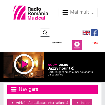
Mai mult ...
ACUM:
20.00
Jazzy hour (R)
Berti Barbera cu cele mai noi apariții
discografice
Navigare
Arhivă : Actualitatea internaţională
Înapoi