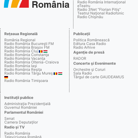
Radio România Internaţional
eTeatru
Radio 3Net "Florian Pitiş"
Teatrul Naţional Radiofonic
Radio Chişinău
Reţeaua Regională
Publicaţii
România Regional
Politica Românească
Radio România Bucureşti FM
Editura Casa Radio
Radio România Braşov FM
Radio Arhive
Radio România Cluj
Agenţie de presă
Radio România Constanţa
Radio România Vacanţa
RADOR
Radio România Oltenia-Craiova
Concerte şi Evenimente
Radio România Iaşi
Radio România Reşiţa
Orchestre şi Coruri
Radio România Târgu Mureş
Sala Radio
Târgul de carte GAUDEAMUS
Radio România Timişoara
Instituţii publice
Administraţia Prezidenţială
Guvernul României
Parlamentul României
Senat
Camera Deputaţilor
Radio şi TV
Radio România
Televiziunea Română