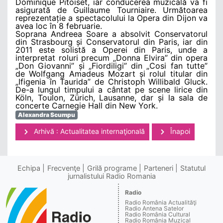
Dominique Pitoiset, iar conducerea muzicală va fi
asigurată de Guillaume Tourniaire. Următoarea
reprezentație a spectacolului la Opera din Dijon va
avea loc în 8 februarie.
Soprana Andreea Soare a absolvit Conservatorul
din Strasbourg și Conservatorul din Paris, iar din
2011 este solistă a Operei din Paris, unde a
interpretat roluri precum „Donna Elvira” din opera
„Don Giovanni” și „Fiordiligi” din „Cosi fan tutte”
de Wolfgang Amadeus Mozart și rolul titular din
„Ifigenia în Taurida” de Christoph Willibald Gluck.
De-a lungul timpului a cântat pe scene lirice din
Köln, Toulon, Zürich, Lausanne, dar și la sala de
concerte Carnegie Hall din New York.
Alexandra Scumpu
Arhivă : Actualitatea internaţională
Înapoi
Echipa
Frecvenţe
Grilă programe
Parteneri
Statutul
jurnalistului Radio Romania
Radio
Radio România Actualităţi
Radio Antena Satelor
Radio România Cultural
Radio România Muzical