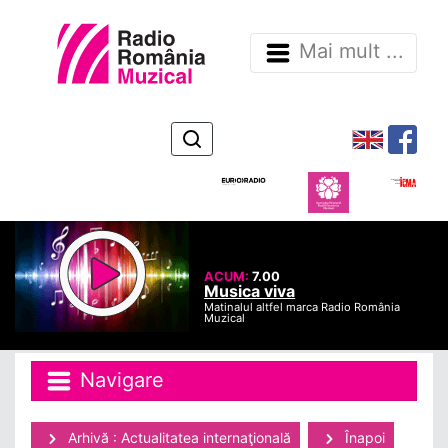
Mai mult ...
ACUM:
7.00
Musica viva
Matinalul altfel marca Radio România
Muzical
Navigare
Arhivă : Actualitatea internaţională
Înapoi