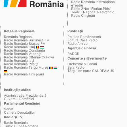
Radio România Internaţional
eTeatru
Radio 3Net "Florian Pitiş"
Teatrul Naţional Radiofonic
Radio Chişinău
Reţeaua Regională
Publicaţii
România Regional
Politica Românească
Radio România Bucureşti FM
Editura Casa Radio
Radio România Braşov FM
Radio Arhive
Radio România Cluj
Agenţie de presă
Radio România Constanţa
Radio România Vacanţa
RADOR
Radio România Oltenia-Craiova
Concerte şi Evenimente
Radio România Iaşi
Radio România Reşiţa
Orchestre şi Coruri
Radio România Târgu Mureş
Sala Radio
Târgul de carte GAUDEAMUS
Radio România Timişoara
Instituţii publice
Administraţia Prezidenţială
Guvernul României
Parlamentul României
Senat
Camera Deputaţilor
Radio şi TV
Radio România
Televiziunea Română