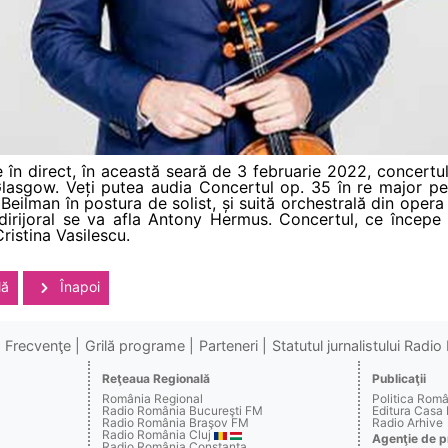
în direct, în această seară de 3 februarie 2022, concertu
Glasgow. Veți putea audia Concertul op. 35 în re major pen
ilman în postura de solist, și suită orchestrală din opera
dirijoral se va afla Antony Hermus. Concertul, ce începe 
Cristina Vasilescu.
lă
Înapoi
Frecvenţe
Grilă programe
Parteneri
Statutul jurnalistului Radi
Reţeaua Regională
Publicaţii
România Regional
Politica Rom
Radio România Bucureşti FM
Editura Casa
Radio România Braşov FM
Radio Arhive
Radio România Cluj
Agenţie de p
Radio România Constanţa