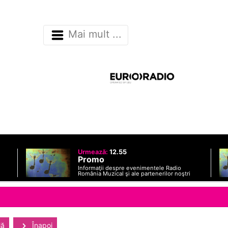
Mai mult ...
Urmează:
12.55
Promo
Informaţii despre evenimentele Radio
România Muzical şi ale partenerilor noştri
lă
Înapoi