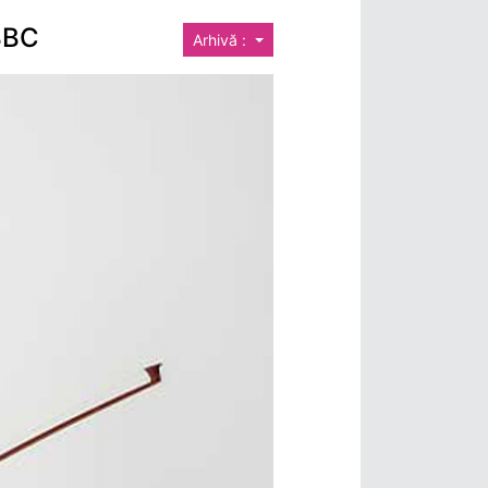
BBC
Arhivă :