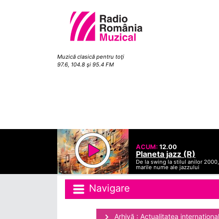
Muzică clasică pentru toţi
97.6, 104.8 şi 95.4 FM
ACUM:
12.00
Planeta jazz (R)
De la swing la stilul anilor 2000,
marile nume ale jazzului
Navigare
Arhivă : Actualitatea internaţiona