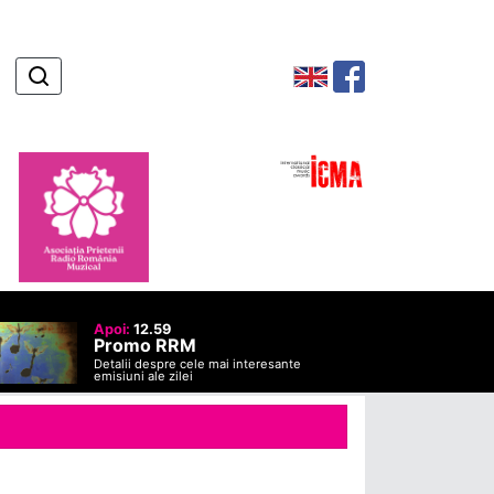
Apoi:
12.59
Promo RRM
Detalii despre cele mai interesante
emisiuni ale zilei