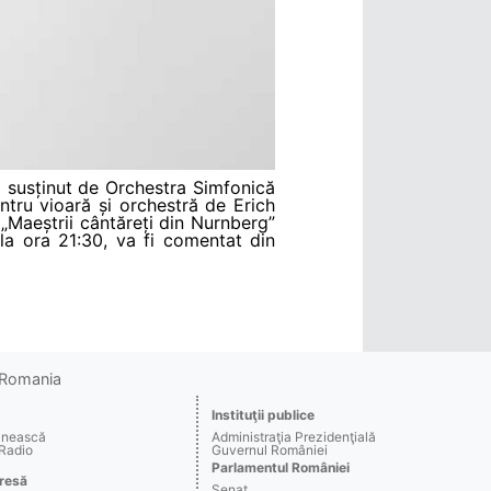
l susținut de Orchestra Simfonică
tru vioară și orchestră de Erich
 „Maeștrii cântăreți din Nurnberg”
la ora 21:30, va fi comentat din
o Romania
Instituţii publice
ânească
Administraţia Prezidenţială
 Radio
Guvernul României
Parlamentul României
resă
Senat