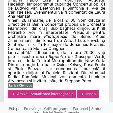
Hadelich, iar programul cuprinde Concertul op. 61
de Ludwig van Beethoven şi Simfonia a IV-a de
Carl Nielsen. Evenimentul va fi comentat de Laura
Ana Mânzat.
Vineri, 28 ianuarie, de la ora 21.00, vom difuza în
direct de la Berlin concertul propus de Orchestra
Filarmonicii din oraş. Sub bagheta dirijorului Kirill
Petrenko vor fi interpretate Preludiul pentru
orchestră mare
Photoptosis
de Bernd Alois
Zimmermann, Simfonia I de Witold Lutosławski şi
Simfonia a II-a în Re major de Johannes Brahms.
Comentează Monica Cengher.
Iar sâmbătă, 29 ianuarie, de la ora 20.00, veţi
putea asculta opera
Rigoletto
de Giuseppe Verdi,
în direct de la Teatrul Metropolitan din New York.
Din distribuţie fac parte Quinn Kelsey, Rosa Feola
şi Piotr Beczala, iar conducerea muzicală îi
aparţine dirijorului Daniele Rustioni. Din studioul
Radio România Muzical vor comenta Luminița
Arvunescu și invitatul său, dr. Stephan Poen.
Larisa Clempuş
Arhivă : Actualitatea internaţională
Înapoi
Echipa
Frecvenţe
Grilă programe
Parteneri
Statutul
jurnalistului Radio Romania