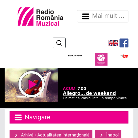
Mai mult ...
ACUM:
7.00
Allegro... de weekend
Un matinal clasic, într-un tempo vivace
Navigare
Arhivă : Actualitatea internaţională
Înapoi