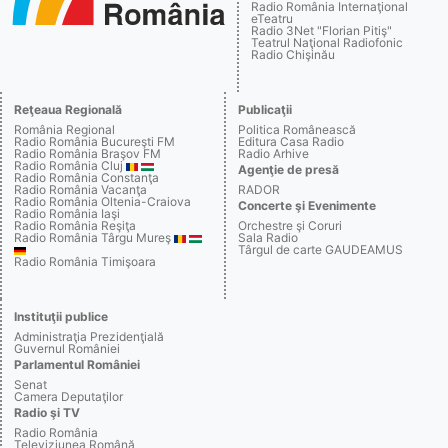
Radio România Internaţional
eTeatru
Radio 3Net "Florian Pitiş"
Teatrul Naţional Radiofonic
Radio Chişinău
Reţeaua Regională
Publicaţii
România Regional
Politica Românească
Radio România Bucureşti FM
Editura Casa Radio
Radio România Braşov FM
Radio Arhive
Radio România Cluj
Agenţie de presă
Radio România Constanţa
Radio România Vacanţa
RADOR
Radio România Oltenia-Craiova
Concerte şi Evenimente
Radio România Iaşi
Radio România Reşiţa
Orchestre şi Coruri
Radio România Târgu Mureş
Sala Radio
Târgul de carte GAUDEAMUS
Radio România Timişoara
Instituţii publice
Administraţia Prezidenţială
Guvernul României
Parlamentul României
Senat
Camera Deputaţilor
Radio şi TV
Radio România
Televiziunea Română