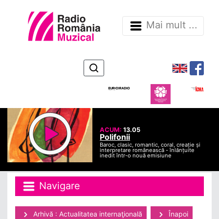
Mai mult ...
ACUM:
13.05
Polifonii
Baroc, clasic, romantic, coral, creație și
interpretare românească - înlănțuite
inedit într-o nouă emisiune
Navigare
Arhivă : Actualitatea internaţională
Înapoi