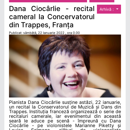
Dana Ciocârlie - recital
Arhivă :
cameral la Concervatorul
din Trappes, Franța
Publicat: sâmbătă, 22 Ianuarie 2022 , ora 0.00
Pianista Dana Ciocârlie susține astăzi, 22 ianuarie,
un recital la Conservatorul de Muzică și Dans din
Trappes. Instituția franceză organizează o serie de
recitaluri camerale, iar evenimentul din această
seară le aduce pe scenă - împreună cu Dana
Ciocârlie - pe violonistele Marianne Piketty și
Louise Salmona, alături de violoncelista