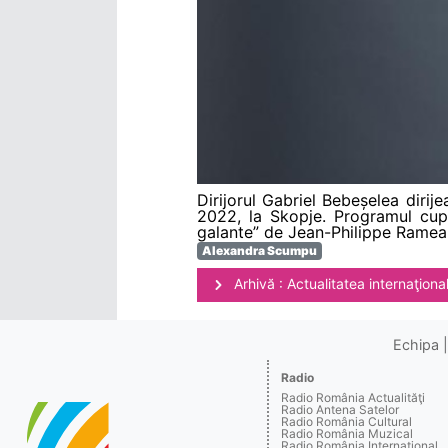
Dirijorul Gabriel Bebeșelea diri
2022, la Skopje. Programul cupr
galante” de Jean-Philippe Rameau. 
Alexandra Scumpu
Arhivă : Actualitatea internaţiona
Echipa
Radio
Radio România Actualităţi
Radio Antena Satelor
Radio România Cultural
Radio România Muzical
Radio România Internaţional