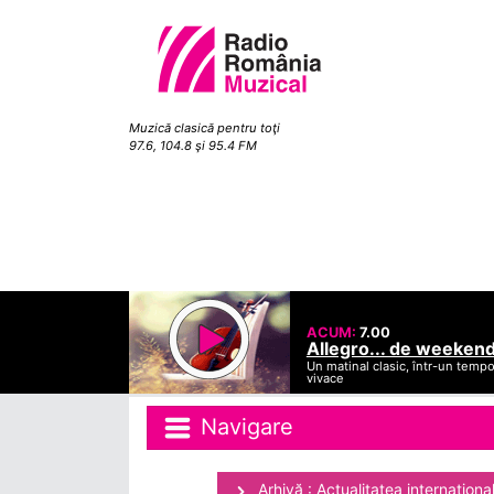
Muzică clasică pentru toţi
97.6, 104.8 şi 95.4 FM
ACUM:
7.00
Allegro... de weeken
Un matinal clasic, într-un temp
vivace
Navigare
Arhivă : Actualitatea internaţiona