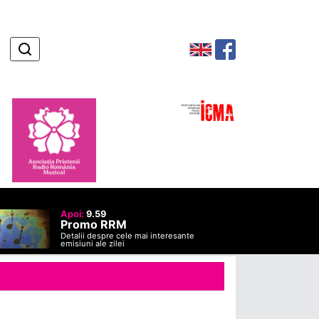
Apoi:
9.59
Promo RRM
Detalii despre cele mai interesante
emisiuni ale zilei