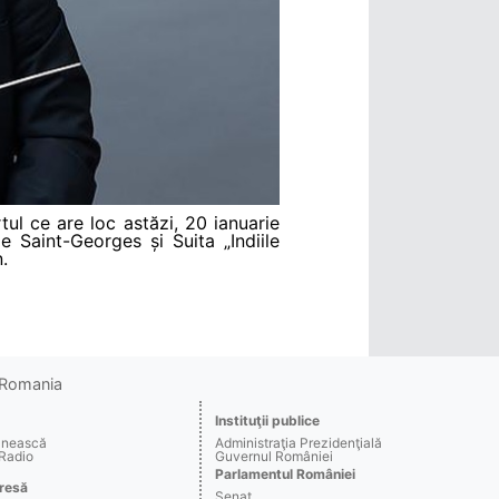
ul ce are loc astăzi, 20 ianuarie
 Saint-Georges și Suita „Indiile
.
o Romania
Instituţii publice
ânească
Administraţia Prezidenţială
 Radio
Guvernul României
Parlamentul României
resă
Senat