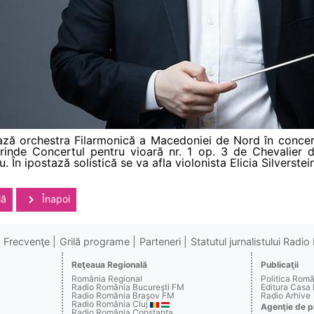
jează orchestra Filarmonică a Macedoniei de Nord în concert
inde Concertul pentru vioară nr. 1 op. 3 de Chevalier de
În ipostază solistică se va afla violonista Elicia Silverstein
lă
Înapoi
Frecvenţe
Grilă programe
Parteneri
Statutul jurnalistului Radi
Reţeaua Regională
Publicaţii
România Regional
Politica Rom
Radio România Bucureşti FM
Editura Casa
Radio România Braşov FM
Radio Arhive
Radio România Cluj
Agenţie de p
Radio România Constanţa