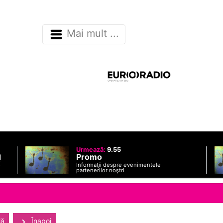
Mai mult ...
Urmează:
9.55
Promo
d
Informaţii despre evenimentele
o
partenerilor noştri
lă
Înapoi