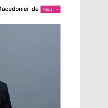
Macedoniei de
Arhivă :