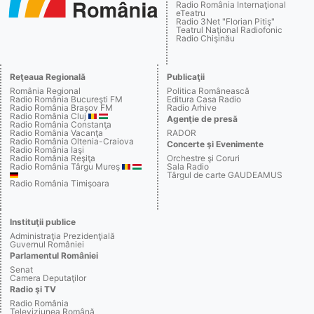
Radio România Internaţional
eTeatru
Radio 3Net "Florian Pitiş"
Teatrul Naţional Radiofonic
Radio Chişinău
Reţeaua Regională
Publicaţii
România Regional
Politica Românească
Radio România Bucureşti FM
Editura Casa Radio
Radio România Braşov FM
Radio Arhive
Radio România Cluj
Agenţie de presă
Radio România Constanţa
Radio România Vacanţa
RADOR
Radio România Oltenia-Craiova
Concerte şi Evenimente
Radio România Iaşi
Radio România Reşiţa
Orchestre şi Coruri
Radio România Târgu Mureş
Sala Radio
Târgul de carte GAUDEAMUS
Radio România Timişoara
Instituţii publice
Administraţia Prezidenţială
Guvernul României
Parlamentul României
Senat
Camera Deputaţilor
Radio şi TV
Radio România
Televiziunea Română