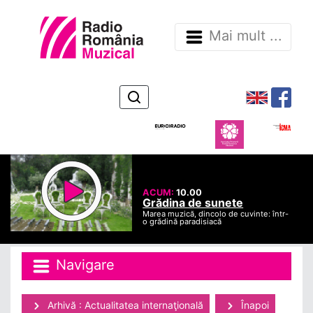
Mai mult ...
ACUM:
10.00
Grădina de sunete
Marea muzică, dincolo de cuvinte: într-
o grădină paradisiacă
Navigare
Arhivă : Actualitatea internaţională
Înapoi