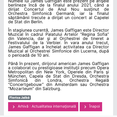
Numele lui James Gaffigan este prezent pe afişele
berlineze încă de la finalul anului 2021, când a
dirijat Concertul de Anul Nou susţinut de
Orchestra Simfonică Germană; iar la finalul
săptămânii trecute a dirijat un concert al Capelei
de Stat din Berlin.
În stagiunea curentă, James Gaffigan este Director
Muzical în cadrul Palatului Artelor “Regina Sofia”
din Valencia, dar şi al Orchestrei de tineret a
Festivalului de la Verbier. În vara anului trecut,
James Gaffigan a încheiat activitatea ca Director
Muzical al Orchestrei Simfonice din Lucerna, după
o perioadă de 10 ani.
Până în prezent, dirijorul american James Gaffigan
a colaborat cu prestigioase instituţii precum Opera
Metropolitan din New York, Operele din Paris şi
München, Capela de Stat din Dresda, Orchestra
Simfonică din Londra, Orchestra Regală
“Concertgebouw” din Amsterdam sau Orchestra
“Mozarteum” din Salzburg.
Florica Jalbă
Arhivă : Actualitatea internaţională
Înapoi