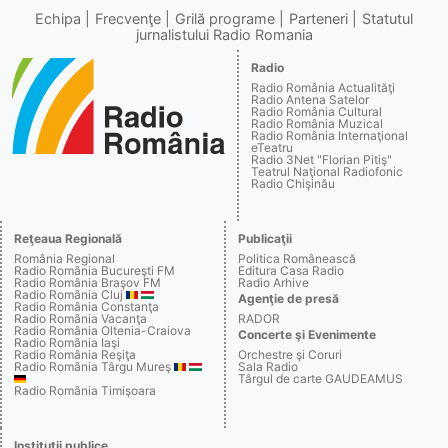
Echipa
Frecvenţe
Grilă programe
Parteneri
Statutul
jurnalistului Radio Romania
Radio
Radio România Actualităţi
Radio Antena Satelor
Radio România Cultural
Radio România Muzical
Radio România Internaţional
eTeatru
Radio 3Net "Florian Pitiş"
Teatrul Naţional Radiofonic
Radio Chişinău
Reţeaua Regională
Publicaţii
România Regional
Politica Românească
Radio România Bucureşti FM
Editura Casa Radio
Radio România Braşov FM
Radio Arhive
Radio România Cluj
Agenţie de presă
Radio România Constanţa
Radio România Vacanţa
RADOR
Radio România Oltenia-Craiova
Concerte şi Evenimente
Radio România Iaşi
Radio România Reşiţa
Orchestre şi Coruri
Radio România Târgu Mureş
Sala Radio
Târgul de carte GAUDEAMUS
Radio România Timişoara
Instituţii publice