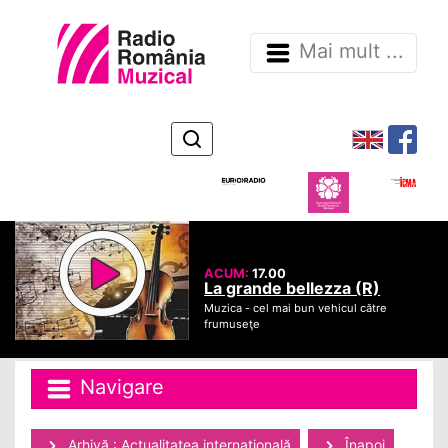
Mai mult ...
ACUM:
17.00
La grande bellezza (R)
Muzica -
cel mai bun vehicul către
frumuseţe
Navigare
Arhivă : Actualitatea internaţională
Înapoi