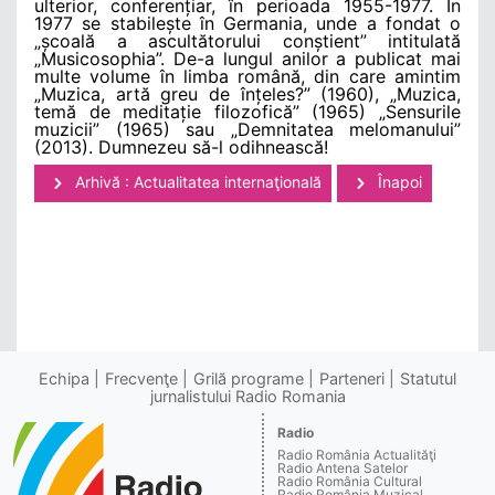
ulterior, conferențiar, în perioada 1955-1977. În
1977 se stabilește în Germania, unde a fondat o
„școală a ascultătorului conștient” intitulată
„Musicosophia”. De-a lungul anilor a publicat mai
multe volume în limba română, din care amintim
„Muzica, artă greu de înțeles?” (1960), „Muzica,
temă de meditație filozofică” (1965) „Sensurile
muzicii” (1965) sau „Demnitatea melomanului”
(2013). Dumnezeu să-l odihnească!
Arhivă : Actualitatea internaţională
Înapoi
Echipa
Frecvenţe
Grilă programe
Parteneri
Statutul
jurnalistului Radio Romania
Radio
Radio România Actualităţi
Radio Antena Satelor
Radio România Cultural
Radio România Muzical