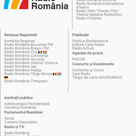
Radio România Internaţional
eTeatru
Radio 3Net "Florian Pitiş"
Teatrul Naţional Radiofonic
Radio Chişinău
Reţeaua Regională
Publicaţii
România Regional
Politica Românească
Radio România Bucureşti FM
Editura Casa Radio
Radio România Braşov FM
Radio Arhive
Radio România Cluj
Agenţie de presă
Radio România Constanţa
Radio România Vacanţa
RADOR
Radio România Oltenia-Craiova
Concerte şi Evenimente
Radio România Iaşi
Radio România Reşiţa
Orchestre şi Coruri
Radio România Târgu Mureş
Sala Radio
Târgul de carte GAUDEAMUS
Radio România Timişoara
Instituţii publice
Administraţia Prezidenţială
Guvernul României
Parlamentul României
Senat
Camera Deputaţilor
Radio şi TV
Radio România