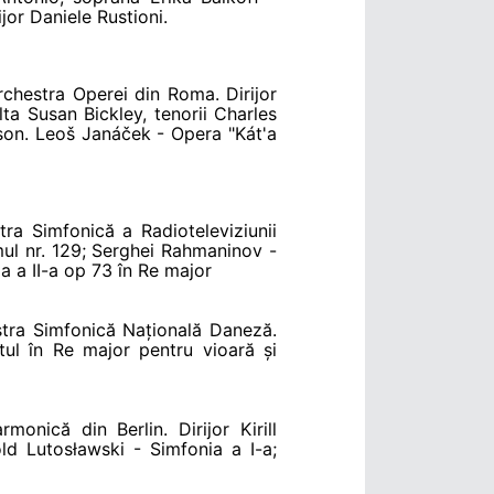
jor Daniele Rustioni.
rchestra Operei din Roma. Dirijor
a Susan Bickley, tenorii Charles
son. Leoš Janáček - Opera "Kát'a
ra Simfonică a Radioteleviziunii
mul nr. 129; Serghei Rahmaninov -
 a II-a op 73 în Re major
stra Simfonică Națională Daneză.
tul în Re major pentru vioară și
onică din Berlin. Dirijor Kirill
d Lutosławski - Simfonia a I-a;