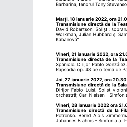
Barbarina, tenorul Tony Stevenson
Marți, 18 ianuarie 2022, ora 21.
Transmisiune directă de la Tea
David Robertson. Soliști: sopra
Workman, Julian Hubbard și Sam 
Kabanová"
Vineri, 21 ianuarie 2022, ora 21
Transmisiune directă de la Te
Spaniole. Dirijor Pablo González
Rapsodia op. 43 pe o temă de Pag
Joi, 27 ianuarie 2022, ora 20.30
Transmisiune directă de la Sa
Dirijor Fabio Luisi. Solist vio
orchestră; Carl Nielsen - Simfoni
Vineri, 28 ianuarie 2022 ora 21.
Transmisiune directă de la Fil
Petrenko. Bernd Alois Zimmerma
Johannes Brahms - Simfonia a II-