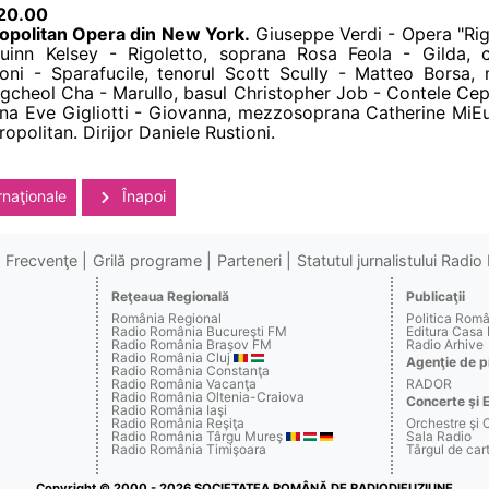
 20.00
ropolitan Opera din New York.
Giuseppe Verdi - Opera "Rigo
uinn Kelsey - Rigoletto, soprana Rosa Feola - Gilda, 
ni - Sparafucile, tenorul Scott Scully - Matteo Borsa
gcheol Cha - Marullo, basul Christopher Job - Contele Cepr
a Eve Gigliotti - Giovanna, mezzosoprana Catherine MiE
opolitan. Dirijor Daniele Rustioni.
rnaţionale
Înapoi
Frecvenţe
Grilă programe
Parteneri
Statutul jurnalistului Radi
Reţeaua Regională
Publicaţii
România Regional
Politica Rom
Radio România Bucureşti FM
Editura Casa
Radio România Braşov FM
Radio Arhive
Radio România Cluj
Agenţie de p
Radio România Constanţa
Radio România Vacanţa
RADOR
Radio România Oltenia-Craiova
Concerte şi 
Radio România Iaşi
Radio România Reşiţa
Orchestre şi 
Radio România Târgu Mureş
Sala Radio
Radio România Timişoara
Târgul de c
Copyright © 2000 - 2026 SOCIETATEA ROMÂNĂ DE RADIODIFUZIUNE