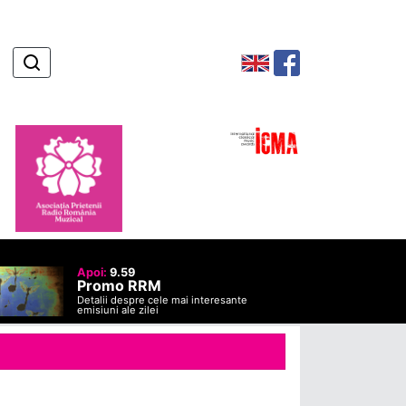
Apoi:
9.59
Promo RRM
Detalii despre cele mai interesante
emisiuni ale zilei