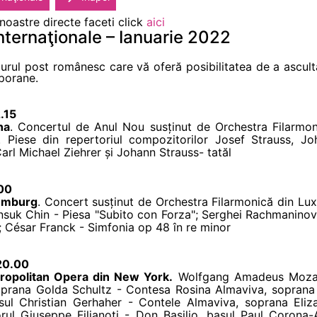
 noastre directe faceti click
aici
nternaţionale – Ianuarie 2022
rul post românesc care vă oferă posibilitatea de a ascult
porane.
.15
na
. Concertul de Anul Nou susținut de Orchestra Filarmon
. Piese din repertoriul compozitorilor Josef Strauss, Jo
rl Michael Ziehrer și Johann Strauss- tatăl
.00
xemburg
. Concert susținut de Orchestra Filarmonică din Lu
 Unsuk Chin - Piesa "Subito con Forza"; Serghei Rachmanino
; César Franck - Simfonia op 48 în re minor
 20.00
tropolitan Opera din New York.
Wolfgang Amadeus Mozart
oprana Golda Schultz - Contesa Rosina Almaviva, sopran
sul Christian Gerhaher - Contele Almaviva, soprana Eliza
rul Giuseppe Filianoti - Don Basilio, basul Paul Corona-