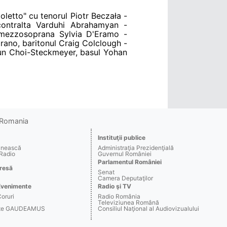
letto" cu tenorul Piotr Beczała -
contralta Varduhi Abrahamyan -
, mezzosoprana Sylvia D'Eramo -
ano, baritonul Craig Colclough -
un Choi-Steckmeyer, basul Yohan
o Romania
Instituţii publice
ânească
Administraţia Prezidenţială
 Radio
Guvernul României
Parlamentul României
resă
Senat
Camera Deputaţilor
Evenimente
Radio şi TV
Coruri
Radio România
Televiziunea Română
arte GAUDEAMUS
Consiliul Naţional al Audiovizualului