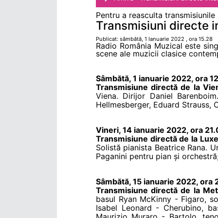
Pentru a reasculta transmisiunile
Transmisiuni directe i
Publicat: sâmbătă, 1 Ianuarie 2022 , ora 15.28
Radio România Muzical este singu
scene ale muzicii clasice contem
Sâmbătă, 1 ianuarie 2022, ora 12
Transmisiune directă de la Vie
Viena. Dirijor Daniel Barenboim
Hellmesberger, Eduard Strauss, Ca
Vineri, 14 ianuarie 2022, ora 21
Transmisiune directă de la Lu
Solistă pianista Beatrice Rana.
Paganini pentru pian și orchestră
Sâmbătă, 15 ianuarie 2022, ora
Transmisiune directă de la Me
basul Ryan McKinny - Figaro, s
Isabel Leonard - Cherubino, ba
Maurizio Muraro - Bartolo, teno