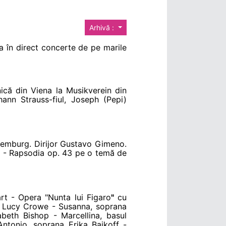
Arhivă :
a în direct concerte de pe marile
ică din Viena la Musikverein din
hann Strauss-fiul, Joseph (Pepi)
xemburg. Dirijor Gustavo Gimeno.
v - Rapsodia op. 43 pe o temă de
 - Opera "Nunta lui Figaro
"
cu
a Lucy Crowe - Susanna, soprana
beth Bishop - Marcellina, basul
Antonio, soprana Erika Baikoff -