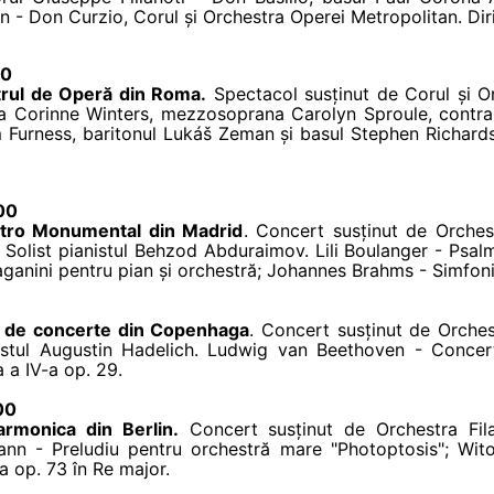
 - Don Curzio, Corul și Orchestra Operei Metropolitan. Diri
00
trul de Operă din Roma.
Spectacol susținut de Corul și O
na Corinne Winters, mezzosoprana Carolyn Sproule, contralt
Furness, baritonul Lukáš Zeman și basul Stephen Richard
.00
atro Monumental din Madrid
. Concert susținut de Orchest
. Solist pianistul Behzod Abduraimov. Lili Boulanger - Psal
anini pentru pian și orchestră; Johannes Brahms - Simfonia
la de concerte din Copenhaga
. Concert susținut de Orche
lonistul Augustin Hadelich. Ludwig van Beethoven - Concer
a a IV-a op. 29.
00
armonica din Berlin.
Concert susținut de Orchestra Filarm
nn - Preludiu pentru orchestră mare "Photoptosis"; Witol
a op. 73 în Re major.