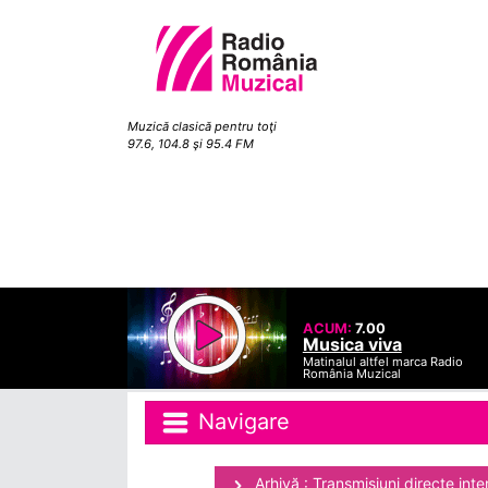
Muzică clasică pentru toţi
97.6, 104.8 şi 95.4 FM
ACUM:
7.00
Musica viva
Matinalul altfel marca Radio
România Muzical
Navigare
Arhivă : Transmisiuni directe inte