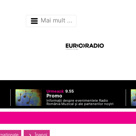
Mai mult ...
Urmează:
9.55
Promo
Informaţii despre evenimentele Radio
România Muzical şi ale partenerilor noştri
rnaţionale
Înapoi