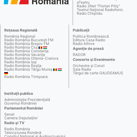
eTeatru
Radio 3Net "Florian Pitiş"
Teatrul Naţional Radiofonic
Radio Chişinău
Reţeaua Regională
Publicaţii
România Regional
Politica Românească
Radio România Bucureşti FM
Editura Casa Radio
Radio România Braşov FM
Radio Arhive
Radio România Cluj
Agenţie de presă
Radio România Constanţa
Radio România Vacanţa
RADOR
Radio România Oltenia-Craiova
Concerte şi Evenimente
Radio România Iaşi
Radio România Reşiţa
Orchestre şi Coruri
Radio România Târgu Mureş
Sala Radio
Târgul de carte GAUDEAMUS
Radio România Timişoara
Instituţii publice
Administraţia Prezidenţială
Guvernul României
Parlamentul României
Senat
Camera Deputaţilor
Radio şi TV
Radio România
Televiziunea Română
Consiliul Naţional al Audiovizualului