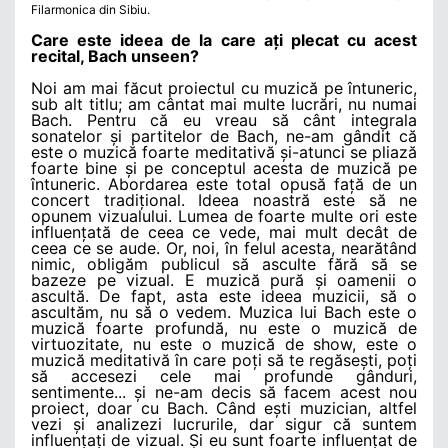
Filarmonica din Sibiu.
Care este ideea de la care ați plecat cu acest
recital, Bach unseen?
Noi am mai făcut proiectul cu muzică pe întuneric,
sub alt titlu; am cântat mai multe lucrări, nu numai
Bach. Pentru că eu vreau să cânt integrala
sonatelor și partitelor de Bach, ne-am gândit că
este o muzică foarte meditativă și-atunci se pliază
foarte bine și pe conceptul acesta de muzică pe
întuneric. Abordarea este total opusă față de un
concert tradițional. Ideea noastră este să ne
opunem vizualului. Lumea de foarte multe ori este
influențată de ceea ce vede, mai mult decât de
ceea ce se aude. Or, noi, în felul acesta, nearătând
nimic, obligăm publicul să asculte fără să se
bazeze pe vizual. E muzică pură și oamenii o
ascultă. De fapt, asta este ideea muzicii, să o
ascultăm, nu să o vedem. Muzica lui Bach este o
muzică foarte profundă, nu este o muzică de
virtuozitate, nu este o muzică de show, este o
muzică meditativă în care poți să te regăsești, poți
să accesezi cele mai profunde gânduri,
sentimente... și ne-am decis să facem acest nou
proiect, doar cu Bach. Când ești muzician, altfel
vezi și analizezi lucrurile, dar sigur că suntem
influențați de vizual. Și eu sunt foarte influențat de