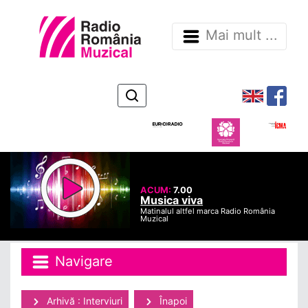
Mai mult ...
ACUM:
7.00
Musica viva
Matinalul altfel marca Radio România
Muzical
Navigare
Arhivă : Interviuri
Înapoi