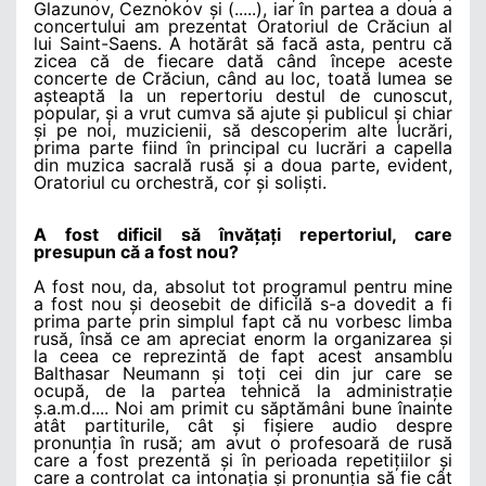
Glazunov, Ceznokov și (.....), iar în partea a doua a
concertului am prezentat Oratoriul de Crăciun al
lui Saint-Saens. A hotărât să facă asta, pentru că
zicea că de fiecare dată când începe aceste
concerte de Crăciun, când au loc, toată lumea se
așteaptă la un repertoriu destul de cunoscut,
popular, și a vrut cumva să ajute și publicul și chiar
și pe noi, muzicienii, să descoperim alte lucrări,
prima parte fiind în principal cu lucrări a capella
din muzica sacrală rusă și a doua parte, evident,
Oratoriul cu orchestră, cor și soliști.
A fost dificil să învățați repertoriul, care
presupun că a fost nou?
A fost nou, da, absolut tot programul pentru mine
a fost nou și deosebit de dificilă s-a dovedit a fi
prima parte prin simplul fapt că nu vorbesc limba
rusă, însă ce am apreciat enorm la organizarea și
la ceea ce reprezintă de fapt acest ansamblu
Balthasar Neumann și toți cei din jur care se
ocupă, de la partea tehnică la administrație
ș.a.m.d.... Noi am primit cu săptămâni bune înainte
atât partiturile, cât și fișiere audio despre
pronunția în rusă; am avut o profesoară de rusă
care a fost prezentă și în perioada repetițiilor și
care a controlat ca intonația și pronunția să fie cât