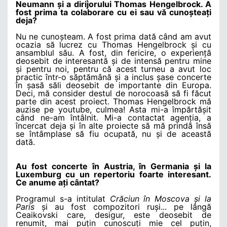
Neumann și a dirijorului Thomas Hengelbrock. A
fost prima ta colaborare cu ei sau vă cunoșteați
deja?
Nu ne cunoșteam. A fost prima dată când am avut
ocazia să lucrez cu Thomas Hengelbrock și cu
ansamblul său. A fost, din fericire, o experiență
deosebit de interesantă și de intensă pentru mine
și pentru noi, pentru că acest turneu a avut loc
practic într-o săptămână și a inclus șase concerte
în șasă săli deosebit de importante din Europa.
Deci, mă consider destul de norocoasă să fi făcut
parte din acest proiect. Thomas Hengelbrock mă
auzise pe youtube, culmea! Asta mi-a împărtășit
când ne-am întâlnit. Mi-a contactat agenția, a
încercat deja și în alte proiecte să mă prindă însă
se întâmplase să fiu ocupată, nu și de această
dată.
Au fost concerte în Austria, în Germania și la
Luxemburg cu un repertoriu foarte interesant.
Ce anume ați cântat?
Programul s-a intitulat
Crăciun în Moscova și la
Paris
și au fost compozitori ruși... pe lângă
Ceaikovski care, desigur, este deosebit de
renumit, mai puțin cunoscuți mie cel puțin,