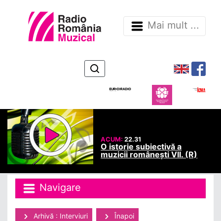
Mai mult ...
ACUM:
22.31
O istorie subiectivă a
muzicii românești VII. (R)
Navigare
Arhivă : Interviuri
Înapoi