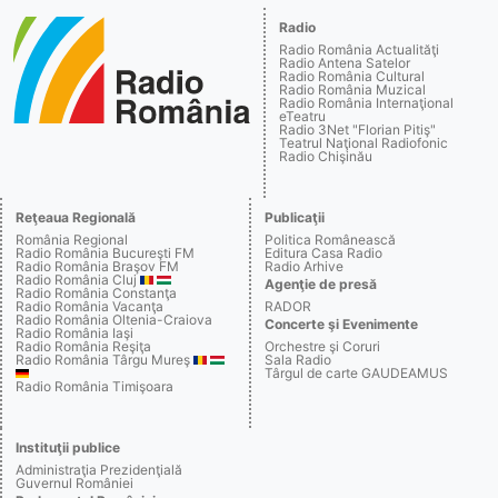
Radio
Radio România Actualităţi
Radio Antena Satelor
Radio România Cultural
Radio România Muzical
Radio România Internaţional
eTeatru
Radio 3Net "Florian Pitiş"
Teatrul Naţional Radiofonic
Radio Chişinău
Reţeaua Regională
Publicaţii
România Regional
Politica Românească
Radio România Bucureşti FM
Editura Casa Radio
Radio România Braşov FM
Radio Arhive
Radio România Cluj
Agenţie de presă
Radio România Constanţa
Radio România Vacanţa
RADOR
Radio România Oltenia-Craiova
Concerte şi Evenimente
Radio România Iaşi
Radio România Reşiţa
Orchestre şi Coruri
Radio România Târgu Mureş
Sala Radio
Târgul de carte GAUDEAMUS
Radio România Timişoara
Instituţii publice
Administraţia Prezidenţială
Guvernul României