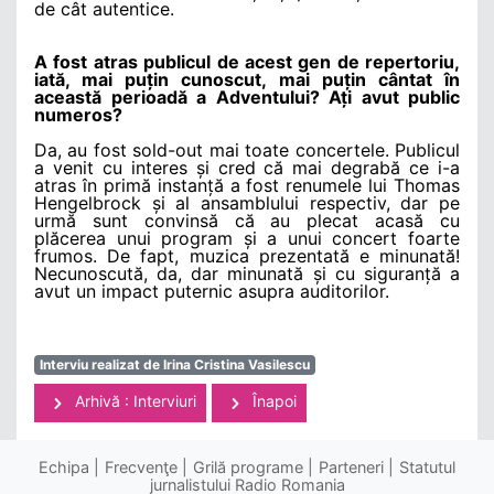
de cât autentice.
A fost atras publicul de acest gen de repertoriu,
iată, mai puțin cunoscut, mai puțin cântat în
această perioadă a Adventului? Ați avut public
numeros?
Da, au fost sold-out mai toate concertele. Publicul
a venit cu interes și cred că mai degrabă ce i-a
atras în primă instanță a fost renumele lui Thomas
Hengelbrock și al ansamblului respectiv, dar pe
urmă sunt convinsă că au plecat acasă cu
plăcerea unui program și a unui concert foarte
frumos. De fapt, muzica prezentată e minunată!
Necunoscută, da, dar minunată și cu siguranță a
avut un impact puternic asupra auditorilor.
Interviu realizat de Irina Cristina Vasilescu
Arhivă : Interviuri
Înapoi
Echipa
Frecvenţe
Grilă programe
Parteneri
Statutul
jurnalistului Radio Romania