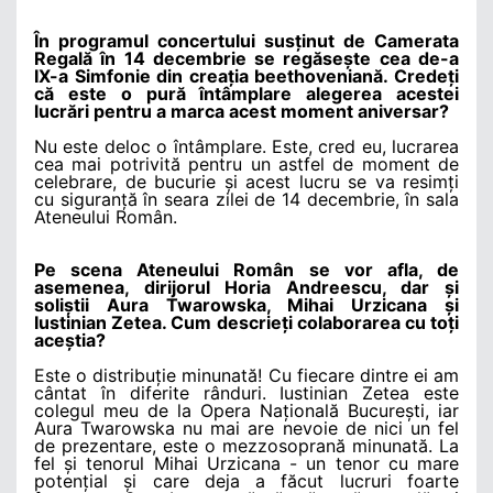
În programul concertului susținut de Camerata
Regală în 14 decembrie se regăsește cea de-a
IX-a Simfonie din creația beethoveniană. Credeți
că este o pură întâmplare alegerea acestei
lucrări pentru a marca acest moment aniversar?
Nu este deloc o întâmplare. Este, cred eu, lucrarea
cea mai potrivită pentru un astfel de moment de
celebrare, de bucurie și acest lucru se va resimți
cu siguranță în seara zilei de 14 decembrie, în sala
Ateneului Român.
Pe scena Ateneului Român se vor afla, de
asemenea, dirijorul Horia Andreescu, dar și
soliștii Aura Twarowska, Mihai Urzicana și
Iustinian Zetea. Cum descrieți colaborarea cu toți
aceștia?
Este o distribuție minunată! Cu fiecare dintre ei am
cântat în diferite rânduri. Iustinian Zetea este
colegul meu de la Opera Națională București, iar
Aura Twarowska nu mai are nevoie de nici un fel
de prezentare, este o mezzosoprană minunată. La
fel și tenorul Mihai Urzicana - un tenor cu mare
potențial și care deja a făcut lucruri foarte