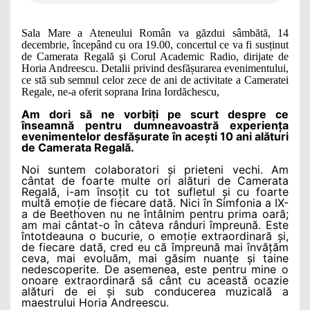
Sala Mare a Ateneului Român va găzdui sâmbătă, 14
decembrie, începând cu ora 19.00, concertul ce va fi susținut
de Camerata Regală şi Corul Academic Radio, dirijate
de
Horia Andreescu. Detalii privind desfășurarea evenimentului,
ce stă sub semnul celor zece de ani de activitate a Cameratei
Regale, ne-a oferit soprana Irina Iordăchescu,
Am dori să ne vorbiți pe scurt despre ce
înseamnă pentru dumneavoastră experiența
evenimentelor desfășurate în acești 10 ani alături
de Camerata Regală.
Noi suntem colaboratori și prieteni vechi. Am
cântat de foarte multe ori alături de Camerata
Regală, i-am însoțit cu tot sufletul și cu foarte
multă emoție de fiecare dată. Nici în Simfonia a IX-
a de Beethoven nu ne întâlnim pentru prima oară;
am mai cântat-o în câteva rânduri împreună. Este
întotdeauna o bucurie, o emoție extraordinară și,
de fiecare dată, cred eu că împreună mai învățăm
ceva, mai evoluăm, mai găsim nuanțe și taine
nedescoperite. De asemenea, este pentru mine o
onoare extraordinară să cânt cu această ocazie
alături de ei și sub conducerea muzicală a
maestrului Horia Andreescu.