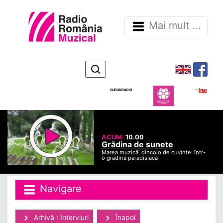
Mai mult ...
ACUM:
10.00
Grădina de sunete
Marea muzică, dincolo de cuvinte: într-
o grădină paradisiacă
Navigare
Arhivă : Interviuri
Înapoi