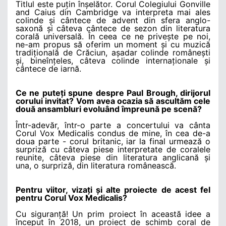
Titlul este puțin înșelător. Corul Colegiului Gonville
and Caius din Cambridge va interpreta mai ales
colinde și cântece de advent din sfera anglo-
saxonă și câteva cântece de sezon din literatura
corală universală. În ceea ce ne privește pe noi,
ne-am propus să oferim un moment și cu muzică
tradițională de Crăciun, așadar colinde românești
și, bineînțeles, câteva colinde internaționale și
cântece de iarnă.
Ce ne puteți spune despre Paul Brough, dirijorul
corului invitat? Vom avea ocazia să ascultăm cele
două ansambluri evoluând împreună pe scenă?
Într-adevăr, într-o parte a concertului va cânta
Corul Vox Medicalis condus de mine, în cea de-a
doua parte - corul britanic, iar la final urmează o
surpriză cu câteva piese interpretate de coralele
reunite, câteva piese din literatura anglicană și
una, o surpriză, din literatura românească.
Pentru viitor, vizați și alte proiecte de acest fel
pentru Corul Vox Medicalis?
Cu siguranță! Un prim proiect în această idee a
început în 2018, un proiect de schimb coral de