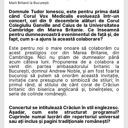
Marii Britanii la București.
Domnule Tudor Ionescu, este pentru prima dată
când Corul Vox Medicalis evoluează într-un
concert, cel din 9 decembrie alături de Corul
Colegiuliu Ganville and Caius de la Universitatea
Cambridge din Marea Britanie. Ce înseamnă
pentru dumneavoastră evenimentul de față și, de
fapt, cum s-a ajuns la această colaborare?
Este pentru noi o mare onoare să colaborăm cu
acest prestigios cor din Marea Britanie, din
Cambridge. Nici nu știam de dumnealor până
acum câteva luni. Propunerea de a colabora a
venit din partea ambasadorului britanic la
București, domnul Andrew Noble, și am fost foarte
bucuroși să putem să onorăm această invitație,
invitație care presupune o simbioză de stiluri; în
primul rând, al stilului de cânt coral de Crăciun
britanic din biserica anglicană și, bineînțeles, o
serie de colinde românești.
Concertul se intitulează Crăciun în stil englezesc.
Așadar, cum este structurat programul?
Cuprinde numai lucrări din repertoriul universal
sau ați inclus și pagini tradiționale românești?