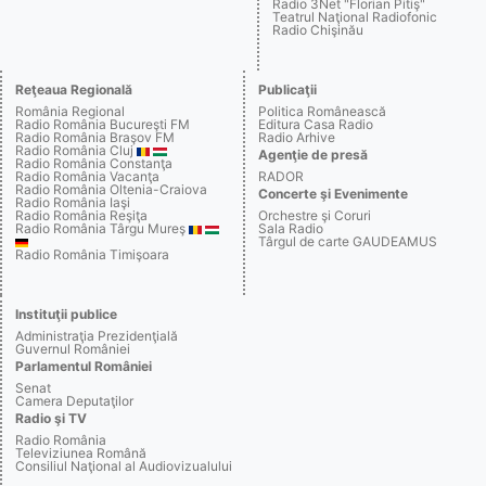
Radio 3Net "Florian Pitiş"
Teatrul Naţional Radiofonic
Radio Chişinău
Reţeaua Regională
Publicaţii
România Regional
Politica Românească
Radio România Bucureşti FM
Editura Casa Radio
Radio România Braşov FM
Radio Arhive
Radio România Cluj
Agenţie de presă
Radio România Constanţa
Radio România Vacanţa
RADOR
Radio România Oltenia-Craiova
Concerte şi Evenimente
Radio România Iaşi
Radio România Reşiţa
Orchestre şi Coruri
Radio România Târgu Mureş
Sala Radio
Târgul de carte GAUDEAMUS
Radio România Timişoara
Instituţii publice
Administraţia Prezidenţială
Guvernul României
Parlamentul României
Senat
Camera Deputaţilor
Radio şi TV
Radio România
Televiziunea Română
Consiliul Naţional al Audiovizualului