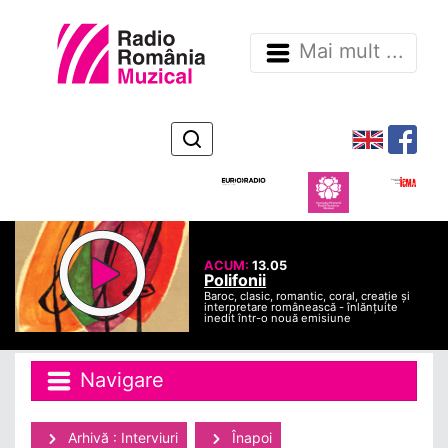
Mai mult ...
ACUM:
13.05
Polifonii
Baroc, clasic, romantic, coral, creație și
interpretare românească - înlănțuite
inedit într-o nouă emisiune
Navigare
Arhivă : Interviuri
Înapoi