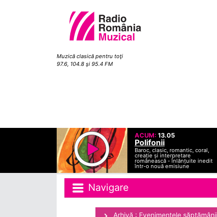
Muzică clasică pentru toţi
97.6, 104.8 şi 95.4 FM
ACUM:
13.05
Polifonii
Baroc, clasic, romantic, coral,
creație și interpretare
românească - înlănțuite inedit
într-o nouă emisiune
Navigare
Arhivă : Evenimentele săptămâni