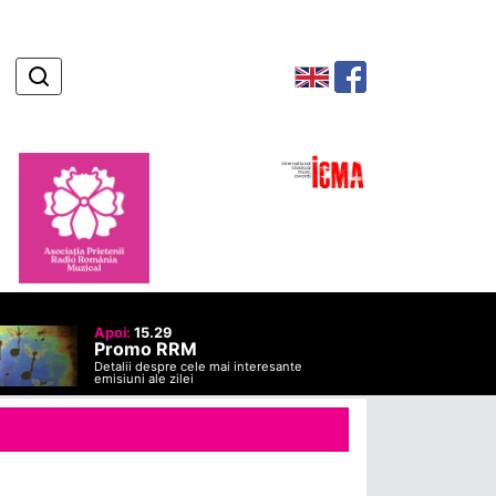
Apoi:
15.29
Promo RRM
Detalii despre cele mai interesante
emisiuni ale zilei