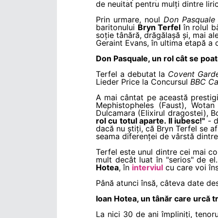
de neuitat pentru mulți dintre liric
Prin urmare, noul
Don Pasquale
baritonului
Bryn Terfel
în rolul b
soție tânără, drăgălașă și, mai al
Geraint Evans, în ultima etapă a c
Don Pasquale, un rol cât se poat
Terfel a debutat la
Covent Gard
Lieder Price la Concursul
BBC Car
A mai cântat pe această prestigi
Mephistopheles (Faust), Wotan (
Dulcamara (Elixirul dragostei), B
rol cu totul aparte. Il iubesc!"
- d
dacă nu știți, că Bryn Terfel se a
seama diferenței de vârstă dintre
Terfel este unul dintre cei mai con
mult decât luat în "serios" de e
Hotea
, în
interviul
cu care voi în
Până atunci însă, câteva date desp
Ioan Hotea, un tânăr care urcă t
La nici 30 de ani împliniți, teno