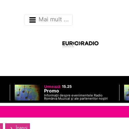
Mai mult ...
Urmează:
15.25
Promo
Informaţii despre evenimentele Radio
România Muzical şi ale partenerilor noştri
i
Înapoi