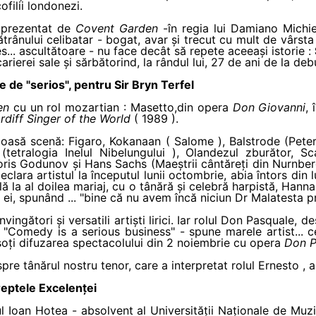
ofilii londonezi.
prezentat de
Covent Garden
-în regia lui Damiano Michiel
ătrânului celibatar - bogat, avar și trecut cu mult de vârsta
es... ascultătoare - nu face decât să repete aceeași istorie :
arierei sale și sărbătorind, la rândul lui, 27 de ani de la de
e de "serios", pentru Sir Bryn Terfel
en
cu un rol mozartian : Masetto,din opera
Don Giovanni
,
diff Singer of the World
( 1989 ).
oasă scenă: Figaro, Kokanaan ( Salome ), Balstrode (Peter
tetralogia Inelul Nibelungului ), Olandezul zburător, Sc
oris Godunov și Hans Sachs (Maeștrii cântăreți din Nurnberg
eclara artistul la începutul lunii octombrie, abia întors din 
flă la al doilea mariaj, cu o tânără și celebră harpistă, Ha
 ei, spunând ... "bine că nu avem încă niciun Dr Malatesta pr
vingători și versatili artiști lirici. Iar rolul Don Pasquale, d
l. "Comedy is a serious business" - spune marele artist... 
soți difuzarea spectacolului din 2 noiembrie cu opera
Don P
re tânărul nostru tenor, care a interpretat rolul Ernesto , a
reptele Excelenței
rul Ioan Hotea - absolvent al Universității Naționale de Mu