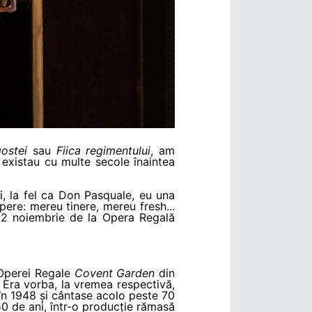
gostei
sau
Fiica regimentului
, am
e existau cu multe secole înaintea
Și, la fel ca Don Pasquale, eu una
pere: mereu tinere, mereu fresh...
2 noiembrie de la Opera Regală
 Operei Regale
Covent Garden
din
z? Era vorba, la vremea respectivă,
în 1948 și cântase acolo peste 70
 50 de ani, într-o producție rămasă