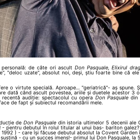
e personală: de câte ori ascult
Don Pasquale, Elixirul dra
e", "deloc uzate", absolut noi, deși, știu foarte bine că el
fere o virtute specială. Aproape... "geriatrică"- aș spune. 
re dată când ascult povestea, ariile și duetele acestor 3 o
 recentă audiție: spectacolul cu opera
Don Pasquale
din 
face de fapt și subiectul recomandării mele.
oducție de
Don Pasquale
din istoria ultimelor 5 decenii ale
! - pentru debutul în rolul titular al unui bas- bariton gale
 1992 ) - care își făcuse debutul absolut la Covent Garden 
ă susțină - cu un succes imens!- primul lui Don Pasquale, la