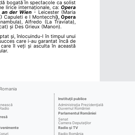
adă bogată în spectacole ca solist
 lirice internaționale, ca:
Opera
 an der Wien
- Leicester (Maria
I Capuleti e I Montecchi
), Opera
ambula), Alfredo (La Traviata),
cat) și Des Grieux (Manon).
at și, înlocuindu-l în timpul unui
succes care i-au garantat încă de
care îl veți și asculta în această
lar.
o Romania
Instituţii publice
ânească
Administraţia Prezidenţială
 Radio
Guvernul României
Parlamentul României
resă
Senat
Camera Deputaţilor
Evenimente
Radio şi TV
Coruri
Radio România