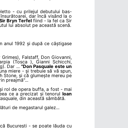
etto - cu prilejul debutului bas-
 însurătoarei, dar încă visând la o
Sir Bryn Terfel
fiind - la fel ca Sir
butul lui absolut pe această scenă.
 în anul 1992 și după ce câștigase
 Grimes), Falstaff, Don Giovanni,
arpia (Tosca ), Gianni Schicchi,
). Dar ...
"Don Pasquale este un
luna miere - și trebuie să vă spun,
nnah Stone, și că glumește mereu pe
in preajmă"...
eși rol de opera buffa, a fost - mai
ceea ce a precizat și tenorul
Ioan
asquale,
din această sâmbătă.
lături de megastarul galez...
zică București - se poate lăuda cu