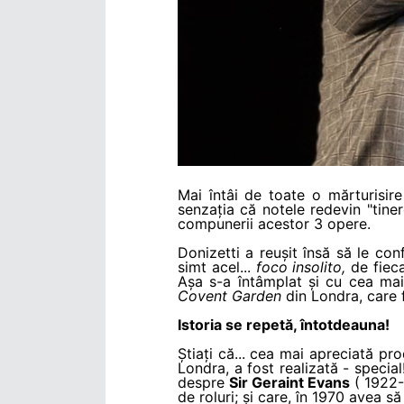
Mai întâi de toate o mărturisir
senzația că notele redevin "tiner
compunerii acestor 3 opere.
Donizetti a reușit însă să le con
simt acel...
foco insolito,
de fieca
Așa s-a întâmplat și cu cea mai
Covent Garden
din Londra, care 
Istoria se repetă, întotdeauna!
Știați că... cea mai apreciată pr
Londra, a fost realizată - special
despre
Sir Geraint Evans
( 1922-
de roluri; și care, în 1970 avea s