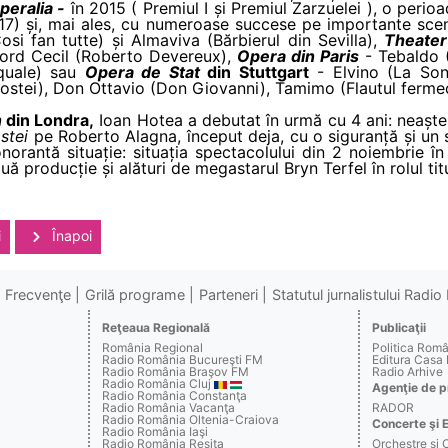
peralia -
în 2015 ( Premiul I și Premiul Zarzuelei ), o perio
7) și, mai ales, cu numeroase succese pe importante scene
si fan tutte) și Almaviva (Bărbierul din Sevilla),
Theater
Lord Cecil (Roberto Devereux),
Opera din Paris
- Tebaldo (
quale) sau
Opera de Stat
din Stuttgart
- Elvino (La Sonn
gostei), Don Ottavio (Don Giovanni), Tamimo (Flautul ferme
n
din Londra,
Ioan Hotea a debutat în urmă cu 4 ani: neaștept
ostei
pe Roberto Alagna, început deja, cu o siguranță și un 
orantă situație: situația spectacolului din 2 noiembrie în 
ouă producție și alături de megastarul Bryn Terfel în rolul titu
i
Înapoi
Frecvenţe
Grilă programe
Parteneri
Statutul jurnalistului Radi
Reţeaua Regională
Publicaţii
România Regional
Politica Rom
Radio România Bucureşti FM
Editura Casa
Radio România Braşov FM
Radio Arhive
Radio România Cluj
Agenţie de p
Radio România Constanţa
Radio România Vacanţa
RADOR
Radio România Oltenia-Craiova
Concerte şi 
Radio România Iaşi
Radio România Reşiţa
Orchestre şi 