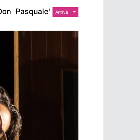
Don Pasquale'
Arhivă :