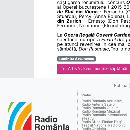
câștigarea renumitului concurs
O
al Operei bucureștene ( 2015-201
de Stat
din Viena
- Ferrando (Co
Stuarda), Percy (Anna Bolena), 
din Zurich
- Ernesto (Don Pas
Ferrando, Nemorino (Elixirul dra
La
Opera Regală Covent Garde
spectacol cu opera
Elixirul drag
pe atunci revenirea în cea mai on
sâmbătă
, Don Pasquale
, într-o n
Luminiţa Arvunescu
Arhivă : Evenimentele săptămâni
Echipa
Radio
Radio România Actualităţi
Radio Antena Satelor
Radio România Cultural
Radio România Muzical
Radio România Internaţional
eTeatru
Radio 3Net "Florian Pitiş"
Teatrul Naţional Radiofonic
Radio Chişinău