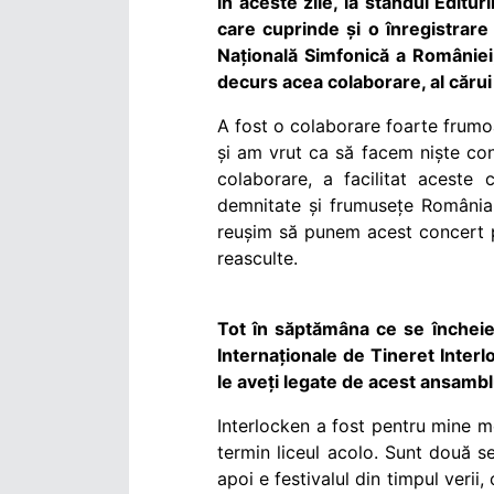
în aceste zile, la standul Editu
care cuprinde și o înregistrare
Națională Simfonică a României
decurs acea colaborare, al cărui 
A fost o colaborare foarte frumo
și am vrut ca să facem niște co
colaborare, a facilitat aceste 
demnitate și frumusețe România.
reușim să punem acest concert pe
reasculte.
Tot în săptămâna ce se încheie 
Internaționale de Tineret Inter
le aveți legate de acest ansamb
Interlocken a fost pentru mine m
termin liceul acolo. Sunt două se
apoi e festivalul din timpul verii,