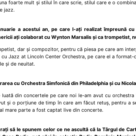
na foarte mult și stilul în care scrie, stilul care e o combina
e jazz.
 ianuarie a acestui an, pe care l-ați realizat împreună
ericii ați colaborat cu Wynton Marsalis și ca trompetist, 
etist, dar și compozitor, pentru că piesa pe care am inter
nă cu Jazz at Lincoln Center Orchestra, pe care el a forma
e și de neuitat.
strarea cu Orchestra Simfonică din Philadelphia și cu Nicol
e luată din concertele pe care noi le-am avut cu orchestra
t și o porțiune de timp în care am făcut retuș, pentru a se
ral mare parte a fost captat live din concerte.
ți să le spunem celor ce ne ascultă că la Târgul de C