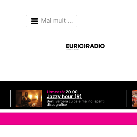
Mai mult ...
Urmează:
20.00
Jazzy hour (R)
Berti Barbera cu cele mai noi apariții
discografice