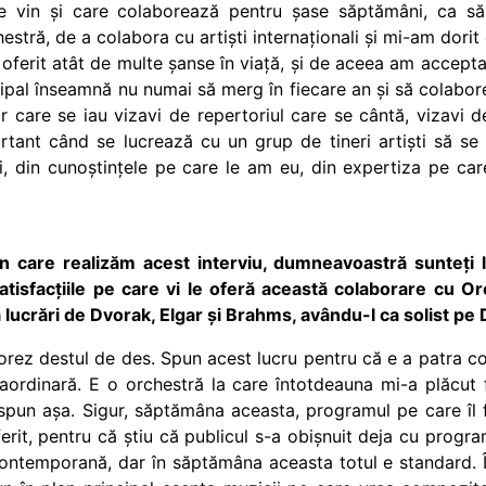
e vin și care colaborează pentru șase săptămâni, ca s
estră, de a colabora cu artiști internaționali și mi-am dori
a oferit atât de multe șanse în viață, și de aceea am accept
incipal înseamnă nu numai să merg în fiecare an și să colabor
 care se iau vizavi de repertoriul care se cântă, vizavi de a
ortant când se lucrează cu un grup de tineri artiști să se 
i, din cunoștințele pe care le am eu, din expertiza pe car
 care realizăm acest interviu, dumneavoastră sunteți 
isfacțiile pe care vi le oferă această colaborare cu Or
ja lucrări de Dvorak, Elgar și Brahms, avându-l ca solist pe
rez destul de des. Spun acest lucru pentru că e a patra co
aordinară. E o orchestră la care întotdeauna mi-a plăcut fl
ă spun așa. Sigur, săptămâna aceasta, programul pe care îl
erit, pentru că știu că publicul s-a obișnuit deja cu progr
ontemporană, dar în săptămâna aceasta totul e standard. În