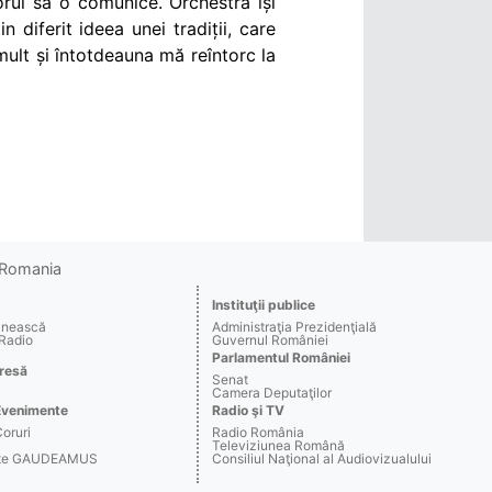
rul să o comunice. Orchestră își
 diferit ideea unei tradiții, care
 mult și întotdeauna mă reîntorc la
o Romania
Instituţii publice
ânească
Administraţia Prezidenţială
 Radio
Guvernul României
Parlamentul României
resă
Senat
Camera Deputaţilor
Evenimente
Radio şi TV
Coruri
Radio România
Televiziunea Română
arte GAUDEAMUS
Consiliul Naţional al Audiovizualului