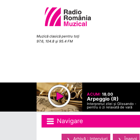
Muzică clasică pentru toţi
97.6, 104.8 şi 95.4 FM
ACUM:
18.00
Arpeggio (R)
Interpretul zilei și Glissando -
pentru o zi relaxată de vară
Navigare
Arhivă : Interviuri
Înapoi