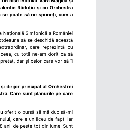
 un disc intitulat Vara Magică și
Valentin Răduțiu și cu Orchestra
ă se poate să ne spuneți, cum a
ra Națională Simfonică a României
totdeauna să se deschidă această
extraordinar, care reprezintă cu
ceea, cu toții ne-am dorit ca să
etat, dar și celor care vor să îl
 dirijor principal al Orchestrei
tră. Care sunt planurile pe care
au oferit o bursă să mă duc să-mi
ului, care e un liceu de fapt, iar
 18 ani, de peste tot din lume. Sunt