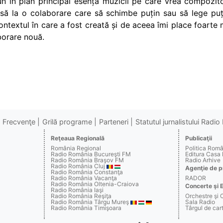
n în plan principal esența muzicii pe care vrea compozito
să la o colaborare care să schimbe puțin sau să lege puțin
 contextul în care a fost creată și de aceea îmi place foarte
borare nouă.
Frecvenţe
Grilă programe
Parteneri
Statutul jurnalistului Radi
Reţeaua Regională
Publicaţii
România Regional
Politica Rom
Radio România Bucureşti FM
Editura Casa
Radio România Braşov FM
Radio Arhive
Radio România Cluj
Agenţie de p
Radio România Constanţa
Radio România Vacanţa
RADOR
Radio România Oltenia-Craiova
Concerte şi 
Radio România Iaşi
Radio România Reşiţa
Orchestre şi 
Radio România Târgu Mureş
Sala Radio
Radio România Timişoara
Târgul de c