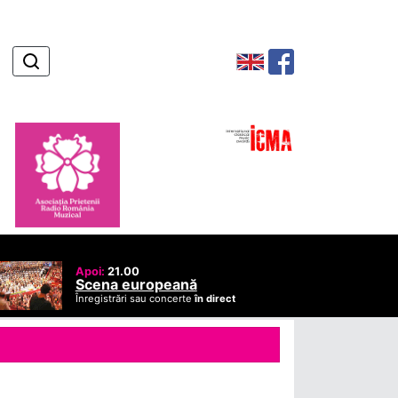
Apoi:
21.00
Scena europeană
Înregistrări sau concerte
în direct