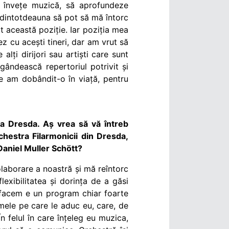
ă învețe muzică, să aprofundeze
t dintotdeauna să pot să mă întorc
at această poziție. Iar poziția mea
ez cu acești tineri, dar am vrut să
lți dirijori sau artiști care sunt
gândească repertoriul potrivit și
e am dobândit-o în viață, pentru
la Dresda. Aș vrea să vă întreb
chestra Filarmonicii din Dresda,
 Daniel Muller Schött?
laborare a noastră și mă reîntorc
exibilitatea și dorința de a găsi
 facem e un program chiar foarte
amele pe care le aduc eu, care, de
 felul în care înțeleg eu muzica,