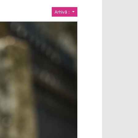
Arhivă :