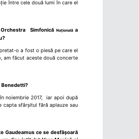
ție între cele două lumi în care el
 cu Orchestra Simfonică
a
Națională
nu?
pretat-o a fost o piesă pe care el
t-o, am făcut aceste două concerte
a Benedetti?
 în noiembrie 2017, iar apoi după
 capta sfârșitul fără aplauze sau
arte Gaudeamus ce se desfășoară