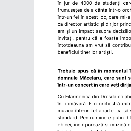
în jur de 4000 de studenți car
frumusețea de a cânta într-o orch
într-un fel în acest loc, care mi-
ca director artistic și dirijor pr
am și un impact asupra deciziilor
invitați, pentru că e foarte imp
întotdeauna am vrut să contribu
beneficiul tinerilor artiști.
Trebuie spus că în momentul în
domnule Măcelaru, care sunt sat
într-un concert în care veți diri
Cu Filarmonica din Dresda colabo
în primăvară. E o orchestră extr
muzica într-un fel aparte, ca s
standard. Pentru mine e puțin dif
obicei, încorporează și muzică c