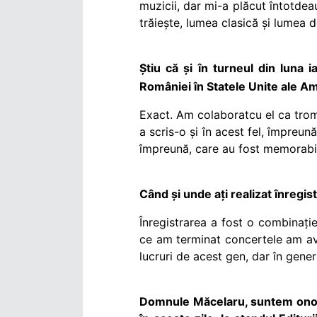
muzicii, dar mi-a plăcut întotdeau
trăiește, lumea clasică și lumea d
Știu că și în turneul din luna
României în Statele Unite ale Am
Exact. Am colaboratcu el ca tromp
a scris-o și în acest fel, împreu
împreună, care au fost memorabil
Când și unde ați realizat înregi
Înregistrarea a fost o combinați
ce am terminat concertele am avu
lucruri de acest gen, dar în gene
Domnule Măcelaru, suntem onora