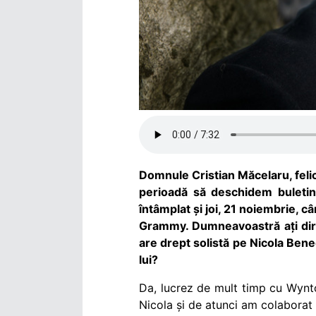
Domnule Cristian Măcelaru, felic
perioadă să deschidem buletin
întâmplat și joi, 21 noiembrie, c
Grammy. Dumneavoastră ați dirij
are drept solistă pe Nicola Bene
lui?
Da, lucrez de mult timp cu Wynton
Nicola și de atunci am colaborat 