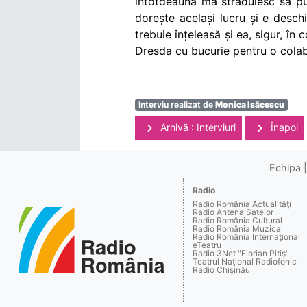
întotdeauna mă străduiesc să pu
dorește același lucru și e deschi
trebuie înțeleasă și ea, sigur, în
Dresda cu bucurie pentru o cola
Interviu realizat de
Monica Isăcescu
Arhivă : Interviuri
Înapoi
Echipa
Radio
Radio România Actualităţi
Radio Antena Satelor
Radio România Cultural
Radio România Muzical
Radio România Internaţional
eTeatru
Radio 3Net "Florian Pitiş"
Teatrul Naţional Radiofonic
Radio Chişinău