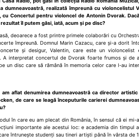
rii Casa Radio, pot găsi în colecția Radio România Muzical,
 a dumneavoastră, realizată împreună cu violoncelistul 
, cu Concertul pentru violoncel de Antonin Dvorak. Dac
rezultat îl putem găsi, iată, acum și pe disc?
asă, deoarece a fost printre primele colaborări cu Orchest
ncerte împreună. Domnul Marin Cazacu, care și-a dorit în
concerte și desigur, Valentin, care este un violoncelist 
 A interpretat concertul de Dvorak foarte frumos și de a
 un disc care să rămână în memoria celor care l-au interpr
am aflat denumirea dumneavoastră ca director artistic și
locken, de care se leagă începuturile carierei dumneavoas
lu?
odul în care eu am plecat din România, în sensul că ei mi-
cțiuni importante ale acestui loc: e academia din timpul an
 care întrunește studenți sau tineri artiști până în vârsta de