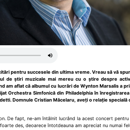
itări pentru succesele din ultima vreme. Vreau să vă spun
ul de știri muzicale mai mereu cu o știre despre acti
ând am aflat că albumul cu lucrări de Wynton Marsalis a pr
at Orchestra Simfonică din Philadelphia în înregistrarea
detti. Domnule Cristian Măcelaru, aveți o relație special
. De fapt, ne-am întâlnit lucrând la acest concert pentru 
foarte des, deoarece întotdeauna am apreciat nu numai felu