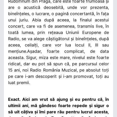
Rudolfinum din Praga, care este foarte frumoasă și
are o acustică deosebită, unde vor prezenta,
bineînțeles, o lucrare, o pagină concertantă, în fața
unui juriu. Abia după aceea, la finalul acestui
concert, care va fi de asemenea, transmis live, în
toată lumea, prin rețeaua Uniunii Europene de
Radio, se va alege câștigătorul și bineînțeles, după
aceea, ceilalți, care vor lua locul II, III sau
mențiune.Așadar, foarte complicat, de data
aceasta. Sigur, miza este mare, nivelul este foarte
ridicat, dar eu pot să spun că, pe parcursul celor
15 ani, noi Radio România Muzical, pe absolut toți
pe care i-am descoperit și i-am promovat, toți au
luat premii.
Exact. Aici am vrut să ajung și eu pentru că, în
ultimii ani, mă gândesc foarte repede și sigur o
să uit câțiva și îmi pare rău pentru lucrul acesta,