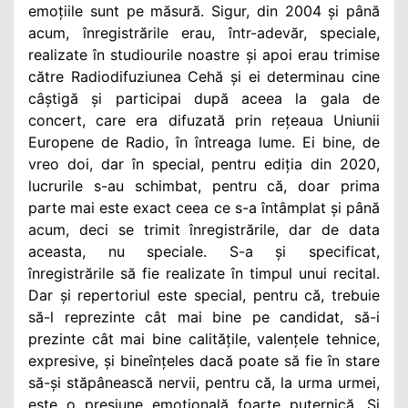
emoțiile sunt pe măsură. Sigur, din 2004 și până
acum, înregistrările erau, într-adevăr, speciale,
realizate în studiourile noastre și apoi erau trimise
către Radiodifuziunea Cehă și ei determinau cine
câștigă și participai după aceea la gala de
concert, care era difuzată prin rețeaua Uniunii
Europene de Radio, în întreaga lume. Ei bine, de
vreo doi, dar în special, pentru ediția din 2020,
lucrurile s-au schimbat, pentru că, doar prima
parte mai este exact ceea ce s-a întâmplat și până
acum, deci se trimit înregistrările, dar de data
aceasta, nu speciale. S-a și specificat,
înregistrările să fie realizate în timpul unui recital.
Dar și repertoriul este special, pentru că, trebuie
să-l reprezinte cât mai bine pe candidat, să-i
prezinte cât mai bine calitățile, valențele tehnice,
expresive, și bineînțeles dacă poate să fie în stare
să-și stăpânească nervii, pentru că, la urma urmei,
este o presiune emoțională foarte puternică. Și