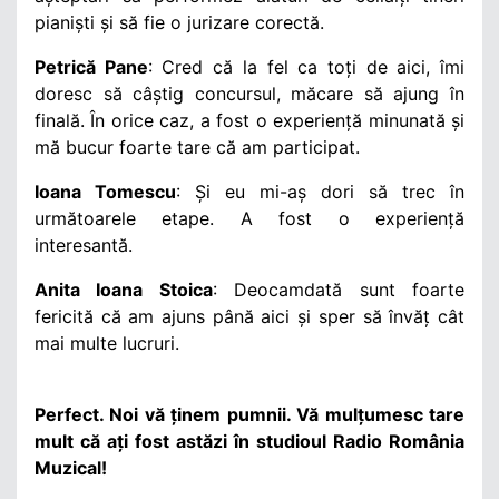
pianiști și să fie o jurizare corectă.
Petrică Pane
: Cred că la fel ca toți de aici, îmi
doresc să câștig concursul, măcare să ajung în
finală. În orice caz, a fost o experiență minunată și
mă bucur foarte tare că am participat.
Ioana Tomescu
: Și eu mi-aș dori să trec în
următoarele etape. A fost o experiență
interesantă.
Anita Ioana Stoica
: Deocamdată sunt foarte
fericită că am ajuns până aici și sper să învăț cât
mai multe lucruri.
Perfect. Noi vă ținem pumnii. Vă mulțumesc tare
mult că ați fost astăzi în studioul Radio România
Muzical!