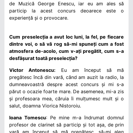
de Muzică George Enescu, iar eu am ales să
particip la acest concurs deoarece este o
experiență și o provocare.
Cum preselecția a avut loc luni, la fel, pe fiecare
dintre voi, o să vă rog să-mi spuneți cum a fost
atmosfera de-acolo, cum v-ați pregătit, cum s-a
desfășurat toată preselecția?
Victor Antonescu:
Eu am început să mă
pregătesc încă din vară, când am auzit la radio, la
dumneavoastră despre acest concurs și mi s-a
părut o ocazie foarte mare. De asemenea, mi-a zis
și profesoara mea, căruia îi mulțumesc mult și o
salut, doamna Viorica Nistoroiu.
Ioana Tomescu
: Pe mine m-a îndrumat domnul
profesor de clarinet să particip și tot așa, de prin
vară am început să mă pregătesc, să-mi aleg