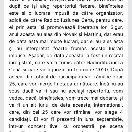
după ce își aleg repertoriul fiecare, bineînțeles
este și o lucrare impusă de către organizator,
adică de către Radiodifuziunea Cehă, pentru care,
ei prin asta își promovează literatura lor. Sigur,
anul acesta au ales din Novak și Martinu, dar erau
de data asta mai multe lucrări, dar ei au ales asta
și au interpretat foarte frumos aceste lucrări
impuse. Așadar, de data aceasta, a fost un recital
înregistrat, care va fi trimis către Radiodifuziunea
Cehă și care va fi jurizat în februarie 2020. După
aceea, din totalul de participanți vor rămâne doar
25, care vor merge în etapa următoare. Încă nu au
spus dacă va fi sau nu același repertoriu, vom
vedea, dacă, bineînțeles, vom trece mai departe și
va fi un alt juriu, de data aceasta, internațional,
care, din cei 25 care vor rămâne, vor alege 4
candidați. Ei vor fi prezenți în luna septembrie,
într-un concert live, cu orchestră, pe scena