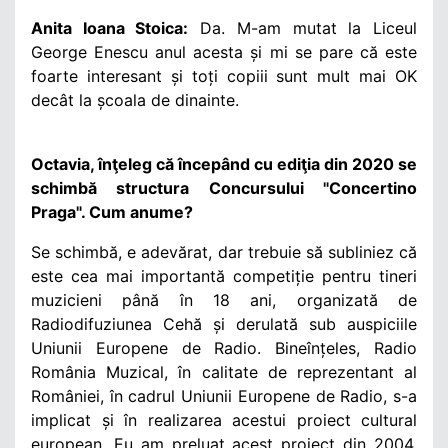
Anita Ioana Stoica:
Da. M-am mutat la Liceul
George Enescu anul acesta și mi se pare că este
foarte interesant și toți copiii sunt mult mai OK
decât la școala de dinainte.
Octavia, înţeleg că începând cu ediţia din 2020 se
schimbă structura Concursului "Concertino
Praga". Cum anume?
Se schimbă, e adevărat, dar trebuie să subliniez că
este cea mai importantă competiție pentru tineri
muzicieni până în 18 ani, organizată de
Radiodifuziunea Cehă și derulată sub auspiciile
Uniunii Europene de Radio. Bineînțeles, Radio
România Muzical, în calitate de reprezentant al
României, în cadrul Uniunii Europene de Radio, s-a
implicat și în realizarea acestui proiect cultural
european. Eu am preluat acest proiect din 2004,