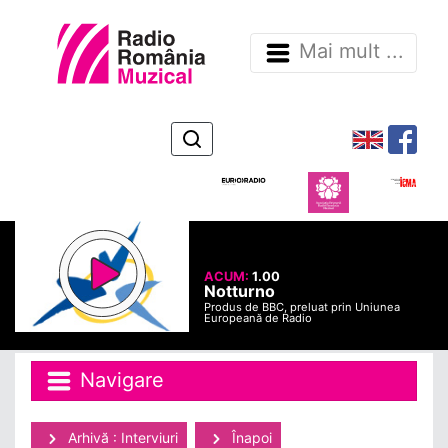
Mai mult ...
ACUM:
1.00
Notturno
Produs de BBC, preluat prin Uniunea
Europeană de Radio
Navigare
Arhivă : Interviuri
Înapoi