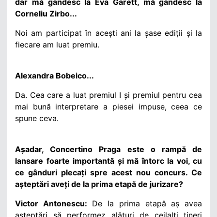
dar mă gândesc la Eva Garett, mă gândesc la
Corneliu Zirbo...
Noi am participat în acești ani la șase ediții și la
fiecare am luat premiu.
Alexandra Bobeico...
Da. Cea care a luat premiul I și premiul pentru cea
mai bună interpretare a piesei impuse, ceea ce
spune ceva.
Așadar, Concertino Praga este o rampă de
lansare foarte importantă și mă întorc la voi, cu
ce gânduri plecați spre acest nou concurs. Ce
așteptări aveți de la prima etapă de jurizare?
Victor Antonescu:
De la prima etapă aș avea
așteptări să performez alături de ceilalți tineri