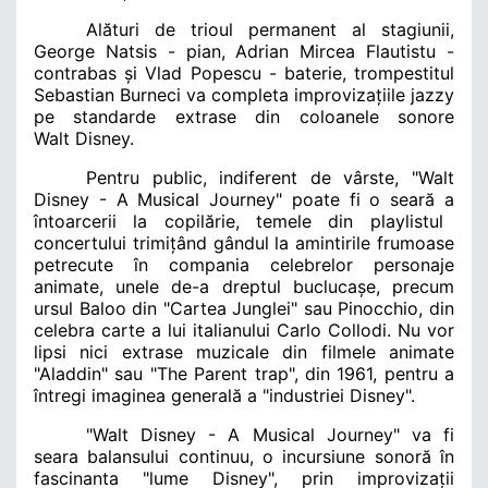
Alături de trioul permanent al stagiunii,
George Natsis
- pian,
Adrian Mircea Flautistu
-
contrabas și
Vlad Popescu
- baterie, trompestitul
Sebastian Burneci
va completa improvizațiile jazzy
pe standarde extrase din coloanele sonore
Walt
Disney
.
Pentru public, indiferent de vârste, "
Walt
Disney - A Musical Journey
" poate fi o sear
ă a
întoarcerii la copilărie, temele din playlistul
concertului trimițând gândul la amintirile frumoase
petrecute în compania celebrelor personaje
animate, unele de-a dreptul buclucașe, precum
ursul
Baloo
din "
Cartea Junglei
" sau
Pinocchio
, din
celebra carte a lui italianului
Carlo Collodi
. Nu vor
lipsi nici extrase muzicale din filmele animate
"
Aladdin
" sau "
The Parent trap
", din 1961, pentru a
întregi imaginea generală a "
industriei Disney
".
"
Walt Disney - A Musical Journey
" va fi
seara balansului continuu, o incursiune sonoră în
fascinanta "
lume Disney
", prin improvizații