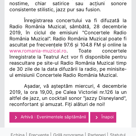
nostime, chiar satirice sau acțiuni sonore
consistente stilistic, jazz pur sau fusion.
Înregistrarea concertului va fi difuzată la
Radio România Muzical
, sâmbătă, 28 decembrie
2019, în ciclul de emisiuni "
Concertele Radio
România Muzical
".
Radio România Muzical
poate fi
ascultat pe frecvențele 97.6 și 104.8 FM și online la
www.romania-muzical.ro
. Toate concertele
înregistrate la
Teatrul Act
vor fi disponibile pentru
reascultare pe site-ul
Radio România Muzical
timp
de 30 zile de la data difuzării la radio, pe minisite-
ul emisiunii
Concertele Radio România Muzical
.
Așadar, vă așteptăm miercuri, 4 decembrie
2019, la ora 19,00, pe
Calea Victoriei nr.126
la un
altfel de jazz, un cocktail sonor "
jazzy Disneyland
",
reconfortant și amuzat. Fiți alături de noi!
Arhivă : Evenimentele săptămânii
Înapoi
Echipa
Frecvenţe
Grilă programe
Parteneri
Statutul