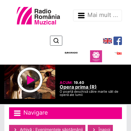
Mai mult ...
ACUM:
19.40
Opera prima (R)
O poartă deschisă către marile săli de
operă ale lumii
Navigare
Arhivă : Evenimentele săptămânii
Înapoi