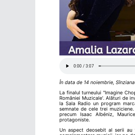
În data de 14 noiembrie, Sînziana 
La finalul turneului "Imagine Chop
României Muzicale'. Alături de inv
la Sala Radio un program marca 
semnate de cele trei muziciene. 
precum Isaac Albéniz, Maurice
protagoniste.
Un aspect deosebit al serii au f