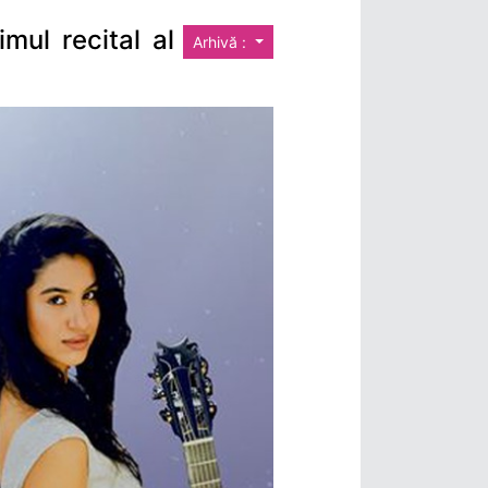
mul recital al
Arhivă :