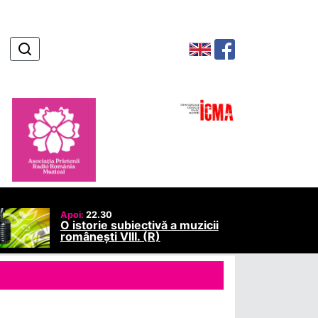
Apoi:
22.30
O istorie subiectivă a muzicii
românești VIII. (R)