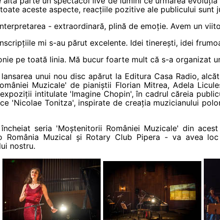
 altă parte un spectacol live de lumini ce urmărea evoluția
ate aceste aspecte, reacțiile pozitive ale publicului sunt ju
Interpretarea - extraordinară, plină de emoție. Avem un viito
nscripțiile mi s-au părut excelente. Idei tinerești, idei frumoas
nie pe toată linia. Mă bucur foarte mult că s-a organizat un
și lansarea unui nou disc apărut la Editura Casa Radio, alcăt
României Muzicale' de pianiștii Florian Mitrea, Adela Licul
 expoziții intitulate 'Imagine Chopin', în cadrul căreia public
tice 'Nicolae Tonitza', inspirate de creația muzicianului po
 încheiat seria 'Moștenitorii României Muzicale' din acest
io România Muzical și Rotary Club Pipera - va avea lo
ui nostru.