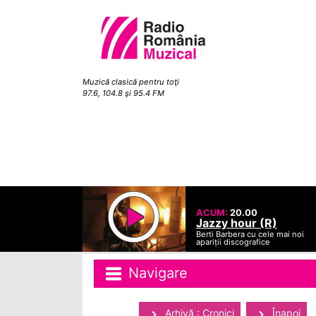
Muzică clasică pentru toţi
97.6, 104.8 şi 95.4 FM
ACUM:
20.00
Jazzy hour (R)
Berti Barbera cu cele mai noi
apariții discografice
Navigare
Arhivă : Cronici
Înapoi