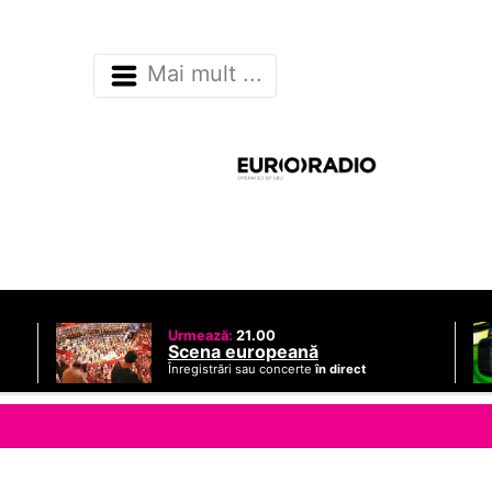
Mai mult ...
Urmează:
21.00
Scena europeană
Înregistrări sau concerte
în direct