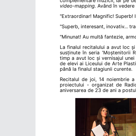
complementare muzicii, iar pe de
video-mapping.
Având în vedere to
"Extraordinar! Magnific! Superb! 
"Superb, interesant, inovativ... tra
"Minunat! Au multă fantezie, armo
La finalul recitalului a avut loc 
susținute în seria 'Moștenitorii 
timp a avut loc și vernisajul unei
de elevi ai Liceului de Arte Plas
până la finalul stagiunii curente.
Recitalul de joi, 14 noiembrie a
proiectului - organizat de Rad
aniversarea de 23 de ani a postul