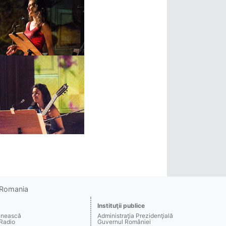
o Romania
Instituţii publice
ânească
Administraţia Prezidenţială
 Radio
Guvernul României