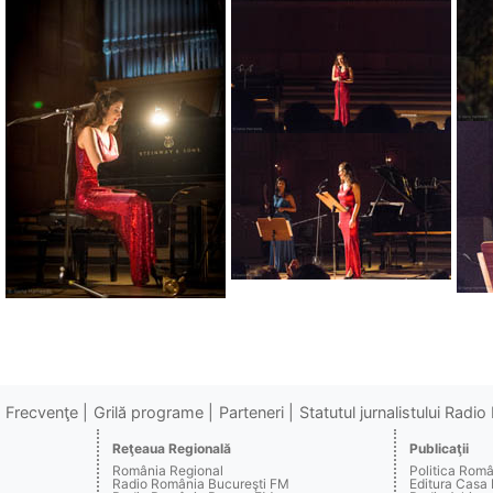
Frecvenţe
Grilă programe
Parteneri
Statutul jurnalistului Radi
Reţeaua Regională
Publicaţii
România Regional
Politica Rom
Radio România Bucureşti FM
Editura Casa