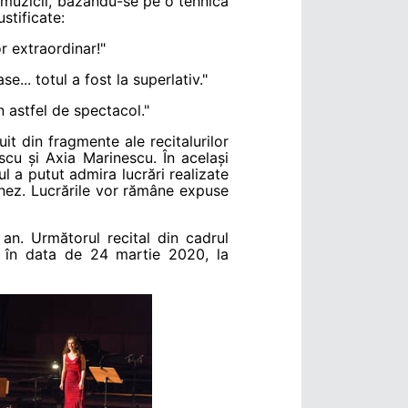
 muzicii, bazându-se pe o tehnica
stificate:
r extraordinar!"
e... totul a fost la superlativ."
 astfel de spectacol."
uit din fragmente ale recitalurilor
escu și Axia Marinescu. În același
ul a putut admira lucrări realizate
lonez. Lucrările vor rămâne expuse
 an. Următorul recital din cadrul
c în data de 24 martie 2020, la