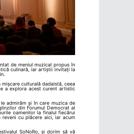
cântat de meniul muzical propus în
 culinară, iar artiștii invitați la
in.
 mișcare culturală dadaistă, ceea
de a explora acest curent artistic
e le admirăm și în care muzica de
glinzilor din Forumul Democrat al
le oamenilor la finalul fiecărui
 reveni cu plăcere aici, iar acum
stivalul SoNoRo, și dorim să vă