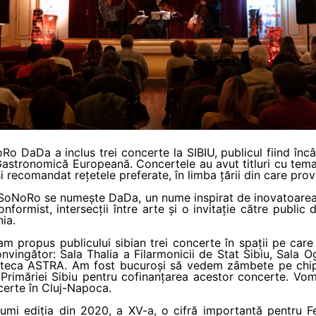
oRo DaDa a inclus trei concerte la SIBIU, publicul fiind în
astronomică Europeană. Concertele au avut titluri cu tematică
și recomandat rețetele preferate, în limba țării din care prov
ui SoNoRo se numește DaDa, un nume inspirat de inovatoarea
rmist, intersecții între arte și o invitație către public 
ia.
am propus publicului sibian trei concerte în spații pe car
vingător: Sala Thalia a Filarmonicii de Stat Sibiu, Sala O
oteca ASTRA. Am fost bucuroși să vedem zâmbete pe chipuri
Primăriei Sibiu pentru cofinanțarea acestor concerte. Vom
certe în Cluj-Napoca.
mi ediția din 2020, a XV-a, o cifră importantă pentru Fe