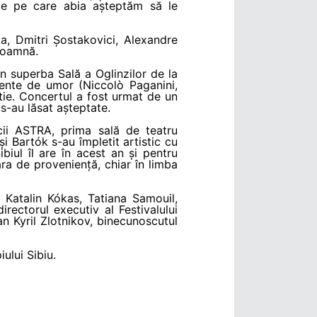
ize pe care abia așteptăm să le
ka, Dmitri Șostakovici, Alexandre
 toamnă.
 superba Sală a Oglinzilor de la
cente de umor (Niccolò Paganini,
atie. Concertul a fost urmat de un
 s-au lăsat așteptate.
cii ASTRA, prima sală de teatru
 Bartók s-au împletit artistic cu
biul îl are în acest an și pentru
ara de proveniență, chiar în limba
, Katalin Kókas, Tatiana Samouil,
directorul executiv al Festivalului
n Kyril Zlotnikov, binecunoscutul
iului Sibiu.