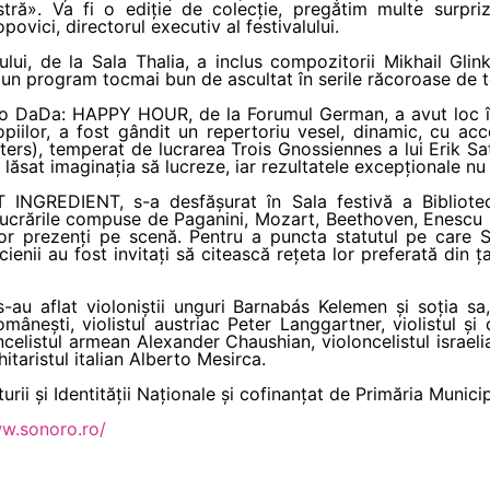
astră». Va fi o ediție de colecție, pregătim multe surpr
ovici, directorul executiv al festivalului.
ului, de la Sala Thalia, a inclus compozitorii Mikhail Glin
, un program tocmai bun de ascultat în serile răcoroase de
o DaDa: HAPPY HOUR, de la Forumul German, a avut loc în
piilor, a fost gândit un repertoriu vesel, dinamic, cu ac
ters), temperat de lucrarea Trois Gnossiennes a lui Erik S
u lăsat imaginația să lucreze, iar rezultatele excepționale nu
 INGREDIENT, s-a desfășurat în Sala festivă a Bibliote
ucrările compuse de Paganini, Mozart, Beethoven, Enescu și
lor prezenți pe scenă. Pentru a puncta statutul pe care Si
enii au fost invitați să citească rețeta lor preferată din ț
-au aflat violoniștii unguri Barnabás Kelemen și soția sa
mânești, violistul austriac Peter Langgartner, violistul și 
elistul armean Alexander Chaushian, violoncelistul israelia
itaristul italian Alberto Mesirca.
urii și Identității Naționale și cofinanțat de Primăria Municip
ww.sonoro.ro/