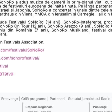
ul SoNoRo a adus muzica de cameră în prim-planul vieţii cul
de festivaluri europene de înaltă ţinută. Pe lângă parteneria
, Israel şi Japonia, SoNoRo a concertat în unele dintre cele 
erthaus din Viena, YMCA din Ierusalim şi Carnegie Hall din
lude Festivalul SoNoRo (14 ani), SoNoRo-Inteferențe, pro
, SoNoRo On Tour (12 ani), SoNoRo Arezzo (9 ani), SoNoRo 
iu din România (7 ani), SoNoRo Musikland, festival dedi
 an).
Festivals Association.
.com/festivalulSoNoRo/
.com/sonorofestival/
tival
/2BT9fv9
Frecvenţe
Grilă programe
Parteneri
Statutul jurnalistului Radi
Reţeaua Regională
Publicaţii
România Regional
Politica Rom