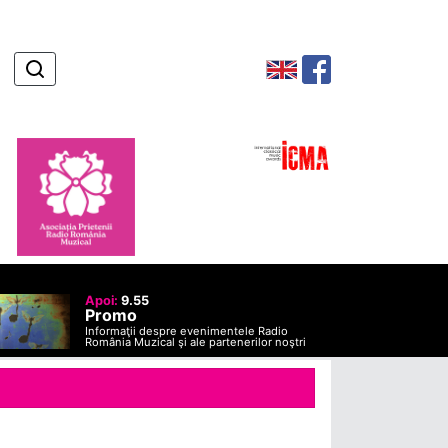
Apoi:
9.55
Promo
Informaţii despre evenimentele Radio
România Muzical şi ale partenerilor noştri