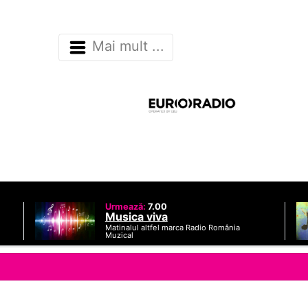
Mai mult ...
Urmează:
7.00
Musica viva
Matinalul altfel marca Radio România
Muzical