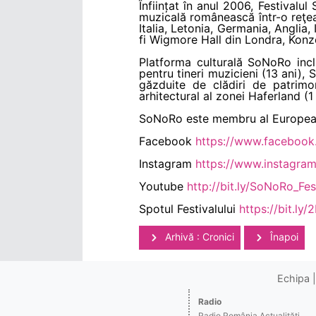
Înființat în anul 2006, Festival
muzicală românească într-o reţea 
Italia, Letonia, Germania, Anglia
fi Wigmore Hall din Londra, Konz
Platforma culturală SoNoRo inc
pentru tineri muzicieni (13 ani)
găzduite de clădiri de patrimon
arhitectural al zonei Haferland (1
SoNoRo este membru al European 
Facebook
https://www.facebook
Instagram
https://www.instagram
Youtube
http://bit.ly/SoNoRo_Fes
Spotul Festivalului
https://bit.ly
Arhivă : Cronici
Înapoi
Echipa
Radio
Radio România Actualităţi