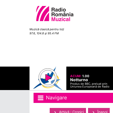
Muzică clasică pentru toţi
97.6, 104.8 şi 95.4 FM
ACUM:
1.00
Notturno
Produs de BBC, preluat prin
Uniunea Europeană de Radio
Navigare
Arhivă : Cronici
Înapoi