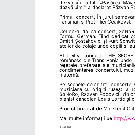
dezvăluim titlul: «Pasărea Măi
dezvăluim!", a declarat Răzvan Pop
Primul concert, În jurul samovar
Tansman și Piotr Ilici Ceaikovski
Cel de-al doilea concert, SoNoR
Formul German. Fiind dedicat co
Dmitri Șostakovici și Kurt Schwit
atelier de colaje unde copiii și-a
Al treilea concert, THE SECRET
românesc din Transilvania unde l
rețetele preferate ale muzicieni
condimentarea concertului, muzici
maternă.
Pe scenele celor trei concerte s
muziciana cu origini rusești și ro
SoNoRo, Răzvan Popovici, violonc
pianist canadian Louis Lortie și ch
Proiect finanțat de Ministerul Cult
Mai multe informații pe
http://w
*****