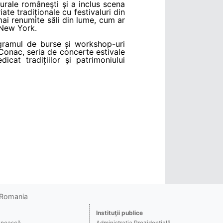
turale româneşti şi a inclus scena
te tradiționale cu festivaluri din
mai renumite săli din lume, cum ar
 New York.
gramul de burse și workshop-uri
Conac, seria de concerte estivale
cat tradițiilor și patrimoniului
o Romania
Instituţii publice
ânească
Administraţia Prezidenţială