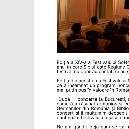
Ediția a XIV-a a Festivalului SoN
anul în care Sibiul este Regiune G
festival nu doar au cântat, ci au 
Ediția din acest an a Festivalul
ce a însemnat un program nonconfo
mai puțin pus în valoare în Român
"După 11 concerte la București, 
cameră a răsunat armonios și con
Germanilor din România și Bibli
concert și îi mulțumim deosebit 
continuăm festivalul cu șase con
Ne-am gândit deja cum se va nu