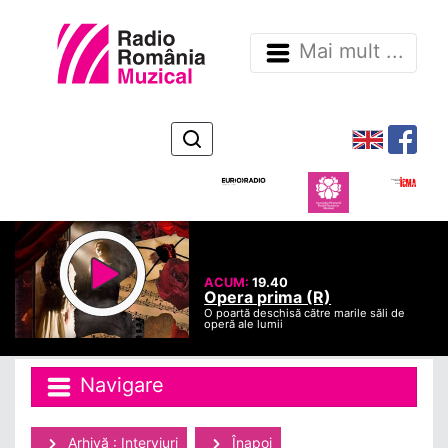
Mai mult ...
ACUM:
19.40
Opera prima (R)
O poartă deschisă către marile săli de
operă ale lumii
Navigare
Arhivă : Interviuri
Înapoi