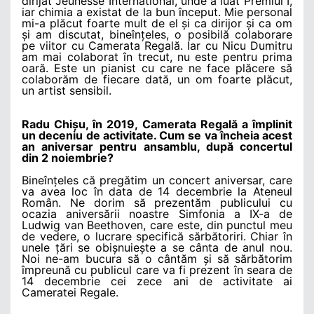
dirijat Jeunesse International, unde a luat Premiul I,
iar chimia a existat de la bun început. Mie personal
mi-a plăcut foarte mult de el și ca dirijor și ca om
și am discutat, bineînțeles, o posibilă colaborare
pe viitor cu Camerata Regală. Iar cu Nicu Dumitru
am mai colaborat în trecut, nu este pentru prima
oară. Este un pianist cu care ne face plăcere să
colaborăm de fiecare dată, un om foarte plăcut,
un artist sensibil.
Radu Chișu, în 2019, Camerata Regală a împlinit
un deceniu de activitate. Cum se va încheia acest
an aniversar pentru ansamblu, după concertul
din 2 noiembrie?
Bineînțeles că pregătim un concert aniversar, care
va avea loc în data de 14 decembrie la Ateneul
Român. Ne dorim să prezentăm publicului cu
ocazia aniversării noastre Simfonia a IX-a de
Ludwig van Beethoven, care este, din punctul meu
de vedere, o lucrare specifică sărbătoriri. Chiar în
unele țări se obișnuiește a se cânta de anul nou.
Noi ne-am bucura să o cântăm și să sărbătorim
împreună cu publicul care va fi prezent în seara de
14 decembrie cei zece ani de activitate ai
Cameratei Regale.