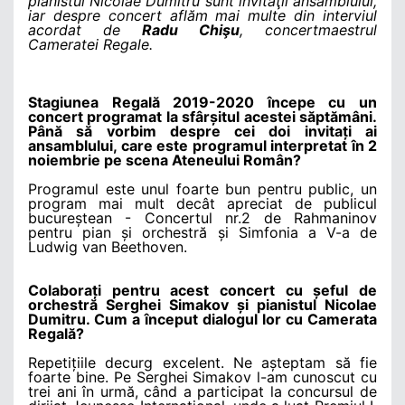
pianistul Nicolae Dumitru sunt invitaţii ansamblului,
iar despre concert aflăm mai multe din interviul
acordat de
Radu Chişu
, concertmaestrul
Cameratei Regale.
Stagiunea Regală 2019-2020 începe cu un
concert programat la sfârșitul acestei săptămâni.
Până să vorbim despre cei doi invitați ai
ansamblului, care este programul interpretat în 2
noiembrie pe scena Ateneului Român?
Programul este unul foarte bun pentru public, un
program mai mult decât apreciat de publicul
bucureștean - Concertul nr.2 de Rahmaninov
pentru pian și orchestră și Simfonia a V-a de
Ludwig van Beethoven.
Colaborați pentru acest concert cu șeful de
orchestră Serghei Simakov și pianistul Nicolae
Dumitru. Cum a început dialogul lor cu Camerata
Regală?
Repetițiile decurg excelent. Ne așteptam să fie
foarte bine. Pe Serghei Simakov l-am cunoscut cu
trei ani în urmă, când a participat la concursul de