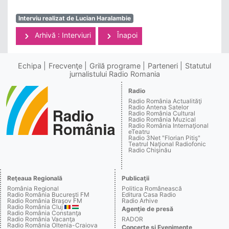
Interviu realizat de Lucian Haralambie
Arhivă : Interviuri
Înapoi
Echipa
Frecvenţe
Grilă programe
Parteneri
Statutul
jurnalistului Radio Romania
Radio
Radio România Actualităţi
Radio Antena Satelor
Radio România Cultural
Radio România Muzical
Radio România Internaţional
eTeatru
Radio 3Net "Florian Pitiş"
Teatrul Naţional Radiofonic
Radio Chişinău
Reţeaua Regională
Publicaţii
România Regional
Politica Românească
Radio România Bucureşti FM
Editura Casa Radio
Radio România Braşov FM
Radio Arhive
Radio România Cluj
Agenţie de presă
Radio România Constanţa
Radio România Vacanţa
RADOR
Radio România Oltenia-Craiova
Concerte şi Evenimente