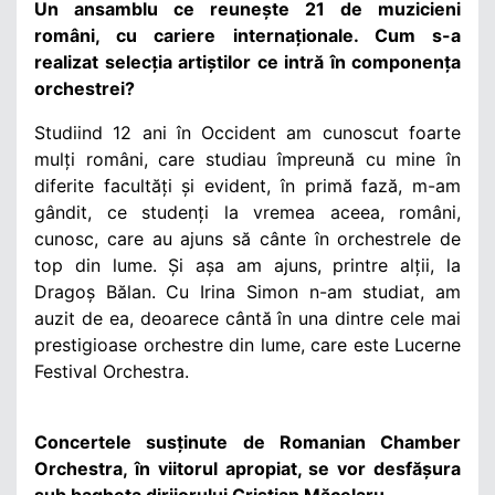
Un ansamblu ce reunește 21 de muzicieni
români, cu cariere internaționale. Cum s-a
realizat selecția artiștilor ce intră în componența
orchestrei?
Studiind 12 ani în Occident am cunoscut foarte
mulți români, care studiau împreună cu mine în
diferite facultăți și evident, în primă fază, m-am
gândit, ce studenți la vremea aceea, români,
cunosc, care au ajuns să cânte în orchestrele de
top din lume. Și așa am ajuns, printre alții, la
Dragoș Bălan. Cu Irina Simon n-am studiat, am
auzit de ea, deoarece cântă în una dintre cele mai
prestigioase orchestre din lume, care este Lucerne
Festival Orchestra.
Concertele susținute de Romanian Chamber
Orchestra, în viitorul apropiat, se vor desfășura
sub bagheta dirijorului Cristian Măcelaru.