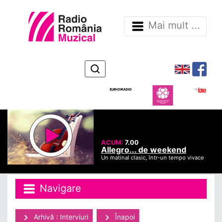
Mai mult ...
ACUM:
7.00
Allegro... de weekend
Un matinal clasic, într-un tempo vivace
Navigare
Arhivă : Interviuri
Înapoi