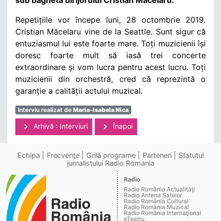
Repetițiile vor începe luni, 28 octombrie 2019.
Cristian Măcelaru vine de la Seattle. Sunt sigur că
entuziasmul lui este foarte mare. Toți muzicienii își
doresc foarte mult să iasă trei concerte
extraordinare și vom lucra pentru acest lucru. Toți
muzicienii din orchestră, cred că reprezintă o
garanție a calității actului muzical.
Interviu realizat de
Maria-Isabela Nica
Arhivă : Interviuri
Înapoi
Echipa
Frecvenţe
Grilă programe
Parteneri
Statutul
jurnalistului Radio Romania
Radio
Radio România Actualităţi
Radio Antena Satelor
Radio România Cultural
Radio România Muzical
Radio România Internaţional
eTeatru