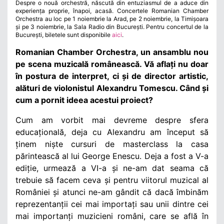
Despre o nouă orchestră, născută din entuziasmul de a aduce din
experiența proprie, înapoi, acasă. Concertele Romanian Chamber
Orchestra au loc pe 1 noiembrie la Arad, pe 2 noiembrie, la Timișoara
și pe 3 noiembrie, la Sala Radio din București. Pentru concertul de la
București, biletele sunt disponibile
aici
.
Romanian Chamber Orchestra, un ansamblu nou
pe scena muzicală românească. Vă aflați nu doar
în postura de interpret, ci și de director artistic,
alături de violonistul Alexandru Tomescu. Când și
cum a pornit ideea acestui proiect?
Cum am vorbit mai devreme despre sfera
educațională, deja cu Alexandru am început să
ținem niște cursuri de masterclass la casa
părintească al lui George Enescu. Deja a fost a V-a
ediție, urmează a VI-a și ne-am dat seama că
trebuie să facem ceva și pentru viitorul muzical al
României și atunci ne-am gândit că dacă îmbinăm
reprezentanții cei mai importați sau unii dintre cei
mai importanți muzicieni români, care se află în