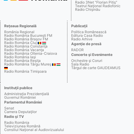
Radio 3Net "Florian Pitiş"
Teatrul Naţional Radiofonic
Radio Chişinău
Reţeaua Regională
Publicaţii
România Regional
Politica Românească
Radio România Bucureşti FM
Editura Casa Radio
Radio România Braşov FM
Radio Arhive
Radio România Cluj
Agenţie de presă
Radio România Constanţa
Radio România Vacanţa
RADOR
Radio România Oltenia-Craiova
Concerte şi Evenimente
Radio România Iaşi
Radio România Reşiţa
Orchestre şi Coruri
Radio România Târgu Mureş
Sala Radio
Târgul de carte GAUDEAMUS
Radio România Timişoara
Instituţii publice
Administraţia Prezidenţială
Guvernul României
Parlamentul României
Senat
Camera Deputaţilor
Radio şi TV
Radio România
Televiziunea Română
Consiliul Naţional al Audiovizualului