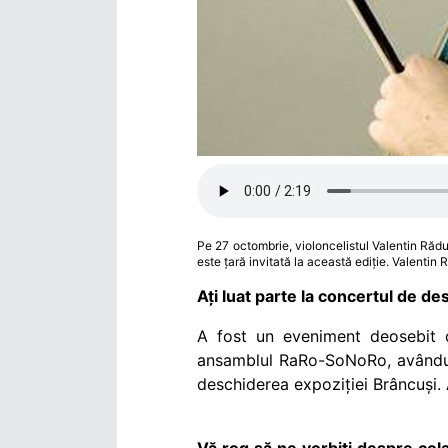
Pe 27 octombrie, violoncelistul Valentin Răduț
este țară invitată la această ediție. Valentin 
Ați luat parte la concertul de d
A fost un eveniment deosebit 
ansamblul
RaRo-SoNoRo, avându-i
deschiderea expoziției Brâncuși. 
Vă rog să ne vorbiți despre col