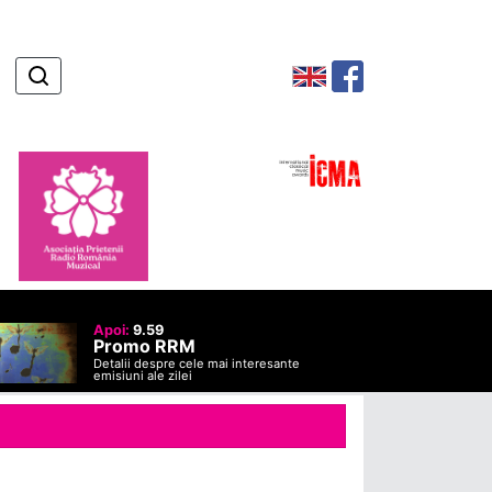
Apoi:
9.59
Promo RRM
Detalii despre cele mai interesante
emisiuni ale zilei