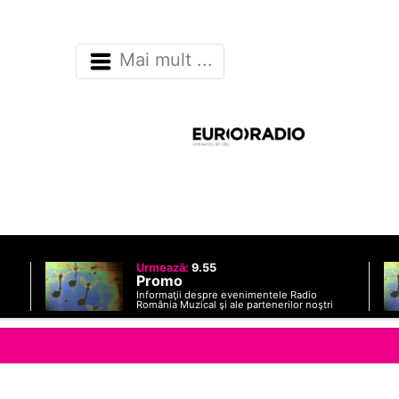
Mai mult ...
Urmează:
9.55
Promo
Informaţii despre evenimentele Radio
România Muzical şi ale partenerilor noştri