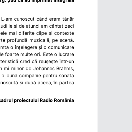
ă. L-am cunoscut când eram tânăr
udiile și de atunci am cântat zeci
le mai diferite clipe și contexte
arte profundă muzicală, pe scenă.
simtă o înțelegere și o comunicare
e foarte multe ori. Este o lucrare
eristică cred că reușește într-un
în mi minor de Johannes Brahms,
 și o bună companie pentru sonata
unoscută și după aceea, în partea
cadrul proiectului Radio România