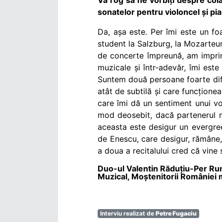
sonatelor pentru violoncel și 
Da, așa este. Per îmi este un f
student la Salzburg, la Mozarteum
de concerte împreună, am imprima
muzicale și într-adevăr, îmi est
Suntem două persoane foarte difer
atât de subtilă și care funcțione
care îmi dă un sentiment unui vo
mod deosebit, dacă partenerul 
aceasta este desigur un evergree
de Enescu, care desigur, rămâne,
a doua a recitalului cred că vine
Duo-ul Valentin Răduțiu-Per Run
Muzical, Moștenitorii României 
Interviu realizat de
Petre Fugaciu