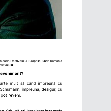
 în cadrul festivalului Europalia, unde România
estivalului.
el eveniment?
oarte mult să când împreună cu
ik Schumann,
împreună, desigur, cu
 pot reveni.
. Știu că ați imprimat integrala