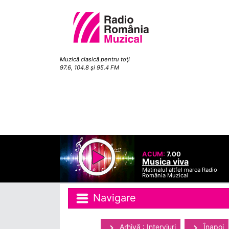
Muzică clasică pentru toţi
97.6, 104.8 şi 95.4 FM
ACUM:
7.00
Musica viva
Matinalul altfel marca Radio
România Muzical
Navigare
Arhivă : Interviuri
Înapoi