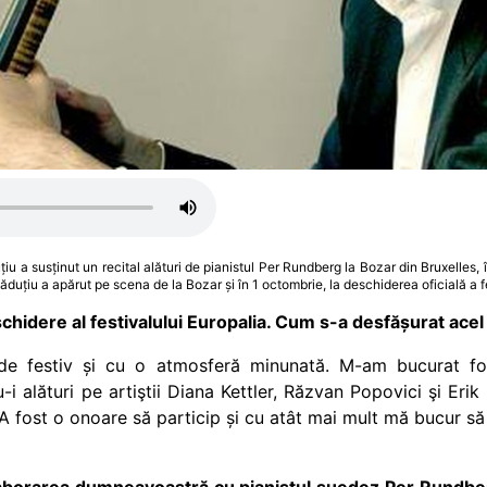
iu a susținut un recital alături de pianistul Per Rundberg la Bozar din Bruxelles,
Răduțiu a apărut pe scena de la Bozar și în 1 octombrie, la deschiderea oficială a f
eschidere al festivalului Europalia. Cum s-a desfășurat ac
de festiv și cu o atmosferă minunată. M-am bucurat f
 alături pe artiştii Diana Kettler, Răzvan Popovici şi Er
A fost o onoare să particip și cu atât mai mult mă bucur să
aborarea dumneavoastră cu pianistul suedez Per Rundberg