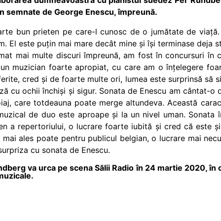
pian semnate de George Enescu, împreună.
oarte bun prieten pe care-l cunosc de o jumătate de viaț
. El este puțin mai mare decât mine și își terminase deja st
t mai multe discuri împreună, am fost în concursuri în ce
e un muzician foarte apropiat, cu care am o înțelegere fo
ite, cred și de foarte multe ori, lumea este surprinsă să 
ază cu ochii închiși și sigur. Sonata de Enescu am cântat-o d
iaj, care totdeauna poate merge altundeva. Această caract
muzical de duo este aproape și la un nivel uman. Sonata 
n a repertoriului, o lucrare foarte iubită și cred că este
 mai ales poate pentru publicul belgian, o lucrare mai nec
 surpriza cu sonata de Enescu.
dberg va urca pe scena Sălii Radio în 24 martie 2020, în 
muzicale.