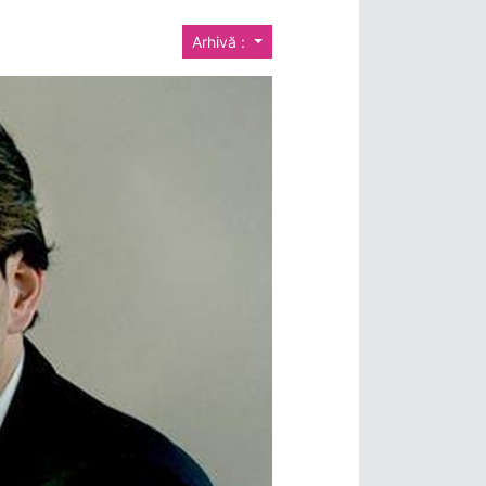
Arhivă :