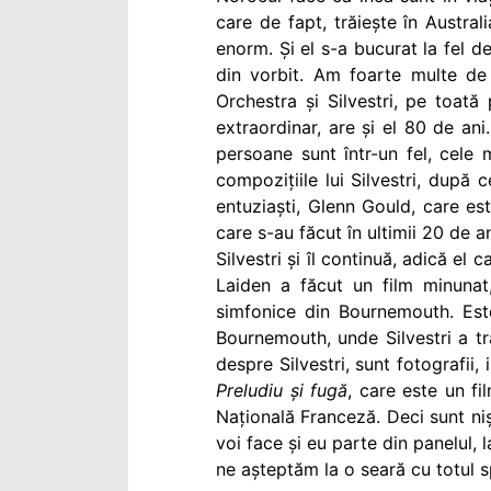
care de fapt, trăiește în Austra
enorm. Și el s-a bucurat la fel de
din vorbit. Am foarte multe d
Orchestra și Silvestri, pe toată
extraordinar, are și el 80 de an
persoane sunt într-un fel, cele
compozițiile lui Silvestri, după
entuziaști, Glenn Gould, care est
care s-au făcut în ultimii 20 de 
Silvestri și îl continuă, adică el 
Laiden a făcut un film minuna
simfonice din Bournemouth. Est
Bournemouth, unde Silvestri a tră
despre Silvestri, sunt fotografii,
Preludiu și fugă
, care este un fi
Națională Franceză. Deci sunt niș
voi face și eu parte din panelul,
ne așteptăm la o seară cu totul s