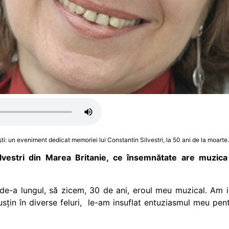
ti: un eveniment dedicat memoriei lui Constantin Silvestri, la 50 ani de la moarte.
ilvestri din Marea Britanie, ce însemnătate are muzica 
 de-a lungul, să zicem, 30 de ani, eroul meu muzical. Am in
usțin în diverse feluri, le-am insuflat entuziasmul meu pentr