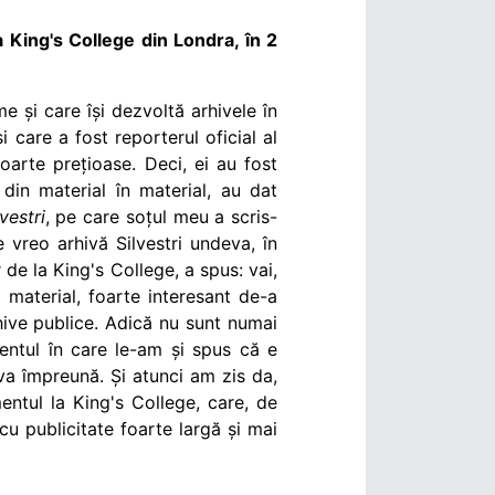
 King's College din Londra, în 2
e și care își dezvoltă arhivele în
i care a fost reporterul oficial al
oarte prețioase. Deci, ei au fost
 din material în material, au dat
vestri
, pe care soțul meu a scris-
re vreo arhivă Silvestri undeva, în
 de la King's College, a spus: vai,
material, foarte interesant de-a
arhive publice. Adică nu sunt numai
mentul în care le-am și spus că e
va împreună. Și atunci am zis da,
entul la King's College, care, de
cu publicitate foarte largă și mai