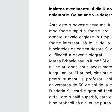
Înaintea evenimentului din 6 no
noiembrie. Ce anume v-a determi
Asta este o poveste ceva mai lung
mod foarte rapid și foarte larg. A
armatei navale engleze în timpul
foarte interesați să le ia de la
bineînțeles de cartea despre Sil
o, fiindcă a devenit biograful lui
Marea Britanie sau în lume? Și eu 
nu ne-ați dona nouă acest mater
lungul anilor. Și atunci, bineînțe
pentru studenții și profesorii c
aniversarea de 50 de ani de la m
Fundația Silvestri e gata să fac
altfel, are o sală superbă, care 
bine probabil că nici nu se putea.