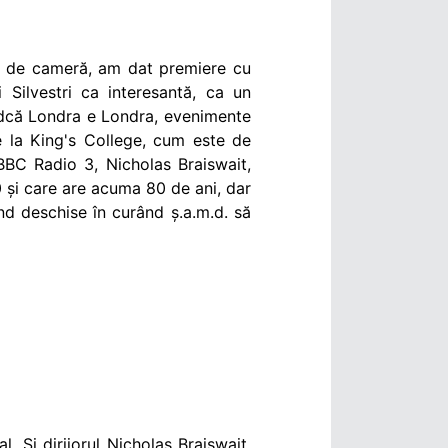
că de cameră, am dat premiere cu
 Silvestri ca interesantă, ca un
indcă Londra e Londra, evenimente
 la King's College, cum este de
BBC Radio 3, Nicholas Braiswait,
0 și care are acuma 80 de ani, dar
ind deschise în curând ș.a.m.d. să
. Și dirijorul Nicholas Braiswait,