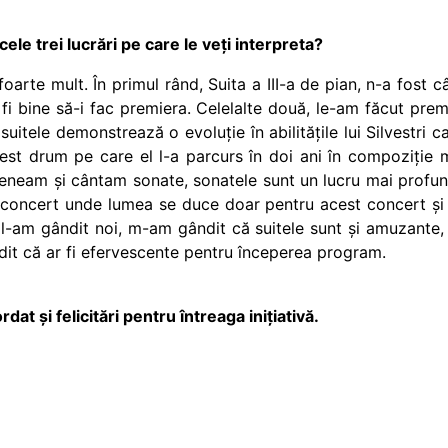
ele trei lucrări pe care le veți interpreta?
rte mult. În primul rând, Suita a III-a de pian, n-a fost c
fi bine să-i fac premiera. Celelalte două, le-am făcut pre
 suitele demonstrează o evoluție în abilitățile lui Silvestri c
cest drum pe care el l-a parcurs în doi ani în compoziție 
veneam și cântam sonate, sonatele sunt un lucru mai profund
e concert unde lumea se duce doar pentru acest concert și 
-am gândit noi, m-am gândit că suitele sunt și amuzante, su
it că ar fi efervescente pentru începerea program.
t și felicitări pentru întreaga inițiativă.