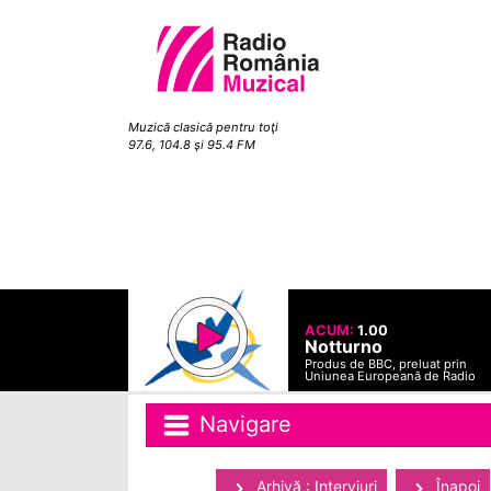
Muzică clasică pentru toţi
97.6, 104.8 şi 95.4 FM
ACUM:
1.00
Notturno
Produs de BBC, preluat prin
Uniunea Europeană de Radio
Navigare
Arhivă : Interviuri
Înapoi