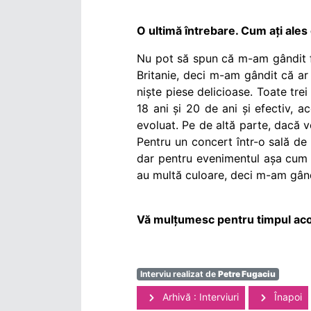
O ultimă întrebare. Cum ați ales c
Nu pot să spun că m-am gândit foa
Britanie, deci m-am gândit că ar 
niște piese delicioase. Toate trei
18 ani și 20 de ani și efectiv, a
evoluat. Pe de altă parte, dacă 
Pentru un concert într-o sală d
dar pentru evenimentul așa cum l
au multă culoare, deci m-am gând
Vă mulțumesc pentru timpul acorda
Interviu realizat de
Petre Fugaciu
Arhivă : Interviuri
Înapoi