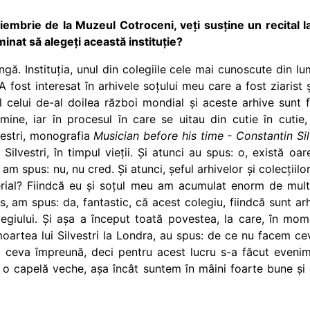
iembrie de la Muzeul Cotroceni, veți susține un recital la
nat să alegeți această instituție?
ă. Instituția, unul din colegiile cele mai cunoscute din lum
 fost interesat în arhivele soțului meu care a fost ziarist ș
 celui de-al doilea război mondial și aceste arhive sunt f
 mine, iar în procesul în care se uitau din cutie în cutie,
vestri, monografia
Musician before his time - Constantin Sil
 Silvestri, în timpul vieții. Și atunci au spus: o, există oa
am spus: nu, nu cred. Și atunci, șeful arhivelor și colecțiilor
ial? Fiindcă eu și soțul meu am acumulat enorm de mult 
les, am spus: da, fantastic, că acest colegiu, fiindcă sunt 
olegiului. Și așa a început toată povestea, la care, în mo
oartea lui Silvestri la Londra, au spus: de ce nu facem ce
ă ceva împreună, deci pentru acest lucru s-a făcut evenim
e o capelă veche, așa încât suntem în mâini foarte bune și 