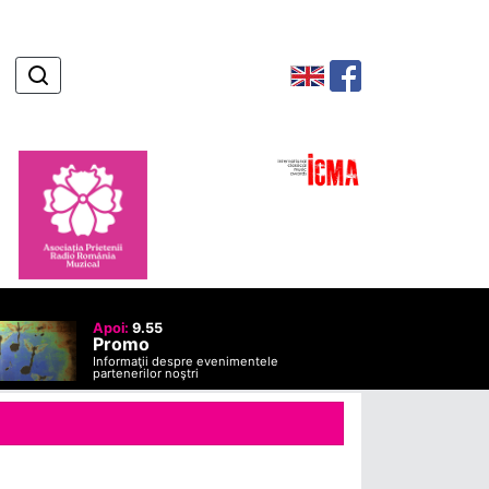
Apoi:
9.55
Promo
Informaţii despre evenimentele
partenerilor noştri