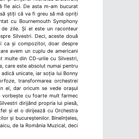
să fie aici. De asta m-am bucurat
să știți că va fi greu să mă opriți
cântat cu Bournemouth Symphony
 de zile. Și el este un raconteur
spre Silvestri. Deci, aceste două
bi ca și compozitor, doar despre
ă care avem un cuplu de americani
t multe din CD-urile cu Silvestri,
be, care este absolut numai pentru
, adică unicate, iar soția lui Bonny
rfoze
, transformarea orchestrei
n el, dar oricum se vede orașul
are vorbește cu foarte mult farmec
lvestri dirijând propria lui piesă,
fel și el o dirijează cu Orchestra
or și bucureștenilor. Bineînțeles,
taicu, de la România Muzical, deci