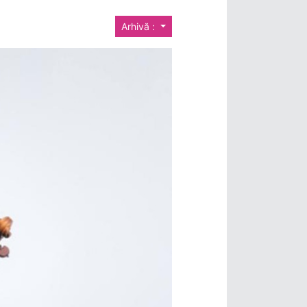
Arhivă :