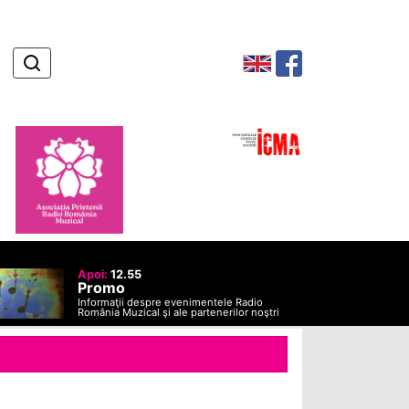
Apoi:
12.55
Promo
Informaţii despre evenimentele Radio
România Muzical şi ale partenerilor noştri