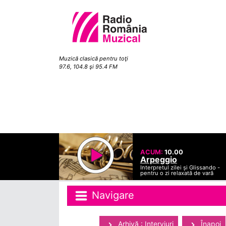
Muzică clasică pentru toţi
97.6, 104.8 şi 95.4 FM
ACUM:
10.00
Arpeggio
Interpretul zilei și Glissando -
pentru o zi relaxată de vară
Navigare
Arhivă : Interviuri
Înapoi