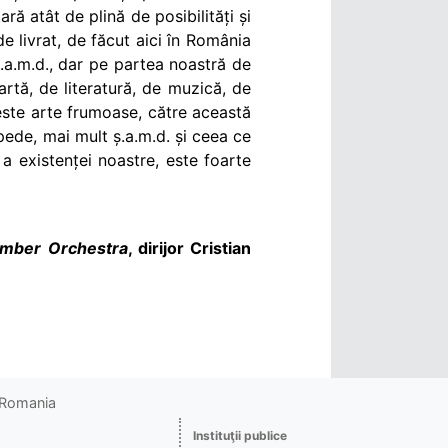
ră atât de plină de posibilități și
e livrat, de făcut aici în România
ș.a.m.d., dar pe partea noastră de
rtă, de literatură, de muzică, de
ceste arte frumoase, către această
epede, mai mult ș.a.m.d. și ceea ce
 existenței noastre, este foarte
mber Orchestra
, dirijor Cristian
o Romania
Instituţii publice