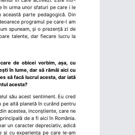
 în urma unor sfaturi pe care i le
în această parte pedagogică. Din
s, deoarece programul pe care-l am
cum spuneam, și o prezență zi de
re talente, dar fiecare lucru la
care de obicei vorbim, așa, cu
ești în lume, dar să rămâi aici cu
es să facă lucrul acesta, dar iată
ntul acesta?
felul său acest sentiment. Eu cred
sau pe altă planetă în curând pentru
din acestea, inconștiente, care ne
principală de a fi aici în România.
oar un caracter depreciativ, adică
ile și cu experiența pe care le-am