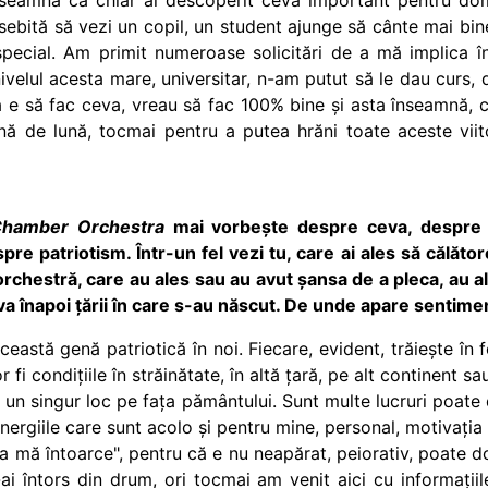
sebită să vezi un copil, un student ajunge să cânte mai bine
 special. Am primit numeroase solicitări de a mă implica 
nivelul acesta mare, universitar, n-am putut să le dau cur
ă e să fac ceva, vreau să fac 100% bine și asta înseamnă, 
ă de lună, tocmai pentru a putea hrăni toate aceste viitoa
hamber Orchestra
mai vorbește despre ceva, despre 
e patriotism. Într-un fel vezi tu, care ai ales să călător
 orchestră, care au ales sau au avut șansa de a pleca, au al
eva înapoi țării în care s-au născut. De unde apare sentime
stă genă patriotică în noi. Fiecare, evident, trăiește în 
 fi condițiile în străinătate, în altă țară, pe alt continent 
e un singur loc pe fața pământului. Sunt multe lucruri poate 
ergiile care sunt acolo și pentru mine, personal, motivația 
 mă întoarce", pentru că e nu neapărat, peiorativ, poate d
-ai întors din drum, ori tocmai am venit aici cu informați