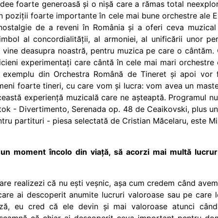
idee foarte generoasă și o nișă care a rămas total neexplo
n poziții foarte importante în cele mai bune orchestre ale
 nostalgie de a reveni în România și a oferi ceva muzical 
bol al concordialității, al armoniei, al unificării unor per
e vine deasupra noastră, pentru muzica pe care o cântăm. 
zicieni experimentați care cântă în cele mai mari orchestre
 exemplu din Orchestra Română de Tineret și apoi vor 
meni foarte tineri, cu care vom și lucra: vom avea un mast
ceastă experiență muzicală care ne așteaptă. Programul nu 
tok - Divertimento, Serenada op. 48 de Ceaikovski, plus un 
tru partituri - piesa selectată de Cristian Măcelaru, este 
un moment încolo din viață, să acorzi mai multă lucruril
are realizezi că nu ești veșnic, așa cum credem când avem 
care ai descoperit anumite lucruri valoroase sau pe care le
ază, eu cred că ele devin și mai valoroase atunci când 
 înseamnă că chiar ai descoperit ceva important pentru dome