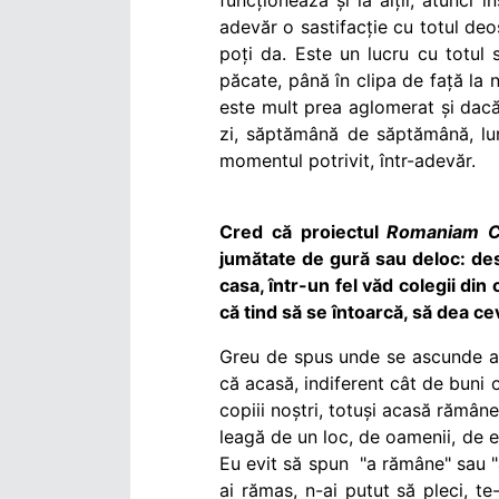
adevăr o sastifacție cu totul deo
poți da. Este un lucru cu totul
păcate, până în clipa de față la 
este mult prea aglomerat și dac
zi, săptămână de săptămână, lun
momentul potrivit, într-adevăr.
Cred că proiectul
Romaniam C
jumătate de gură sau deloc: despr
casa, într-un fel văd colegii din
că tind să se întoarcă, să dea c
Greu de spus unde se ascunde acea
că acasă, indiferent cât de buni or
copiii noștri, totuși acasă rămân
leagă de un loc, de oamenii, de en
Eu evit să spun "a rămâne" sau "a
ai rămas, n-ai putut să pleci, te