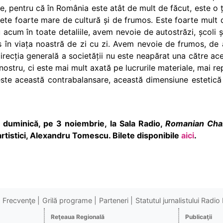
te, pentru că în România este atât de mult de făcut, este o ța
sete foarte mare de cultură și de frumos. Este foarte mult d
 acum în toate detaliile, avem nevoie de autostrăzi, școli 
s în viața noastră de zi cu zi. Avem nevoie de frumos, de a
direcția generală a societății nu este neapărat una către a
nostru, ci este mai mult axată pe lucrurile materiale, mai r
te această contrabalansare, această dimensiune estetică a
 duminică, pe 3 noiembrie, la Sala Radio,
Romanian Cha
artistici, Alexandru Tomescu. Bilete disponibile
aici
.
Frecvenţe
Grilă programe
Parteneri
Statutul jurnalistului Radi
Reţeaua Regională
Publicaţii