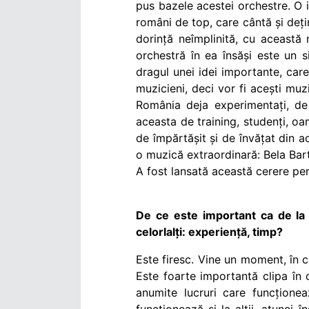
pus bazele acestei orchestre. O 
români de top, care cântă și deți
dorință neîmplinită, cu această
orchestră în ea însăși este un sim
dragul unei idei importante, car
muzicieni, deci vor fi acești mu
România deja experimentați, de
aceasta de training, studenți, oa
de împărtășit și de învățat din a
o muzică extraordinară: Bela Bar
A fost lansată această cerere pen
De ce este important ca de la 
celorlalți: experiență, timp?
Este firesc. Vine un moment, în c
Este foarte importantă clipa în 
anumite lucruri care funcțione
funcționează și la alții, atunci