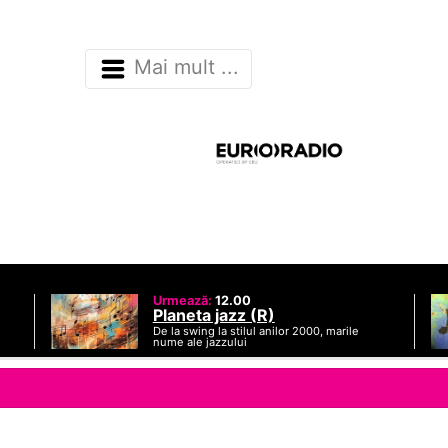
Mai mult ...
Urmează:
12.00
Planeta jazz (R)
De la swing la stilul anilor 2000, marile
nume ale jazzului