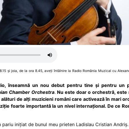
8.15 și joia, de la ora 8.45, aveți întâlnire la Radio România Muzical cu Alexa
io, înseamnă un nou debut pentru tine și pentru un pr
ian Chamber Orchestra
.
Nu este doar o orchestră, este 
lături de alți muzicieni români care activează în mari orc
poziție foarte importantă la un nivel internațional. De c
 pariu inițiat de bunul meu prieten Ladislau Cristian Andriș