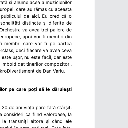
rată și anume acea a muzicienilor
 Europei, care au rămas cu această
publicului de aici. Eu cred că o
sonalități distincte și diferite de
Orchestra va avea trei paliere de
 europene, apoi vor fi membri din
fi membri care vor fi pe partea
erclass, deci fiecare va avea ceva
este ușor, nu este facil, dar este
imbold dat tinerilor compozitori.
MikroDivertisment de Dan Variu.
or pe care poți să le dăruiești
20 de ani viața pare fără sfârșit.
 consideri ca fiind valoroase, la
le transmiți altora și când ele
niul în care activezi. Este într-