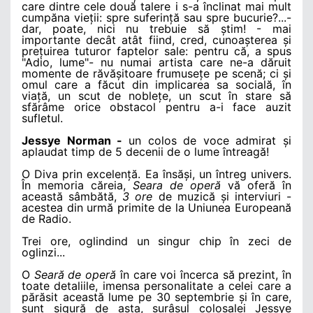
care dintre cele două talere i s-a înclinat mai mult
cumpăna vieții: spre suferință sau spre bucurie?...-
dar, poate, nici nu trebuie să știm! - mai
importante decât atât fiind, cred, cunoașterea și
prețuirea tuturor faptelor sale:
pentru că, a spus
"Adio, lume"- nu numai artista care ne-a dăruit
momente de răvășitoare frumusețe pe scenă; ci și
omul care a făcut din implicarea sa socială, în
viață, un scut de noblețe, un scut în stare să
sfărâme orice obstacol pentru a-i face auzit
sufletul.
Jessye Norman -
un colos de voce admirat și
aplaudat timp de 5 decenii de o lume întreagă!
O Diva prin excelență. Ea însăși, un întreg univers.
În memoria căreia,
Seara de operă
vă oferă în
această sâmbătă,
3 ore
de muzică și interviuri -
acestea din urmă primite de la Uniunea Europeană
de Radio.
Trei ore, oglindind un singur chip în zeci de
oglinzi...
O
Seară de operă
în care voi încerca să prezint, în
toate detaliile, imensa personalitate a celei care a
părăsit această lume pe 30 septembrie și în care,
sunt sigură de asta, surâsul colosalei Jessye