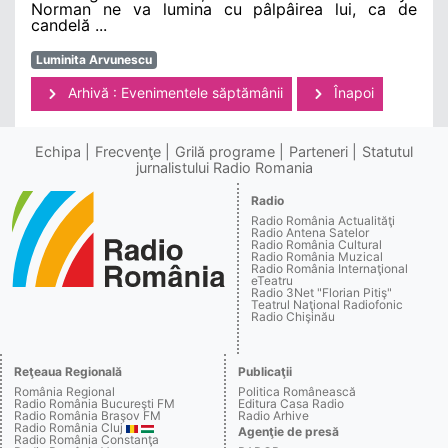
Norman ne va lumina cu pâlpâirea lui, ca de
candelă ...
Luminita Arvunescu
Arhivă : Evenimentele săptămânii
Înapoi
Echipa
Frecvenţe
Grilă programe
Parteneri
Statutul
jurnalistului Radio Romania
Radio
Radio România Actualităţi
Radio Antena Satelor
Radio România Cultural
Radio România Muzical
Radio România Internaţional
eTeatru
Radio 3Net "Florian Pitiş"
Teatrul Naţional Radiofonic
Radio Chişinău
Reţeaua Regională
Publicaţii
România Regional
Politica Românească
Radio România Bucureşti FM
Editura Casa Radio
Radio România Braşov FM
Radio Arhive
Radio România Cluj
Agenţie de presă
Radio România Constanţa