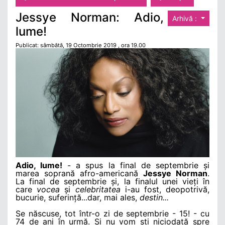
Jessye Norman: Adio,
Arhivă :
lume!
Publicat: sâmbătă, 19 Octombrie 2019 , ora 19.00
Adio, lume!
- a spus la final de septembrie și
marea soprană afro-americană
Jessye Norman
.
La final de septembrie și, la finalul unei vieți în
care
vocea
și
celebritatea
i-au fost, deopotrivă,
bucurie, suferință...dar, mai ales,
destin...
Se născuse, tot într-o zi de septembrie - 15! - cu
74 de ani în urmă. Și nu vom ști niciodată spre