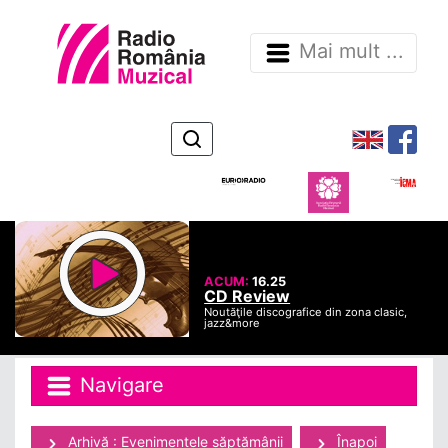
Mai mult ...
ACUM:
16.25
CD Review
Noutăţile discografice din zona clasic,
jazz&more
Navigare
Arhivă : Evenimentele săptămânii
Înapoi