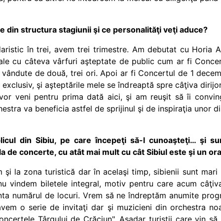
le din structura stagiunii şi ce personalităţi veţi aduce?
aristic în trei, avem trei trimestre. Am debutat cu Horia
e cu câteva vârfuri aşteptate de public cum ar fi Conce
vândute de două, trei ori. Apoi ar fi Concertul de 1 decemb
lusiv, şi aşteptările mele se îndreaptă spre câţiva dirijori 
or veni pentru prima dată aici, şi am reuşit să îi convi
stra va beneficia astfel de sprijinul şi de inspiraţia unor dir
cul din Sibiu, pe care începeţi să-l cunoaşteţi… şi sun
la de concerte, cu atât mai mult cu cât Sibiul este şi un ora
i la zona turistică dar în acelaşi timp, sibienii sunt mari
nu vindem biletele integral, motiv pentru care acum câţiva
nta numărul de locuri. Vrem să ne îndreptăm anumite progr
vem o serie de invitaţi dar şi muzicieni din orchestra no
certele Târgului de Crăciun". Aşadar turiştii care vin să