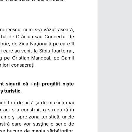
 Andreescu, cum s-a văzut aseară,
rtul de Crăciun sau Concertul de
rie, de Ziua Naţională pe care îl
care au venit la Sibiu foarte rar,
ng pe Cristian Mandeal, pe Camil
ijori consacraţi.
t sigură că i-aţi pregătit nişte
ş turistic.
 iubitori de artă şi de muzică mai
 ani s-a construit o structură în
ame şi spre zona turistică, unele
astră care vor susţine o serie de
 se bucure de magia sărbătorilor,