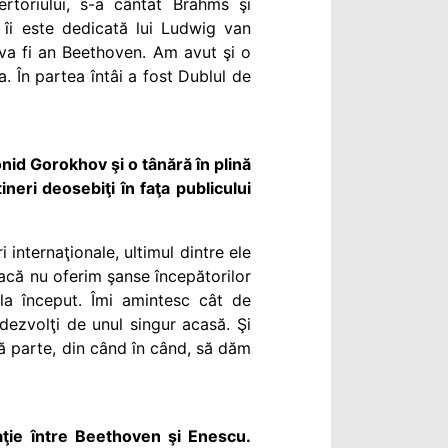
rtoriului, s-a cântat Brahms şi
 îi este dedicată lui Ludwig van
 va fi an Beethoven. Am avut şi o
. În partea întâi a fost Dublul de
nid Gorokhov şi o tânără în plină
neri deosebiţi în faţa publicului
 internaţionale, ultimul dintre ele
acă nu oferim şanse începătorilor
a început. Îmi amintesc cât de
 dezvolţi de unul singur acasă. Şi
tă parte, din când în când, să dăm
aţie între Beethoven şi Enescu.