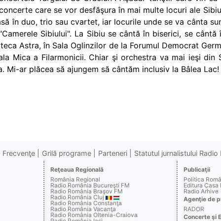
concerte care se vor desfăşura în mai multe locuri ale Sibiul
asă în duo, trio sau cvartet, iar locurile unde se va cânta s
amerele Sibiului". La Sibiu se cântă în biserici, se cântă 
oteca Astra, în Sala Oglinzilor de la Forumul Democrat Ger
la Mica a Filarmonicii. Chiar şi orchestra va mai ieşi din
a. Mi-ar plăcea să ajungem să cântăm inclusiv la Bâlea Lac!
Frecvenţe
Grilă programe
Parteneri
Statutul jurnalistului Radi
Reţeaua Regională
Publicaţii
România Regional
Politica Rom
Radio România Bucureşti FM
Editura Casa
Radio România Braşov FM
Radio Arhive
Radio România Cluj
Agenţie de p
Radio România Constanţa
Radio România Vacanţa
RADOR
Radio România Oltenia-Craiova
Concerte şi 
Radio România Iaşi