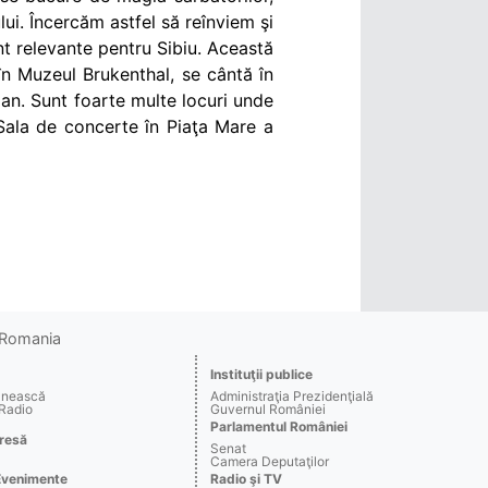
ui. Încercăm astfel să reînviem şi
unt relevante pentru Sibiu. Această
în Muzeul Brukenthal, se cântă în
man. Sunt foarte multe locuri unde
 Sala de concerte în Piaţa Mare a
o Romania
Instituţii publice
ânească
Administraţia Prezidenţială
 Radio
Guvernul României
Parlamentul României
resă
Senat
Camera Deputaţilor
Evenimente
Radio şi TV