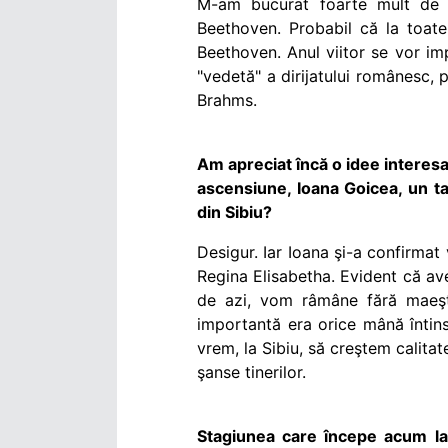
M-am bucurat foarte mult de su
Beethoven. Probabil că la toate
Beethoven. Anul viitor se vor im
"vedetă" a dirijatului românesc, 
Brahms.
Am apreciat încă o idee interesa
ascensiune, Ioana Goicea, un tal
din Sibiu?
Desigur. Iar Ioana şi-a confirmat 
Regina Elisabetha. Evident că av
de azi, vom râmâne fără maeşt
importantă era orice mână întinsă
vrem, la Sibiu, să creştem calita
şanse tinerilor.
Stagiunea care începe acum la 