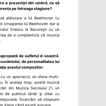
ire a prezenţei din umbră, ca să
mprenta pe întreaga stagiune?
stă alăturare a lui Beethoven cu
nd omagierea lui Beethoven dar şi
ivalul Enescu la Bucureşti cu un
mea de a conştientiza că muzica
.
 apropiată de sufletul d-voastră.
uvântului, de personalitatea lui
aţia acestui compozitor.
ia cu un spectacol, un show multi-
u. În acelaşi timp, există muzică
rări din Muzica Secolului 21, un
ie de publicul tânăr şi chiar cu
ntemporană. Încercăm să obişnuim
 la Viena când există avioane.