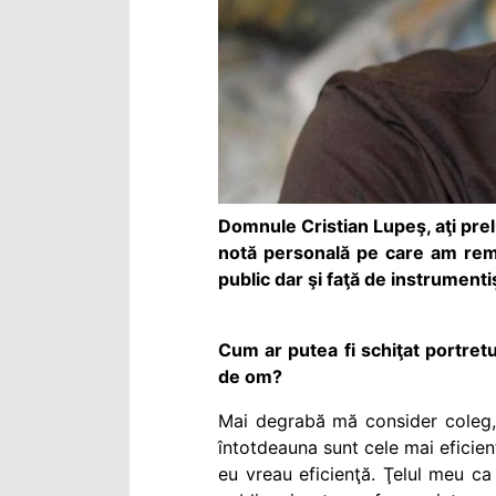
Domnule Cristian Lupeş, aţi prelu
notă personală pe care am rema
public dar şi faţă de instrumentiş
Cum ar putea fi schiţat portretul
de om?
Mai degrabă mă consider coleg, p
întotdeauna sunt cele mai eficient
eu vreau eficienţă. Ţelul meu ca