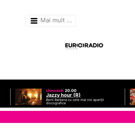
Mai mult ...
Urmează:
20.00
Jazzy hour (R)
Berti Barbera cu cele mai noi apariții
discografice