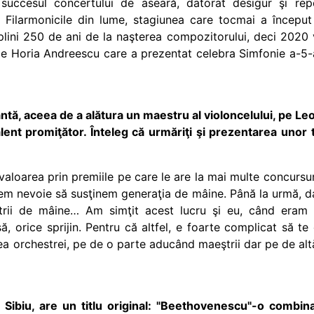
ccesul concertului de aseară, datorat desigur şi repe
 Filarmonicile din lume, stagiunea care tocmai a început
plini 250 de ani de la naşterea compozitorului, deci 2020
pe Horia Andreescu care a prezentat celebra Simfonie a-5-a
ntă, aceea de a alătura un maestru al violoncelului, pe Leo
ent promiţător. Înteleg că urmăriţi şi prezentarea unor ti
valoarea prin premiile pe care le are la mai multe concursuri
em nevoie să susţinem generaţia de mâine. Până la urmă, d
rii de mâine… Am simţit acest lucru şi eu, când eram l
, orice sprijin. Pentru că altfel, e foarte complicat să te
tea orchestrei, pe de o parte aducând maeştrii dar pe de al
Sibiu, are un titlu original: "Beethovenescu"-o combin