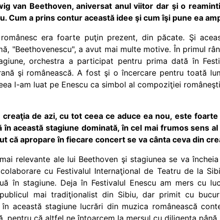
g van Beethoven, aniversat anul viitor dar şi o reamint
scu. Cum a prins contur această idee şi cum îşi pune ea a
ul românesc era foarte puţin prezent, din păcate. Şi acea
ă, "Beethovenescu", a avut mai multe motive. În primul râ
agiune, orchestra a participat pentru prima dată în Fest
ană şi românească. A fost şi o încercare pentru toată lu
ea l-am luat pe Enescu ca simbol al compoziţiei româneşti
i creaţia de azi, cu tot ceea ce aduce ea nou, este foarte
în această stagiune dominată, în cel mai frumos sens al c
că apropare în fiecare concert se va cânta ceva din cre
e mai relevante ale lui Beethoven şi stagiunea se va înche
colaborare cu Festivalul Internaţional de Teatru de la Sibi
ă în stagiune. Deja în Festivalul Enescu am mers cu luc
ublicul mai tradiţionalist din Sibiu, dar primit cu bucur
şi în această stagiune lucrări din muzica românească co
ă, pentru că altfel ne întoarcem la mersul cu diligenţa până