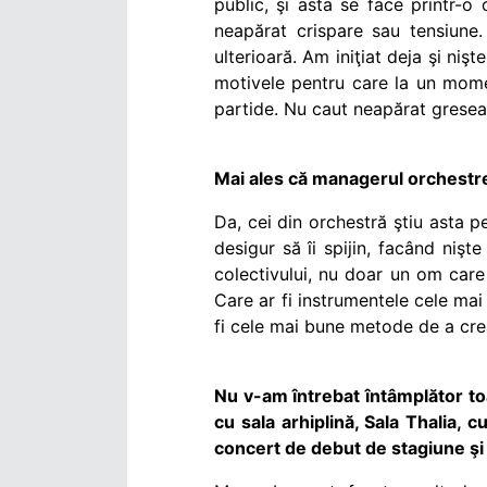
public, şi asta se face printr-o
neapărat crispare sau tensiune.
ulterioară. Am iniţiat deja şi niş
motivele pentru care la un mome
partide. Nu caut neapărat greseal
Mai ales că managerul orchestrei
Da, cei din orchestră ştiu asta p
desigur să îi spijin, facând nişte
colectivului, nu doar un om care 
Care ar fi instrumentele cele mai
fi cele mai bune metode de a crea
Nu v-am întrebat întâmplător to
cu sala arhiplină, Sala Thalia, 
concert de debut de stagiune ş