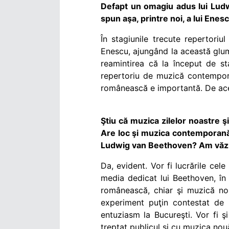
Defapt un omagiu adus lui Ludwi
spun aşa, printre noi, a lui Ene
În stagiunile trecute repertori
Enescu, ajungând la această glum
reamintirea că la început de st
repertoriu de muzică contempor
românească e importantă. De ace
Ştiu că muzica zilelor noastre ş
Are loc şi muzica contemporană 
Ludwig van Beethoven? Am văzut 
Da, evident. Vor fi lucrările cel
media dedicat lui Beethoven, în 
românească, chiar şi muzică nou
experiment puţin contestat de p
entuziasm la Bucureşti. Vor fi 
treptat publicul şi cu muzica nou