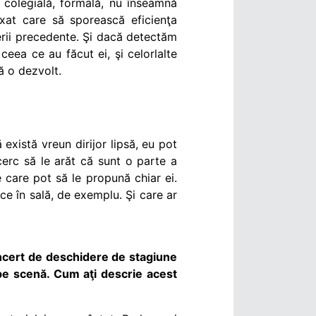
e colegială, formală, nu înseamnă
axat care să sporească eficienţa
 serii precedente. Şi dacă detectăm
ea ce au făcut ei, şi celorlalte
ă o dezvolt.
există vreun dirijor lipsă, eu pot
încerc să le arăt că sunt o parte a
e care pot să le propună chiar ei.
ce în sală, de exemplu. Şi care ar
oncert de deschidere de stagiune
i pe scenă. Cum aţi descrie acest