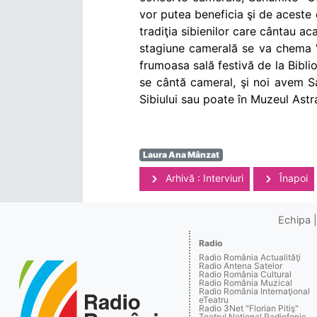
vor putea beneficia şi de aceste 
tradiţia sibienilor care cântau ac
stagiune camerală se va chema "C
frumoasa sală festivă de la Bibli
se cântă cameral, şi noi avem Sa
Sibiului sau poate în Muzeul Astr
Laura Ana Mânzat
Arhivă : Interviuri
Înapoi
Echipa
Radio
Radio România Actualităţi
Radio Antena Satelor
Radio România Cultural
Radio România Muzical
Radio România Internaţional
eTeatru
Radio 3Net "Florian Pitiş"
Teatrul Naţional Radiofonic