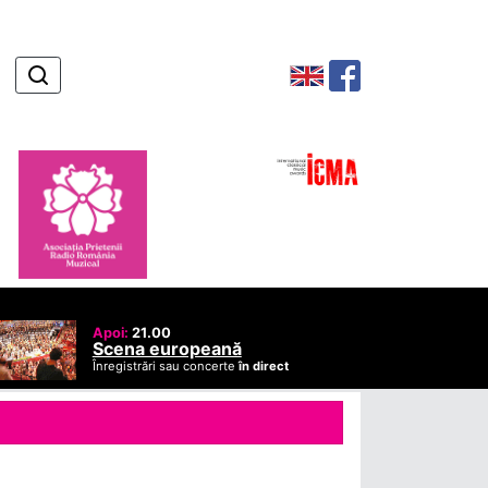
Apoi:
21.00
Scena europeană
Înregistrări sau concerte
în direct