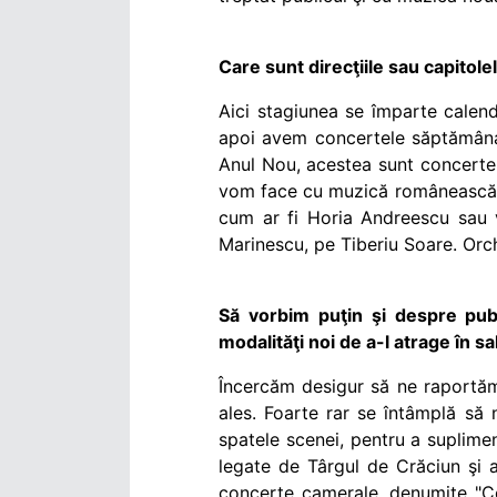
Care sunt direcţiile sau capitole
Aici stagiunea se împarte calend
apoi avem concertele săptămânal
Anul Nou, acestea sunt concerte 
vom face cu muzică românească exc
cum ar fi Horia Andreescu sau v
Marinescu, pe Tiberiu Soare. Orche
Să vorbim puţin şi despre publi
modalităţi noi de a-l atrage în sa
Încercăm desigur să ne raportăm ş
ales. Foarte rar se întâmplă să 
spatele scenei, pentru a suplime
legate de Târgul de Crăciun şi a
concerte camerale, denumite "Con