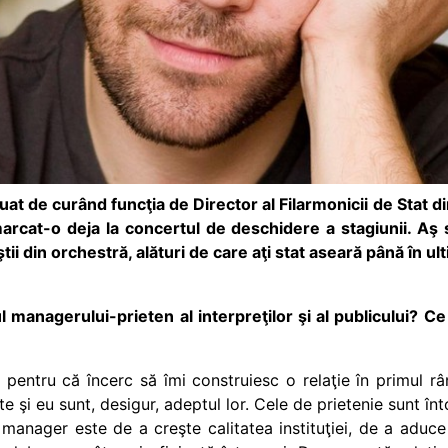
at de curând funcţia de Director al Filarmonicii de Stat din
rcat-o deja la concertul de deschidere a stagiunii. Aş s
tii din orchestră, alături de care aţi stat aseară până în ul
 managerului-prieten al interpreţilor şi al publicului? Ce 
entru că încerc să îmi construiesc o relaţie în primul rân
e şi eu sunt, desigur, adeptul lor. Cele de prietenie sunt î
 manager este de a creşte calitatea instituţiei, de a aduce