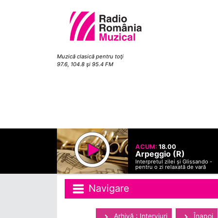
Muzică clasică pentru toţi
97.6, 104.8 şi 95.4 FM
ACUM:
18.00
Arpeggio (R)
Interpretul zilei și Glissando -
pentru o zi relaxată de vară
Navigare
Arhivă : Interviuri
Înapoi