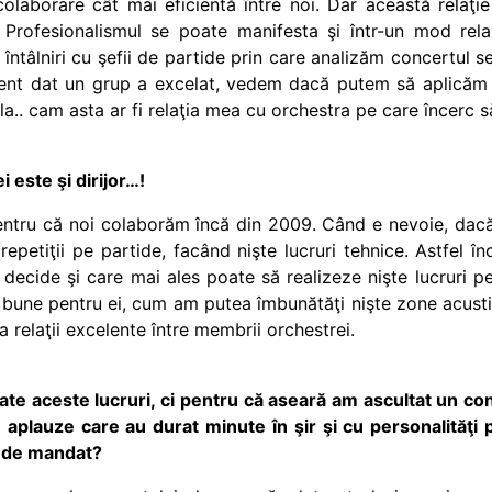
 colaborare cât mai eficientă între noi. Dar această relaţi
 Profesionalismul se poate manifesta şi într-un mod rel
te întâlniri cu şefii de partide prin care analizăm concertul
nt dat un grup a excelat, vedem dacă putem să aplicăm ce
a.. cam asta ar fi relaţia mea cu orchestra pe care încerc s
 este şi dirijor…!
entru că noi colaborăm încă din 2009. Când e nevoie, dacă 
 repetiţii pe partide, facând nişte lucruri tehnice. Astfel 
decide şi care mai ales poate să realizeze nişte lucruri p
 bune pentru ei, cum am putea îmbunătăţi nişte zone acusti
 relaţii excelente între membrii orchestrei.
ate aceste lucruri, ci pentru că aseară am ascultat un c
cu aplauze care au durat minute în şir şi cu personalităţ
i de mandat?