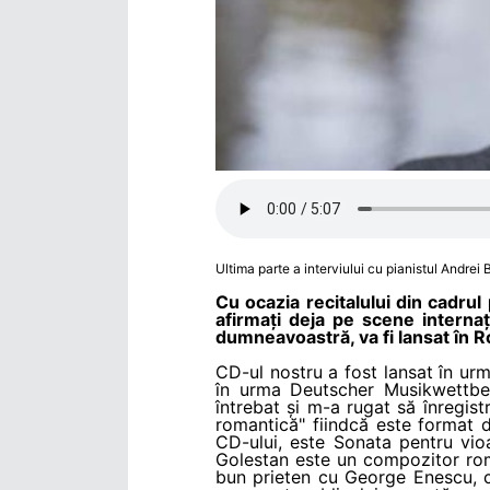
Ultima parte a interviului cu pianistul Andrei 
Cu ocazia recitalului din cadrul
afirmați deja pe scene interna
dumneavoastră, va fi lansat în Ro
CD-ul nostru a fost lansat în ur
în urma Deutscher Musikwettbew
întrebat și m-a rugat să înregis
romantică" fiindcă este format d
CD-ului, este Sonata pentru vioa
Golestan este un compozitor româ
bun prieten cu George Enescu, c