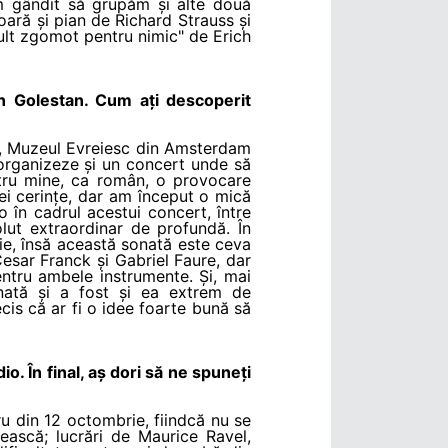
am gândit să grupăm și alte două
ară și pian de Richard Strauss și
ult zgomot pentru nimic" de Erich
n Golestan. Cum ați descoperit
e, Muzeul Evreiesc din Amsterdam
 organizeze și un concert unde să
ntru mine, ca român, o provocare
ei cerințe, dar am început o mică
în cadrul acestui concert, între
lut extraordinar de profundă. În
ație, însă această sonată este ceva
 Cesar Franck și Gabriel Faure, dar
entru ambele instrumente. Și, mai
onată și a fost și ea extrem de
is că ar fi o idee foarte bună să
o. În final, aș dori să ne spuneți
u din 12 octombrie, fiindcă nu se
ască; lucrări de Maurice Ravel,