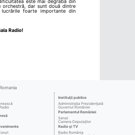
dificultatea este mai degrabă din
u orchestră, dar sunt două dintre
 lucrările foarte importante din
ala Radio!
o Romania
Instituţii publice
ânească
Administraţia Prezidenţială
 Radio
Guvernul României
Parlamentul României
resă
Senat
Camera Deputaţilor
Evenimente
Radio şi TV
Coruri
Radio România