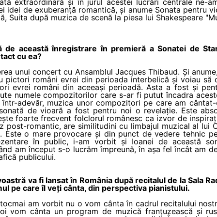
ată extraordinară și în jurul acestei lucrări centrale ne-
ei idei de exuberanță romantică, și anume Sonata pentru vio
tă, Suita după muzica de scenă la piesa lui Shakespeare "M
ă de această înregistrare în premieră a Sonatei de Sta
ntact cu ea?
derea unui concert cu Ansamblul Jacques Thibaud. Și anum
u pictori români evrei din perioada interbelică și voiau să
ri evrei români din aceeași perioadă. Asta a fost și pe
ute numele compozitorilor care s-ar fi putut încadra acest
 într-adevăr, muzica unor compozitori pe care am cântat-o 
sonată de vioară a fost pentru noi o revelație. Este abso
osește foarte frecvent folclorul românesc ca izvor de inspir
ez post-romantic, are similitudini cu limbajul muzical al lui
ss. Este o mare provocare și din punct de vedere tehnic p
zentare în public, i-am vorbit și Ioanei de această s
ând am început s-o lucrăm împreună, în așa fel încât am dec
fică publicului.
tră va fi lansat în România după recitalul de la Sala Radi
l pe care îl veți cânta, din perspectiva pianistului.
ocmai am vorbit nu o vom cânta în cadrul recitalului nostr
Noi vom cânta un program de muzică franțuzească și ruse