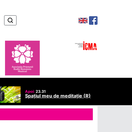
Apoi:
23.31
Spațiul meu de meditație (R)