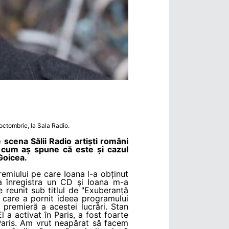
 octombrie, la Sala Radio.
 scena Sălii Radio artiști români
a cum aș spune că este și cazul
 Goicea.
emiului pe care Ioana l-a obținut
a înregistra un CD și Ioana m-a
 reunit sub titlul de "Exuberanță
a care a pornit ideea programului
 premieră a acestei lucrări. Stan
a activat în Paris, a fost foarte
Paris. Am vrut neapărat să facem