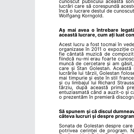
cunoscut publicului această son
lucrări care să corespundă acest
încă o lucrare destul de cunoscu
Wolfgang Korngold.
Aș mai avea o întrebare legat
această lucrare, cum ați luat co
Acest lucru a fost tocmai în ve
organizase în 2011 o expoziție c
fie cântată muzică de compozito
fiindcă nu-mi erau foarte cunosc
muncă de cercetare și am găsit,
care și Stan Golestan. Această 
lucrările lui târzii, Golestan fol
mai timpurie și este în stil franc
și cu limbajul lui Richard Strau
târziu, după această primă pre
entuziasmată când a auzit-o și c
o prezentăm în premieră discogra
Să spunem și că discul dumneavoas
câteva lucruri și despre programu
Sonata de Golestan despre care t
potrivea cerinței de program. 