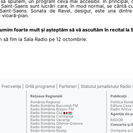
 să spunem, un program ceva mai accesibil. În principal, 
de Saint-Saens sunt lucrări care, în mod normal, se cântă c
i Saint-Saens. Sonata de Ravel, desigur, este una dintre
 vioară-pian.
im foarte mult și așteptăm să vă ascultăm în recital la S
 să fim la Sala Radio pe 12 octombrie.
Frecvenţe
Grilă programe
Parteneri
Statutul jurnalistului Radi
Reţeaua Regională
Publicaţii
România Regional
Politica Rom
Radio România Bucureşti FM
Editura Casa
Radio România Braşov FM
Radio Arhive
Radio România Cluj
Agenţie de p
Radio România Constanţa
Radio România Vacanţa
RADOR
Radio România Oltenia-Craiova
Concerte şi 
Radio România Iaşi
Radio România Reşiţa
Orchestre şi 