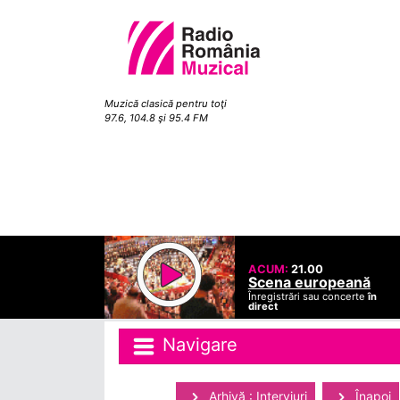
Muzică clasică pentru toţi
97.6, 104.8 şi 95.4 FM
ACUM:
21.00
Scena europeană
Înregistrări sau concerte
în
direct
Navigare
Arhivă : Interviuri
Înapoi