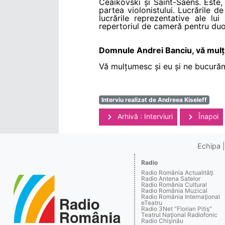
Ceaikovski și Saint-Saens. Este,
partea violonistului. Lucrările 
lucrările reprezentative ale lu
repertoriul de cameră pentru duo
Domnule Andrei Banciu, vă mulțum
Vă mulțumesc și eu și ne bucurăm
Interviu realizat de Andreea Kiseleff
Arhivă : Interviuri
Înapoi
Echipa
Radio
Radio România Actualităţi
Radio Antena Satelor
Radio România Cultural
Radio România Muzical
Radio România Internaţional
eTeatru
Radio 3Net "Florian Pitiş"
Teatrul Naţional Radiofonic
Radio Chişinău