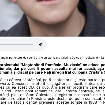
Banciu, partenerul de scenă al violonistei Ioana Cristina Goicea în recitalul din 12
 proiectului "Moștenitorii României Muzicale" ce aduce pe
ționale, dar pe care îi putem asculta mai rar acasă, aș
mânia și discul pe care l-ați înregistrat cu Ioana Cristina
mă cu câteva săptămâni, pe 6 septembrie, și este parte a pr
erb. Concursul a oferit câștigătorului posibilitatea de 
trez cu ea acest CD, ca duo. Am ales un program care este
in trei lucrări post-romantice, dar lucrarea centrală, de l
ră și pian de Stan Golestan. Înregistrarea noastră este o
n care chiar în România este destul de puțin cunoscut. El 
are de fapt a cântat premiera acestei sonate în 1908 în 