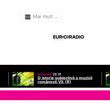
Mai mult ...
Urmează:
22.31
O istorie subiectivă a muzicii
românești VII. (R)