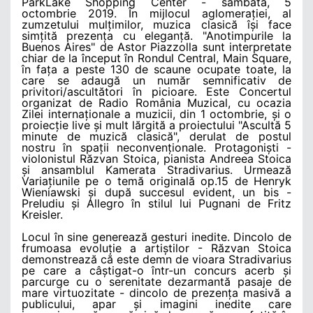
ParkLake Shopping Center - sâmbătă, 5
octombrie 2019. În mijlocul aglomerației, al
zumzetului mulțimilor, muzica clasică își face
simțită prezența cu eleganță. "Anotimpurile la
Buenos Aires" de Astor Piazzolla sunt interpretate
chiar de la început în Rondul Central, Main Square,
în fața a peste 130 de scaune ocupate toate, la
care se adaugă un număr semnificativ de
privitori/ascultători în picioare. Este Concertul
organizat de Radio România Muzical, cu ocazia
Zilei internaționale a muzicii, din 1 octombrie, și o
proiecție live și mult lărgită a proiectului "Ascultă 5
minute de muzică clasică", derulat de postul
nostru în spații neconvenționale. Protagoniști -
violonistul Răzvan Stoica, pianista Andreea Stoica
și ansamblul Kamerata Stradivarius. Urmează
Variațiunile pe o temă originală op.15 de Henryk
Wieniawski și după succesul evident, un bis -
Preludiu și Allegro în stilul lui Pugnani de Fritz
Kreisler.
Locul în sine generează gesturi inedite. Dincolo de
frumoasa evoluție a artiștilor - Răzvan Stoica
demonstrează că este demn de vioara Stradivarius
pe care a câștigat-o într-un concurs acerb și
parcurge cu o serenitate dezarmantă pasaje de
mare virtuozitate - dincolo de prezența masivă a
publicului, apar și imagini inedite care