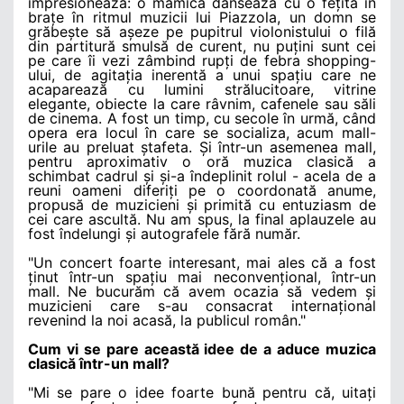
impresionează: o mămică dansează cu o fețită în
brațe în ritmul muzicii lui Piazzola, un domn se
grăbește să așeze pe pupitrul violonistului o filă
din partitură smulsă de curent, nu puțini sunt cei
pe care îi vezi zâmbind rupți de febra shopping-
ului, de agitația inerentă a unui spațiu care ne
acaparează cu lumini strălucitoare, vitrine
elegante, obiecte la care râvnim, cafenele sau săli
de cinema. A fost un timp, cu secole în urmă, când
opera era locul în care se socializa, acum mall-
urile au preluat ștafeta. Și într-un asemenea mall,
pentru aproximativ o oră muzica clasică a
schimbat cadrul și și-a îndeplinit rolul - acela de a
reuni oameni diferiți pe o coordonată anume,
propusă de muzicieni și primită cu entuziasm de
cei care ascultă. Nu am spus, la final aplauzele au
fost îndelungi și autografele fără număr.
"Un concert foarte interesant, mai ales că a fost
ținut într-un spațiu mai neconvențional, într-un
mall. Ne bucurăm că avem ocazia să vedem și
muzicieni care s-au consacrat internațional
revenind la noi acasă, la publicul român."
Cum vi se pare această idee de a aduce muzica
clasică într-un mall?
"Mi se pare o idee foarte bună pentru că, uitați