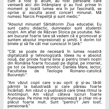
cum a fost și acum, au fost persoane care
veniseră aici din întâmplare și au fost prinse în
moment și toată lumea era în jur fascinată, se
oprise și asculta acest concert minunat. Mă
numesc Narcis Prepeliță și sunt medic."
"Absolut minunat! Sărbătorim Ziua educației. Eu
sunt cadru didactic, dumnealor sunt studenții
noștri. Am aflat de Răzvan Stoica pe youtube. Ne-
am bucurat foarte tare să vedem că e promovat și
suntem absolut impresionați și uimiți. Îi dorim tot
binele și să fie cât mai cunoscut în țară."
"Cât se poate de necesară în lumea noastră
digitalizată și tehnologizată. Ideea nu e absolut
nouă, dar prinde foarte bine și pentru tinerii noștri
din România foarte focusați pe digital, pe internet,
pe tot ce înseamnă monitor. Daniela Mare, lector,
Facultatea de Teologie Romano-catolică
București."
"Am văzut copii care s-au oprit și și-au târât
părinții la balustradă și care păreau foarte
încântați. Am văzut o puștoaică care ținea ritmul la
Anotimpuri. Am văzut câteva lucruri foarte
frumoase. Pe mine mă impresionează și chiar mi-a
plăcut foarte mult. Sunt "pentru"! Jeni Iosif,
pensionară."