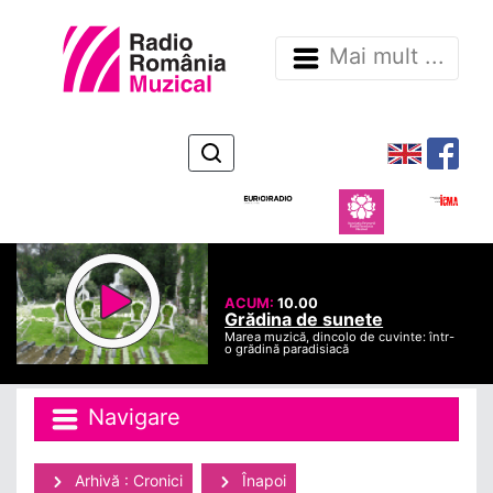
Mai mult ...
ACUM:
10.00
Grădina de sunete
Marea muzică, dincolo de cuvinte: într-
o grădină paradisiacă
Navigare
Arhivă : Cronici
Înapoi