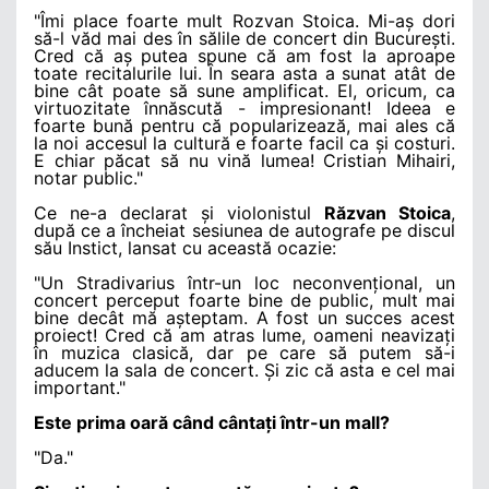
"Îmi place foarte mult Rozvan Stoica. Mi-aș dori
să-l văd mai des în sălile de concert din București.
Cred că aș putea spune că am fost la aproape
toate recitalurile lui. În seara asta a sunat atât de
bine cât poate să sune amplificat. El, oricum, ca
virtuozitate înnăscută - impresionant! Ideea e
foarte bună pentru că popularizează, mai ales că
la noi accesul la cultură e foarte facil ca și costuri.
E chiar păcat să nu vină lumea! Cristian Mihairi,
notar public."
Ce ne-a declarat și violonistul
Răzvan Stoica
,
după ce a încheiat sesiunea de autografe pe discul
său Instict, lansat cu această ocazie:
"Un Stradivarius într-un loc neconvențional, un
concert perceput foarte bine de public, mult mai
bine decât mă așteptam. A fost un succes acest
proiect! Cred că am atras lume, oameni neavizați
în muzica clasică, dar pe care să putem să-i
aducem la sala de concert. Și zic că asta e cel mai
important."
Este prima oară când cântați într-un mall?
"Da."