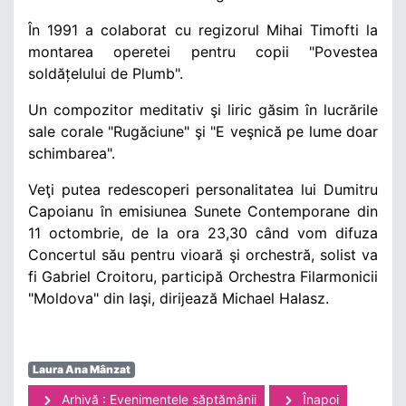
În 1991 a colaborat cu regizorul
Mihai Timofti
la
montarea operetei pentru copii "Povestea
soldățelului de Plumb".
Un compozitor meditativ şi liric găsim în lucrările
sale corale "
Rugăciune"
şi "
E veşnică pe lume doar
schimbarea
".
Veţi putea redescoperi personalitatea lui Dumitru
Capoianu în emisiunea Sunete Contemporane
din
11 octombrie, de la ora 23,30 când vom difuza
Concertul său pentru vioară şi orchestră, solist va
fi
Gabriel Croitoru, participă Orchestra Filarmonicii
"Moldova" din Iaşi, dirijează Michael Halasz.
Laura Ana Mânzat
Arhivă : Evenimentele săptămânii
Înapoi