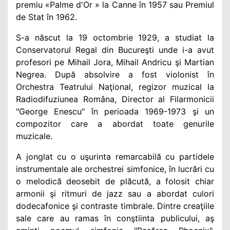
premiu «Palme d'Or » la Canne în 1957 sau Premiul
de Stat în 1962.
S-a născut la 19 octombrie 1929, a studiat la
Conservatorul Regal din Bucureşti unde i-a avut
profesori pe Mihail Jora, Mihail Andricu şi Martian
Negrea. După absolvire a fost violonist în
Orchestra Teatrului Naţional, regizor muzical la
Radiodifuziunea Româna, Director al Filarmonicii
"George Enescu" în perioada 1969-1973 şi un
compozitor care a abordat toate genurile
muzicale.
A jonglat cu o uşurinta remarcabilă cu partidele
instrumentale ale orchestrei simfonice, în lucrări cu
o melodică deosebit de plăcută, a folosit chiar
armonii şi ritmuri de jazz sau a abordat culori
dodecafonice şi contraste timbrale. Dintre creaţiile
sale care au ramas în conştiinta publicului, aş