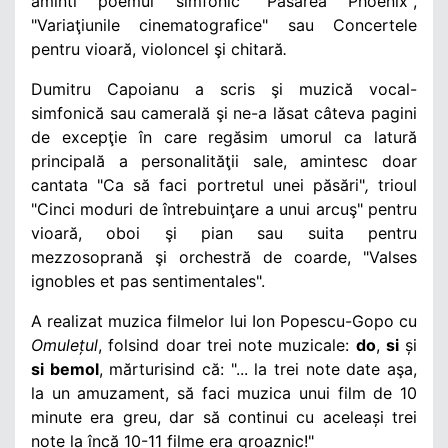
aminti poemul simfonic
"Pasărea Phoenix",
"Variaţiunile cinematografice" sau Concertele
pentru vioară, violoncel şi chitară
.
Dumitru Capoianu a scris şi muzică vocal-
simfonică sau camerală şi ne-a lăsat câteva pagini
de excepţie în care regăsim umorul ca latură
principală a personalităţii sale, amintesc doar
cantata "
Ca să faci portretul unei păsări"
,
trioul
"
Cinci moduri de întrebuinţare a unui arcuş
" pentru
vioară, oboi şi pian sau suita pentru
mezzosoprană şi orchestră de coarde, "
Valses
ignobles et pas sentimentales".
A realizat muzica filmelor lui
Ion Popescu-Gopo
cu
Omulețul
, folsind doar trei note muzicale:
do
,
si
și
si bemol
, mărturisind că: "... la trei note date aşa,
la un amuzament, să faci muzica unui film de 10
minute era greu, dar să continui cu aceleași trei
note la încă 10-11 filme era groaznic!"