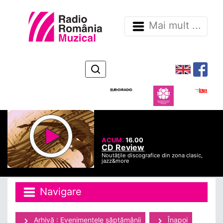
Mai mult ...
ACUM:
16.00
CD Review
Noutăţile discografice din zona clasic,
jazz&more
Navigare
Arhivă : Evenimentele săptămânii
Înapoi