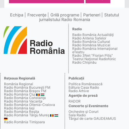
Echipa
Frecvenţe
Grilă programe
Parteneri
Statutul
jurnalistului Radio Romania
Radio
Radio România Actualităţi
Radio Antena Satelor
Radio România Cultural
Radio România Muzical
Radio România Internaţional
eTeatru
Radio 3Net "Florian Pitiş"
Teatrul Naţional Radiofonic
Radio Chişinău
Reţeaua Regională
Publicaţii
România Regional
Politica Românească
Radio România Bucureşti FM
Editura Casa Radio
Radio România Braşov FM
Radio Arhive
Radio România Cluj
Agenţie de presă
Radio România Constanţa
Radio România Vacanţa
RADOR
Radio România Oltenia-Craiova
Concerte şi Evenimente
Radio România Iaşi
Radio România Reşiţa
Orchestre şi Coruri
Radio România Târgu Mureş
Sala Radio
Târgul de carte GAUDEAMUS
Radio România Timişoara