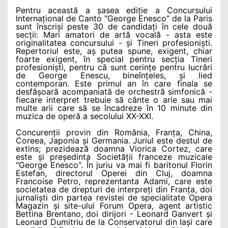
Pentru această a șasea ediție a Concursului
Internațional de Canto "George Enesco" de la Paris
sunt înscriși peste 30 de candidați în cele două
secții: Mari amatori de artă vocală - asta este
originalitatea concursului - și Tineri profesioniști.
Repertoriul este, aș putea spune, exigent, chiar
foarte exigent, în special pentru secția Tineri
profesioniști, pentru că sunt cerințe pentru lucrări
de George Enescu, bineînțeles, și lied
contemporan. Este primul an în care finala se
desfășoară acompaniată de orchestră simfonică -
fiecare interpret trebuie să cânte o arie sau mai
multe arii care să se încadreze în 10 minute din
muzica de operă a secolului XX-XXI.
Concurenții provin din România, Franța, China,
Coreea, Japonia și Germania. Juriul este destul de
extins; prezidează doamna Viorica Cortez, care
este și președinta Societății franceze muzicale
"George Enesco". În juriu va mai fi baritonul Florin
Estefan, directorul Operei din Cluj, doamna
Francoise Petro, reprezentanta Adami, care este
societatea de drepturi de interpreți din Franța, doi
jurnaliști din partea revistei de specialitate Opera
Magazin și site-ului Forum Opera, agent artistic
Bettina Brentano, doi dirijori - Leonard Ganvert și
Leonard Dumitriu de la Conservatorul din Iași care