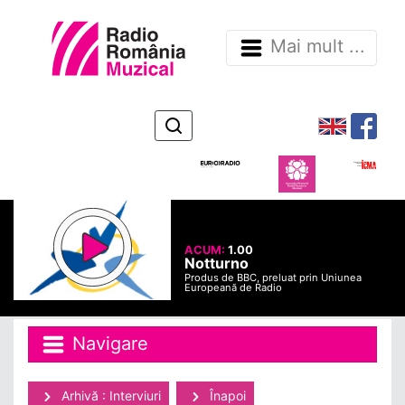
Mai mult ...
ACUM:
1.00
Notturno
Produs de BBC, preluat prin Uniunea
Europeană de Radio
Navigare
Arhivă : Interviuri
Înapoi