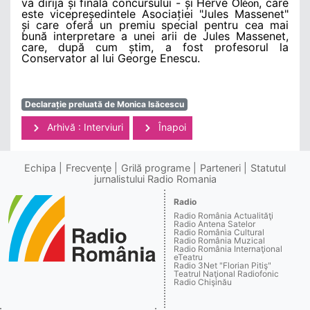
va dirija și finala concursului - și Herve
, care
Ol
é
on
este vicepreședintele Asociației "Jules Massenet"
și care oferă un premiu special pentru cea mai
bună interpretare a unei arii de Jules Massenet,
care, după cum știm, a fost profesorul la
Conservator al lui George Enescu.
Declarație preluată de Monica Isăcescu
Arhivă : Interviuri
Înapoi
Echipa
Frecvenţe
Grilă programe
Parteneri
Statutul
jurnalistului Radio Romania
Radio
Radio România Actualităţi
Radio Antena Satelor
Radio România Cultural
Radio România Muzical
Radio România Internaţional
eTeatru
Radio 3Net "Florian Pitiş"
Teatrul Naţional Radiofonic
Radio Chişinău