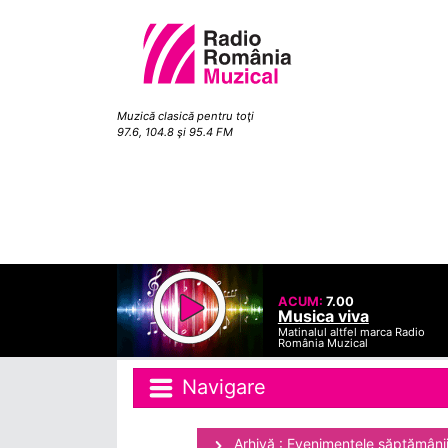
Muzică clasică pentru toţi
97.6, 104.8 şi 95.4 FM
ACUM:
7.00
Musica viva
Matinalul altfel marca Radio
România Muzical
Navigare
Arhivă : Evenimentele săptămâni