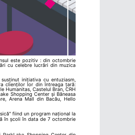
nsul este pozitiv : din octombrie
ări cu celebre lucrări din muzica
susținut inițiativa cu entuziasm,
clienților lor din întreaga țară:
le Humanitas, Castelul Bran, CRH
rkLake Shopping Center și Băneasa
re, Arena Mall din Bacău, Hello
sică
" fiind un program național la
ză în școli în data de 7 octombrie
și ParkLake Shopping Center din