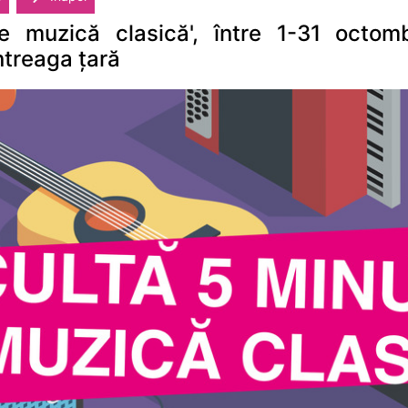
 muzică clasică', între 1-31 octombr
ntreaga țară