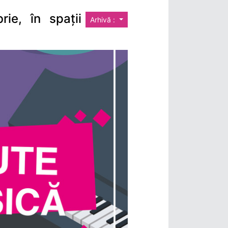
ie, în spații
Arhivă :