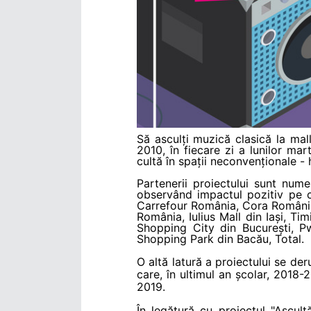
Să asculți muzică clasică la mal
2010, în fiecare zi a lunilor ma
cultă în spații neconvenționale -
Partenerii proiectului sunt nume
observând impactul pozitiv pe ca
Carrefour România, Cora România
România, Iulius Mall din Iași, T
Shopping City din București, P
Shopping Park din Bacău, Total.
O altă latură a proiectului se der
care, în ultimul an școlar, 2018-
2019.
În legătură cu proiectul "Ascult