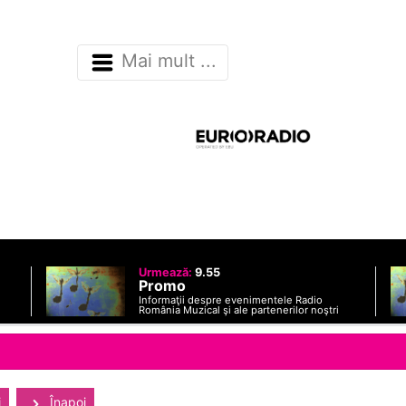
Mai mult ...
Urmează:
9.55
Promo
Informaţii despre evenimentele Radio
România Muzical şi ale partenerilor noştri
i
Înapoi