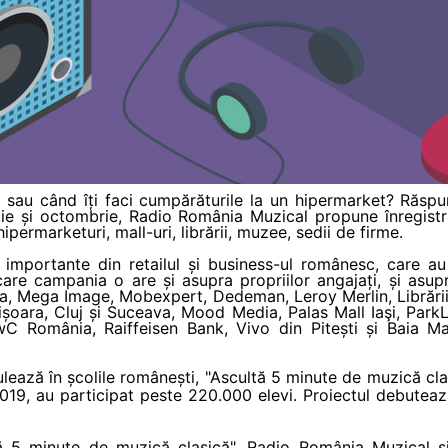
l sau când îți faci cumpărăturile la un hipermarket? Răspu
rtie și octombrie, Radio România Muzical propune înregistr
hipermarketuri, mall-uri, librării, muzee, sedii de firme.
 importante din retailul și business-ul românesc, care au 
re campania o are și asupra propriilor angajați, și asupra 
, Mega Image, Mobexpert, Dedeman, Leroy Merlin, Librării
imișoara, Cluj și Suceava, Mood Media, Palas Mall Iaşi, Pa
wC România, Raiffeisen Bank, Vivo din Pitești și Baia Ma
ulează în școlile românești,
"Ascult
ă 5 minute de muzică cla
2019, au participat peste 220.000 elevi. Proiectul debutea
ă 5 minute de muzică clasică
", Radio Rom
ânia Muzical 