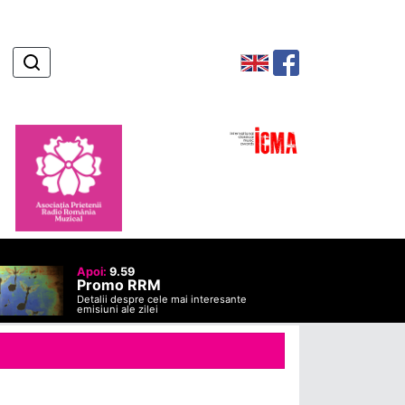
Apoi:
9.59
Promo RRM
Detalii despre cele mai interesante
emisiuni ale zilei